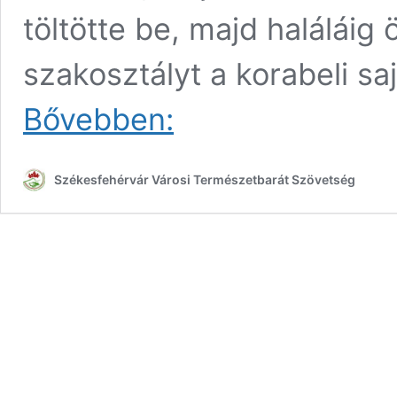
töltötte be, majd haláláig 
szakosztályt a korabeli s
Vértes
Bővebben:
Meteor
Természetbarát
Sport
Székesfehérvár Városi Természetbarát Szövetség
Egyesület