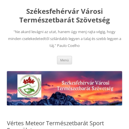
Kilépés
a
Székesfehérvár Városi
tartalomba
Természetbarát Szövetség
"Ne akard levágni az utat, hanem úgy menj rajta végig, hogy
minden cselekedetedtől szilárdabb legyen a talaj és szebb legyen a
táj." Paulo Coelho
Menü
Vértes Meteor Természetbarát Sport