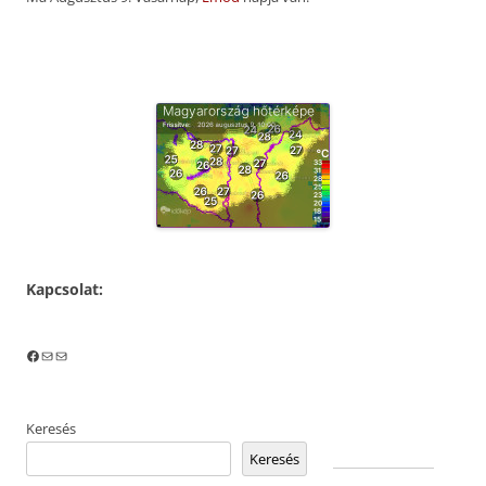
Kapcsolat:
Facebook
Mail
Mail
Keresés
Keresés