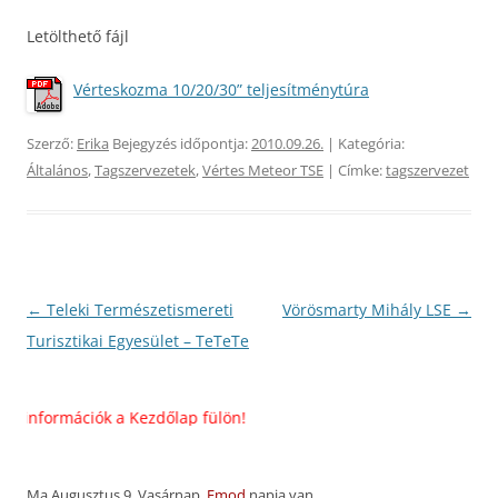
Letölthető fájl
Vérteskozma 10/20/30” teljesítménytúra
Szerző:
Erika
Bejegyzés időpontja:
2010.09.26.
| Kategória:
Általános
,
Tagszervezetek
,
Vértes Meteor TSE
| Címke:
tagszervezet
Bejegyzés
←
Teleki Természetismereti
Vörösmarty Mihály LSE
→
navigáció
Turisztikai Egyesület – TeTeTe
formációk a Kezdőlap fülön!
Ma Augusztus 9. Vasárnap,
Emod
napja van.