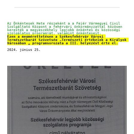
Az Önkéntesek Hete részeként a a Fejér Vármegyei Civil 
Szolgáltató Központ a fehérvári önkormányzattal közösen 
keresték a megyeszékhely legjobb önkéntes és közösségi 
szolgálatos programját, valamint önkénteseit.
Ezen a megmérettetésen a Székesfehérvár Városi 
Természetbarát Szövetség „Természeti értékeink a Királyok 
Városában „ programsorozata a III. helyezést érte el.
2024. június 25.