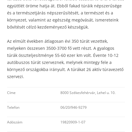
együttlét öröme hatja át. Ebből fakad túráik népszerűsége
és a természetjárás népszerűsítését, a természet és a
környezet, valamint az egészség megóvását, ismereteink
bővítését célzó kezdeményező készségük.
Az elmúlt években átlagosan évi 350 túrát vezettek,
melyeken összesen 3500-3700 fő vett részt. A gyalogos
túrák összteljesítménye 55-60 ezer km volt. Évente 10-12
autóbuszos túrát szerveznek, melynek mintegy fele a
környező országokba irányult. A túrákat 26 aktív túravezető
szervezi.
Címe
8000 Székesfehérvár, Lehel u. 10.
Telefon
06/20/946-9279
Adószám
19820909-1-07