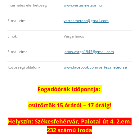
Internetes elérhetőség
www.vertesmeteor.hu
E-mail cím
vertesmeteor@gmail.com
Elnök
Varga János
E-mail címe
janos.varga1945@gmail.com
Közösségi oldalunk
www.facebook.com/vertes.meteorse
Fogadóórák időpontja:
csütörtök 15 órától – 17 óráig!
Helyszín: Székesfehérvár, Palotai út 4. 2.em.
232 számú iroda