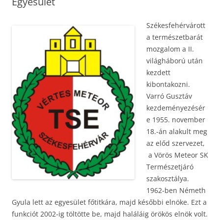
Egyesület
Székesfehérvárott
a természetbarát
mozgalom a II.
világháború után
kezdett
kibontakozni.
Varró Gusztáv
kezdeményezésér
e 1955. november
18.-án alakult meg
az előd szervezet,
a Vörös Meteor SK
Természetjáró
szakosztálya.
1962-ben Németh
Gyula lett az egyesület főtitkára, majd későbbi elnöke. Ezt a
funkciót 2002-ig töltötte be, majd haláláig örökös elnök volt.