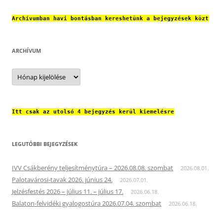
Archívumban havi bontásban kereshetünk a bejegyzések közt
ARCHÍVUM
Archívum
Itt csak az utolsó 4 bejegyzés kerül kiemelésre
LEGUTÓBBI BEJEGYZÉSEK
IVV Csákberény teljesítménytúra – 2026.08.08. szombat
2026.08.01.
Palotavárosi-tavak 2026. június 24.
2026.07.01.
Jelzésfestés 2026 – július 11. – július 17.
2026.06.18.
Balaton-felvidéki gyalogostúra 2026.07.04. szombat
2026.06.18.