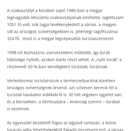
A szakosztályt a korabeli sajtó 1980-ban a megye
legnagyobb létszámú szakosztályának említette, taglétszám
1051 fő volt, sok tagja tevékenykedett a városi, a megyei,
sőt az országos szövetségekben is. Jelenlegi taglétszáma:
324 fő, most is a megye legnépesebb turistaszervezet.
1998-tól közhasznú szervezetként működik, így túrák
többsége nyitott, azokon bárki részt vehet. A „nyílt túrák” a
résztvevői 50 %-ban vendégként túráztak, túráznak.
Vérteskozmai turistaházuk a természetbarátok körében
országos ismertségnek örvend, azt szívesen keresik fel a
turisták távolabbi vidékekről is. Itt hét végeken ügyelet van,
és a környéken, a Vértesaljára – kívánság szerint – túrákat
is vezetnek.
Az egyesület kezdettől fogva az együvé tartozás, a közös
túrázás adta lehetőségekből fakadó összetartó erő, a társas