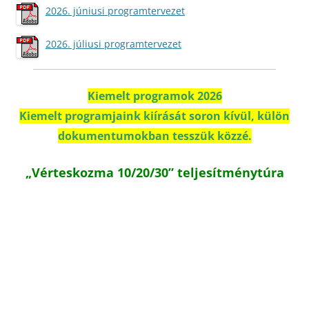
2026. júniusi programtervezet
2026. júliusi programtervezet
Kiemelt programok 2026
Kiemelt programjaink kiírását soron kívül, külön
dokumentumokban tesszük közzé.
„Vérteskozma 10/20/30” teljesítménytúra