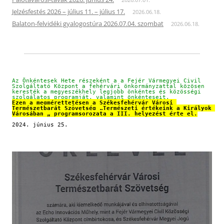
Jelzésfestés 2026 – július 11. – július 17.
2026.06.18.
Balaton-felvidéki gyalogostúra 2026.07.04. szombat
2026.06.18.
Az Önkéntesek Hete részeként a a Fejér Vármegyei Civil 
Szolgáltató Központ a fehérvári önkormányzattal közösen 
keresték a megyeszékhely legjobb önkéntes és közösségi 
szolgálatos programját, valamint önkénteseit.
Ezen a megmérettetésen a Székesfehérvár Városi 
Természetbarát Szövetség „Természeti értékeink a Királyok 
Városában „ programsorozata a III. helyezést érte el.
2024. június 25.