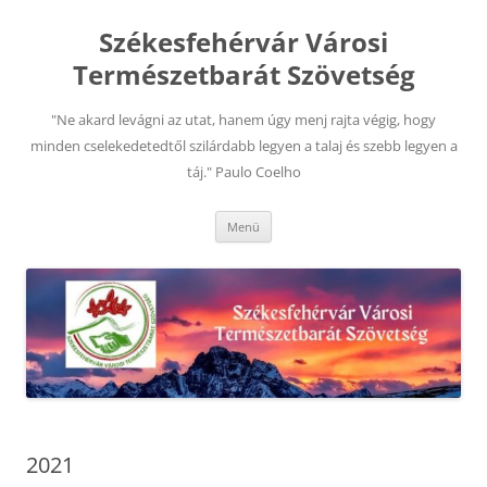
Kilépés
a
Székesfehérvár Városi
tartalomba
Természetbarát Szövetség
"Ne akard levágni az utat, hanem úgy menj rajta végig, hogy
minden cselekedetedtől szilárdabb legyen a talaj és szebb legyen a
táj." Paulo Coelho
Menü
2021