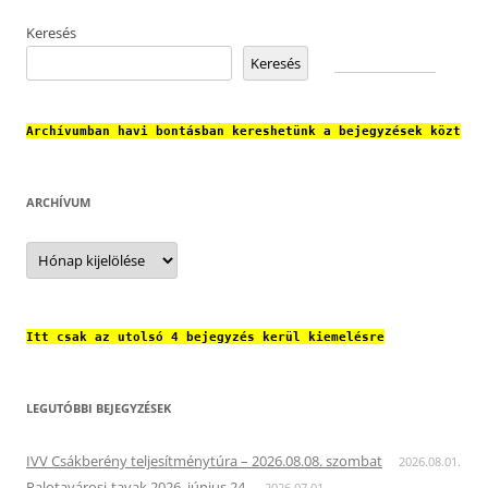
Keresés
Keresés
Archívumban havi bontásban kereshetünk a bejegyzések közt
ARCHÍVUM
Archívum
Itt csak az utolsó 4 bejegyzés kerül kiemelésre
LEGUTÓBBI BEJEGYZÉSEK
IVV Csákberény teljesítménytúra – 2026.08.08. szombat
2026.08.01.
Palotavárosi-tavak 2026. június 24.
2026.07.01.