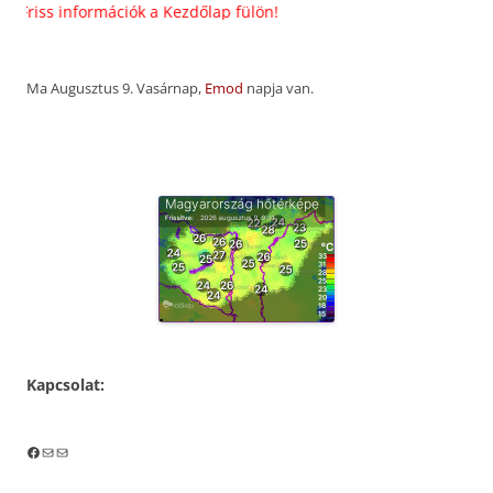
riss információk a Kezdőlap fülön!
Ma Augusztus 9. Vasárnap,
Emod
napja van.
Kapcsolat:
Facebook
Mail
Mail