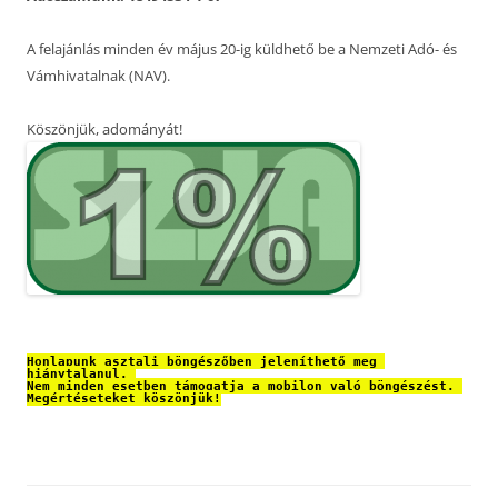
A felajánlás minden év május 20-ig küldhető be a Nemzeti Adó- és
Vámhivatalnak (NAV).
Köszönjük, adományát!
Honlapunk asztali böngészőben jeleníthető meg 
hiánytalanul. 
Nem minden esetben támogatja a mobilon való böngészést. 
Megértéseteket köszönjük!