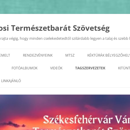
osi Természetbarát Szövetség
ajta végig, hogy minden cselekedetedtől szilárdabb legyen a talaj és szebb 
IEMELT
RENDEZVÉNYEINK
MTSZ
KÉKTÚRÁK BÉLYEGZŐHEL
EURÓPAI MOBILITÁSI HÉT
TERMÉSZETI ÉRTÉKEK A KIRÁL
FOTÓALBUMOK
VIDEÓK
TAGSZERVEZETEK
KITÜN
VÁROSÁBAN 2022.09.20.
GEOTÚRA
KÉPZÉSEK
2026
ALBA REGIA SC TERMÉSZETJÁRÓ
LINKAJÁNLÓ
„ZÖLD FEHÉRVÁR”
SZAKOSZTÁLY
VÁROSI TERMÉSZETBARÁT
2025
PROGRAMSOROZAT
TALÁLKOZÓ
ARANY JÁNOS ODK
2023
2024
GYÖNGYVIRÁG TE
2022
2023
TELEKI TTE– TETETE
2021
2022