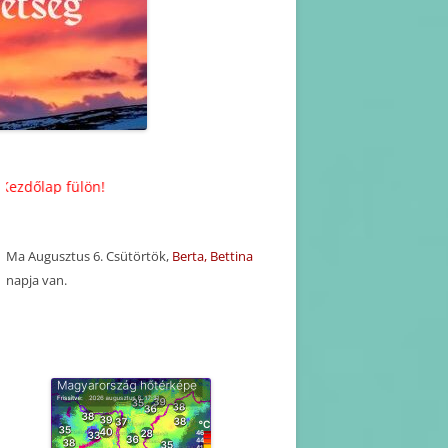
KORÁBBI HAVI PROGRAM
TERVEZETEK(2025-2016)
KORÁBBI PROGRAMOK-
BEJEGYZÉSEK
ülön!
Ma Augusztus 6. Csütörtök,
Berta, Bettina
napja van.