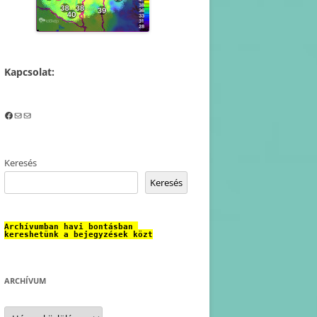
Kapcsolat:
Facebook
Mail
Mail
Keresés
Keresés
Archívumban havi bontásban 
kereshetünk a bejegyzések közt
ARCHÍVUM
Archívum