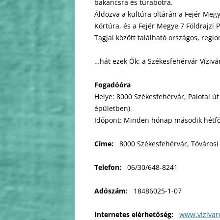
bakancsra és túrabotra.
Áldozva a kultúra oltárán a Fejér Meg
Körtúra, és a Fejér Megye 7 Földrajzi 
Tagjai között található országos, regio
…hát ezek Ők: a Székesfehérvár Vízivár
Fogadóóra
Helye: 8000 Székesfehérvár, Palotai út
épületben)
Időpont: Minden hónap második hétfőj
Címe:
8000 Székesfehérvár, Tóvárosi 
Telefon:
06/30/648-8241
Adószám:
18486025-1-07
Internetes elérhetőség:
www.vizivar