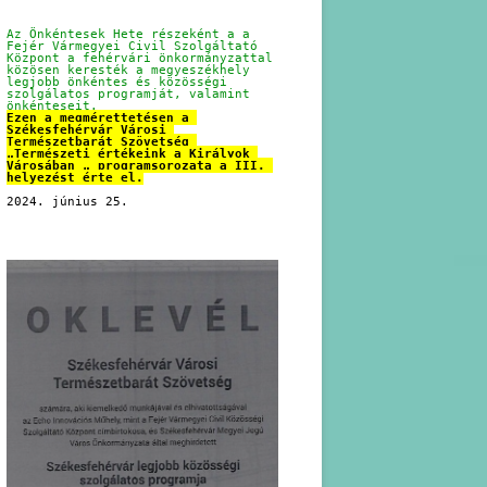
Az Önkéntesek Hete részeként a a 
Fejér Vármegyei Civil Szolgáltató 
Központ a fehérvári önkormányzattal 
közösen keresték a megyeszékhely 
legjobb önkéntes és közösségi 
szolgálatos programját, valamint 
önkénteseit.
Ezen a megmérettetésen a 
Székesfehérvár Városi 
Természetbarát Szövetség 
„Természeti értékeink a Királyok 
Városában „ programsorozata a III. 
helyezést érte el.
2024. június 25.