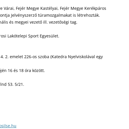
ye Várai, Fejér Megye Kastélyai, Fejér Megye Kerékpáros
Pontja Jelvényszerző túramozgalmakat is létrehozták.
nális és megyei vezető ill. vezetőségi tag.
osi Lakótelepi Sport Egyesület.
 4. 2. emelet 226-os szoba (Katedra Nyelviskolával egy
én 16 és 18 óra között.
lnd 53. 5/21.
osilse.hu