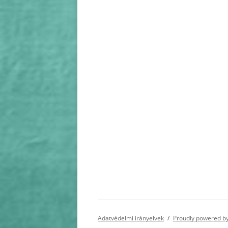
Adatvédelmi irányelvek
Proudly powered b