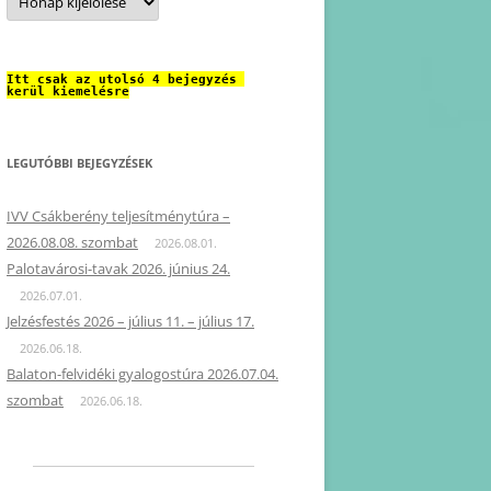
Itt csak az utolsó 4 bejegyzés 
kerül kiemelésre
LEGUTÓBBI BEJEGYZÉSEK
IVV Csákberény teljesítménytúra –
2026.08.08. szombat
2026.08.01.
Palotavárosi-tavak 2026. június 24.
2026.07.01.
Jelzésfestés 2026 – július 11. – július 17.
2026.06.18.
Balaton-felvidéki gyalogostúra 2026.07.04.
szombat
2026.06.18.