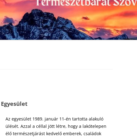
VÉRTES METEOR TSE
2020
2021
VIZIVÁROSI LSE
2019
2020
VÖRÖSMARTY MIHÁLY LSE
2018
2019
2017
2018
Friss információk a Kezdőlap f
2016
2017
2015
2016
2014
2015
2013
2014
 Egyesület
2012
2013
Az egyesület 1989. január 11-én tartotta alakuló
2011
2012
ülését. Azzal a céllal jött létre, hogy a lakótelepen
élő természetjárást kedvelő emberek, családok
2010
2011