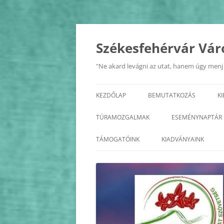
Kilépés
a
tartalomba
Székesfehérvár Vár
"Ne akard levágni az utat, hanem úgy menj r
KEZDŐLAP
BEMUTATKOZÁS
K
A SZÖVETSÉG
TÚRAMOZGALMAK
ESEMÉNYNAPTÁR
ALAPSZABÁLY
BALATON KÖRTÚRA
2026
TÁMOGATÓINK
KIADVÁNYAINK
TISZTSÉGVISELŐK
ÉDK
2025
KÖZHASZNÚSÁGI JELENTÉS
FEJÉR MEGYE KASTÉLYAI
2024
FEJÉR MEGYE KERÉKPÁROS
2023
KÖRTÚRA
2022