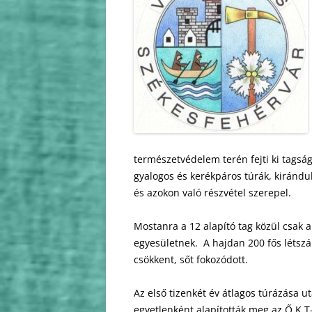
2010
2009
természetvédelem terén fejti ki tagsá
gyalogos és kerékpáros túrák, kirándu
és azokon való részvétel szerepel.
Mostanra a 12 alapító tag közül csak 
egyesületnek. A hajdan 200 fős létsz
csökkent, sőt fokozódott.
Az első tizenkét év átlagos túrázása ut
egyetlenként alapították meg az Ő.K.T