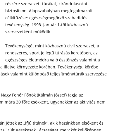
részére szervezett túrákat, kirándulásokat
2009
biztosítson. Alapszabályban megfogalmazott
2010
célkitűzése: egészségmegőrző szabadidős
2008
2009
tevékenység. 1998. január 1-től közhasznú
szervezetként működik.
2007
2008
Tevékenységét mint közhasznú civil szervezet, a
2006
2007
rendszeres, sport jellegű túrázás keretében, az
2005
2006
egészséges életmódra való ösztönzés valamint a
ga illetve környezete körében. Tevékenységi körébe
2004
2005
lások valamint különböző teljesítménytúrák szervezése
2003
2004
a Nagy Fehér Főnök (Kálmán József) tagja az
ám mára 30 főre csökkent, ugyanakkor az aktivitás nem
án jöttek az „ifjú titánok”, akik hazánkban elsőként és
-t (Őrült Kerekesek Társasága), mely két kellőképpen