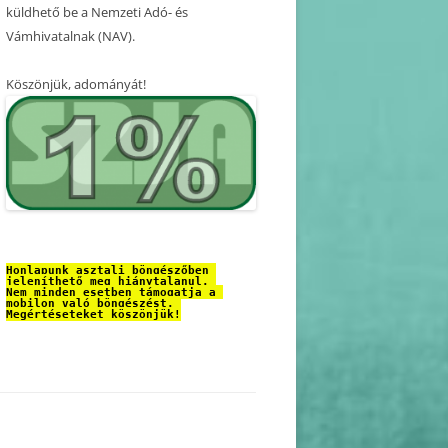
küldhető be a Nemzeti Adó- és
Vámhivatalnak (NAV).
Köszönjük, adományát!
Honlapunk asztali böngészőben 
jeleníthető meg hiánytalanul. 
Nem minden esetben támogatja a 
mobilon való böngészést. 
Megértéseteket köszönjük!