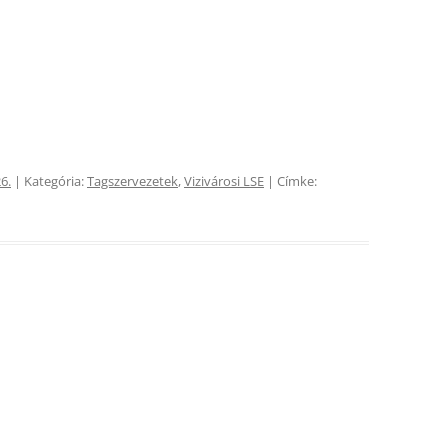
6.
| Kategória:
Tagszervezetek
,
Vizivárosi LSE
| Címke: