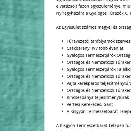
elvarázsolt fazon agyszüleménye, miut
Nyíregyházára a Gyalogos Túrázók X. T
Az Egyesület számos megyei és országo
Túravezetői tanfolyamok szervez
Csákberényi IVV több éven át
Gyalogos Természetjárók Országo
Országos és Nemzetközi Túraker
Gyalogos Természetjárók Találko
Országos és Nemzetközi Túrakeré
Vajta kerékpáros teljesítménytúr
Országos és Nemzetközi Túraker
Kincsesbánya teljesítménytúrák
Vértesi Kerekezés, Gánt
A Kisgyón Természetbarát Telep
A Kisgyón Természetbarát Telepen turi