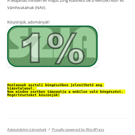
A felajánlás minden év május 20-ig küldhető be a Nemzeti Adó- és
Vámhivatalnak (NAV).
Köszönjük, adományát!
Honlapunk asztali böngészőben jeleníthető meg 
hiánytalanul. 
Nem minden esetben támogatja a mobilon való böngészést. 
Megértéseteket köszönjük!
Adatvédelmi irányelvek
Proudly powered by WordPress