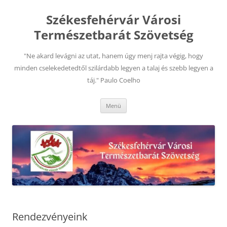
Kilépés
a
Székesfehérvár Városi
tartalomba
Természetbarát Szövetség
"Ne akard levágni az utat, hanem úgy menj rajta végig, hogy
minden cselekedetedtől szilárdabb legyen a talaj és szebb legyen a
táj." Paulo Coelho
Menü
Rendezvényeink