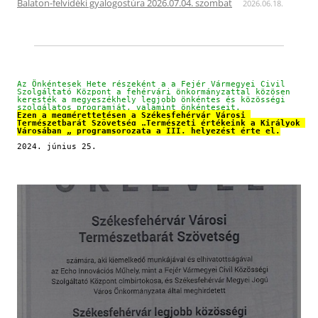
Balaton-felvidéki gyalogostúra 2026.07.04. szombat
2026.06.18.
Az Önkéntesek Hete részeként a a Fejér Vármegyei Civil 
Szolgáltató Központ a fehérvári önkormányzattal közösen 
keresték a megyeszékhely legjobb önkéntes és közösségi 
szolgálatos programját, valamint önkénteseit.
Ezen a megmérettetésen a Székesfehérvár Városi 
Természetbarát Szövetség „Természeti értékeink a Királyok 
Városában „ programsorozata a III. helyezést érte el.
2024. június 25.