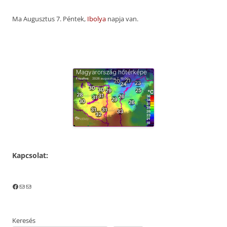
Ma Augusztus 7. Péntek,
Ibolya
napja van.
Kapcsolat:
Facebook
Mail
Mail
Keresés