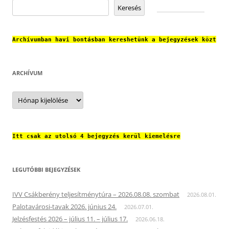
Keresés
Archívumban havi bontásban kereshetünk a bejegyzések közt
ARCHÍVUM
Archívum
Itt csak az utolsó 4 bejegyzés kerül kiemelésre
LEGUTÓBBI BEJEGYZÉSEK
IVV Csákberény teljesítménytúra – 2026.08.08. szombat
2026.08.01.
Palotavárosi-tavak 2026. június 24.
2026.07.01.
Jelzésfestés 2026 – július 11. – július 17.
2026.06.18.