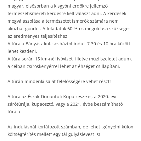
magyar, elsősorban a kisgyóni erdőkre jellemző
természetismereti kérdésre kell választ adni. A kérdések
megválaszolása a természetet ismerők számára nem
okozhat gondot. A feladatok 60 %-os megoldása szükséges
az eredményes teljesítéshez.
A túra a Bányász kulcsosháztól indul, 7.30 és 10 óra között
lehet kezdeni.
A túra során 15 km-nél ivóvizet, illetve müzliszeletet adunk,
a célban zsíroskenyérrel lehet az éhséget csillapítani.
A túrán mindenki saját felelősségére vehet részt!
A túra az Észak-Dunántúli Kupa része is, a 2020. évi
zárótúrája, kupaosztó, vagy a 2021. évbe beszámítható
túrája.
Az indulásnál korlátozott számban, de lehet igényelni külön
költségtérítés mellett egy tál gulyáslevest is!