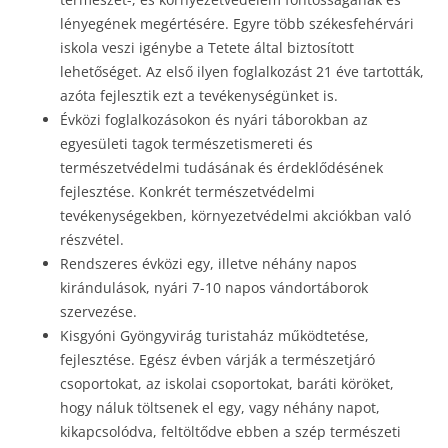
lényegének megértésére. Egyre több székesfehérvári
iskola veszi igénybe a Tetete által biztosított
lehetőséget. Az első ilyen foglalkozást 21 éve tartották,
azóta fejlesztik ezt a tevékenységünket is.
Évközi foglalkozásokon és nyári táborokban az
egyesületi tagok természetismereti és
természetvédelmi tudásának és érdeklődésének
fejlesztése. Konkrét természetvédelmi
tevékenységekben, környezetvédelmi akciókban való
részvétel.
Rendszeres évközi egy, illetve néhány napos
kirándulások, nyári 7-10 napos vándortáborok
szervezése.
Kisgyóni Gyöngyvirág turistaház működtetése,
fejlesztése. Egész évben várják a természetjáró
csoportokat, az iskolai csoportokat, baráti köröket,
hogy náluk töltsenek el egy, vagy néhány napot,
kikapcsolódva, feltöltődve ebben a szép természeti