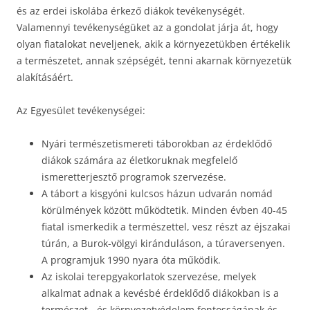
és az erdei iskolába érkező diákok tevékenységét.
Valamennyi tevékenységüket az a gondolat járja át, hogy
olyan fiatalokat neveljenek, akik a környezetükben értékelik
a természetet, annak szépségét, tenni akarnak környezetük
alakításáért.
Az Egyesület tevékenységei:
Nyári természetismereti táborokban az érdeklődő
diákok számára az életkoruknak megfelelő
ismeretterjesztő programok szervezése.
A tábort a kisgyóni kulcsos házun udvarán nomád
körülmények között működtetik. Minden évben 40-45
fiatal ismerkedik a természettel, vesz részt az éjszakai
túrán, a Burok-völgyi kiránduláson, a túraversenyen.
A programjuk 1990 nyara óta működik.
Az iskolai terepgyakorlatok szervezése, melyek
alkalmat adnak a kevésbé érdeklődő diákokban is a
természet-, és környezetvédelem fontosságának és