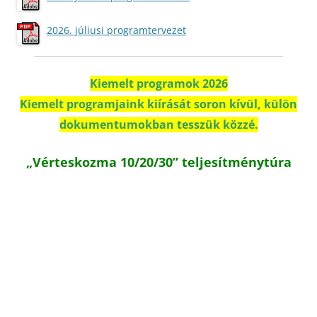
2026. júliusi programtervezet
Kiemelt programok 2026
Kiemelt programjaink kiírását soron kívül, külön
dokumentumokban tesszük közzé.
„Vérteskozma 10/20/30” teljesítménytúra