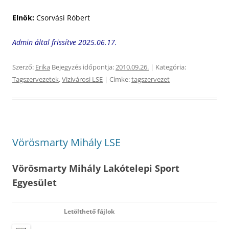
Elnök:
Csorvási Róbert
Admin által frissítve 2025.06.17.
Szerző:
Erika
Bejegyzés időpontja:
2010.09.26.
| Kategória:
Tagszervezetek
,
Vizivárosi LSE
| Címke:
tagszervezet
Vörösmarty Mihály LSE
Vörösmarty Mihály Lakótelepi Sport
Egyesület
Letölthető fájlok