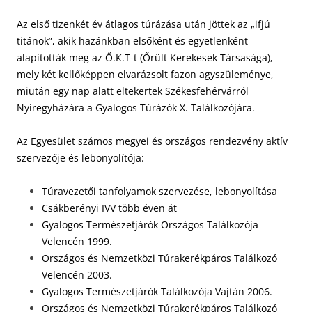
Az első tizenkét év átlagos túrázása után jöttek az „ifjú
titánok”, akik hazánkban elsőként és egyetlenként
alapították meg az Ő.K.T-t (Őrült Kerekesek Társasága),
mely két kellőképpen elvarázsolt fazon agyszüleménye,
miután egy nap alatt eltekertek Székesfehérvárról
Nyíregyházára a Gyalogos Túrázók X. Találkozójára.
Az Egyesület számos megyei és országos rendezvény aktív
szervezője és lebonyolítója:
Túravezetői tanfolyamok szervezése, lebonyolítása
Csákberényi IVV több éven át
Gyalogos Természetjárók Országos Találkozója
Velencén 1999.
Országos és Nemzetközi Túrakerékpáros Találkozó
Velencén 2003.
Gyalogos Természetjárók Találkozója Vajtán 2006.
Országos és Nemzetközi Túrakerékpáros Találkozó