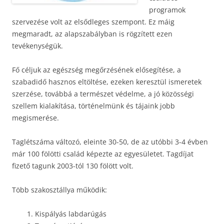
programok
szervezése volt az elsődleges szempont. Ez máig
megmaradt, az alapszabályban is rögzített ezen
tevékenységük.
Fő céljuk az egészség megőrzésének elősegítése, a
szabadidő hasznos eltöltése, ezeken keresztül ismeretek
szerzése, továbbá a természet védelme, a jó közösségi
szellem kialakítása, történelmünk és tájaink jobb
megismerése.
Taglétszáma változó, eleinte 30-50, de az utóbbi 3-4 évben
már 100 fölötti család képezte az egyesületet. Tagdíjat
fizető tagunk 2003-tól 130 fölött volt.
Több szakosztállya működik:
1. Kispályás labdarúgás