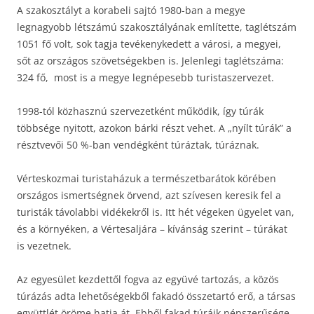
A szakosztályt a korabeli sajtó 1980-ban a megye
legnagyobb létszámú szakosztályának említette, taglétszám
1051 fő volt, sok tagja tevékenykedett a városi, a megyei,
sőt az országos szövetségekben is. Jelenlegi taglétszáma:
324 fő, most is a megye legnépesebb turistaszervezet.
1998-tól közhasznú szervezetként működik, így túrák
többsége nyitott, azokon bárki részt vehet. A „nyílt túrák” a
résztvevői 50 %-ban vendégként túráztak, túráznak.
Vérteskozmai turistaházuk a természetbarátok körében
országos ismertségnek örvend, azt szívesen keresik fel a
turisták távolabbi vidékekről is. Itt hét végeken ügyelet van,
és a környéken, a Vértesaljára – kívánság szerint – túrákat
is vezetnek.
Az egyesület kezdettől fogva az együvé tartozás, a közös
túrázás adta lehetőségekből fakadó összetartó erő, a társas
együttlét öröme hatja át. Ebből fakad túráik népszerűsége