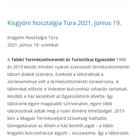
Kisgyóni Nosztalgia Túra 2021. június 19.
Kisgyóni Nosztalgia Túra
2021. június 19. szombat
A
Teleki Természetismereti és Turisztikai Egyesület
1988
és 2019 között minden nyáron szervezett természetismereti
tábort diákok számára. Ezeknek a táboroknak a
záróeseménye volt a természetismereti túraverseny. A
táborokat először a Videoton kulcsosház udvarán tartottuk.
Később a ház kezelését az Egyesületünk átvette. Így
táboraink egyre magasabb színvonalon, egyre több
táborozónak adták meg a nyári élmény lehetőségét. 2015-
ben a Magyar Természetjáró Szövetség hathatós
támogatásával az Állam a ház kezelői jogát – a többi
kisgyóni kulcsosházzal együtt – visszavonta. Így a táborozás