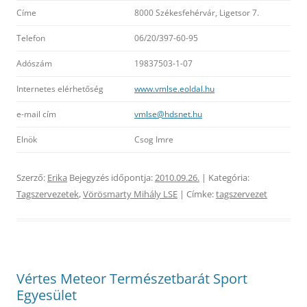
Címe
8000 Székesfehérvár, Ligetsor 7.
Telefon
06/20/397-60-95
Adószám
19837503-1-07
Internetes elérhetőség
www.vmlse.eoldal.hu
e-mail cím
vmlse@hdsnet.hu
Elnök
Csog Imre
Szerző:
Erika
Bejegyzés időpontja:
2010.09.26.
| Kategória:
Tagszervezetek
,
Vörösmarty Mihály LSE
| Címke:
tagszervezet
Vértes Meteor Természetbarát Sport
Egyesület