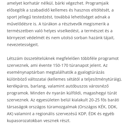
amelyet korhatár nélkül, bárki végezhet. Programjaik
elősegítik a szabadidő kellemes és hasznos eltöltését, a
sport jellegű testedzést, továbbá lehetőséget adnak a
művelődésre is. A túrákon a résztvevők megismerik a
természetben való helyes viselkedést, a természet és a
környezet védelmét és nem utolsó sorban hazánk tájait,
nevezetességeit.
Létszám összetételüknek megfelelően többféle programot
szerveznek, ami évente 150-170 túranapot jelent. Az
eseménynaptárban megtalálhatók a gyalogtúrázás
különböző változatai (kellemes sétától a teljesítménytúráig),
kerékpáros, barlang, valamint autóbuszos városnéző
programok. Minden év nyarán külföldi, magashegyi túrát
szerveznek. Az egyesületen belül kialakult 20-25 fős baráti
társaságok országos túramozgalmak (Országos KÉK, DDK,
AK) valamint a regionális szervezésű KDP, ÉDK és egyéb
kupasorozatokban vesznek részt.