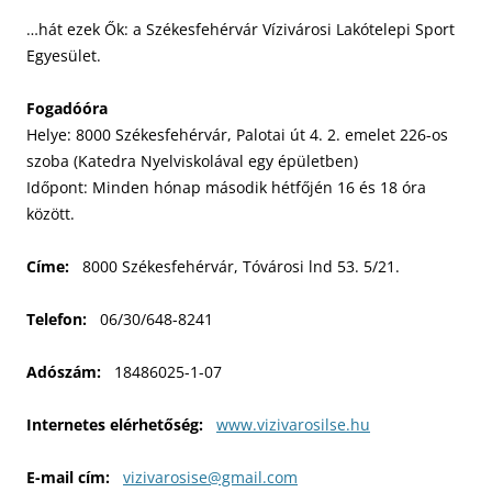
…hát ezek Ők: a Székesfehérvár Vízivárosi Lakótelepi Sport
Egyesület.
Fogadóóra
Helye: 8000 Székesfehérvár, Palotai út 4. 2. emelet 226-os
szoba (Katedra Nyelviskolával egy épületben)
Időpont: Minden hónap második hétfőjén 16 és 18 óra
között.
Címe:
8000 Székesfehérvár, Tóvárosi lnd 53. 5/21.
Telefon:
06/30/648-8241
Adószám:
18486025-1-07
Internetes elérhetőség:
www.vizivarosilse.hu
E-mail cím:
vizivarosise@gmail.com