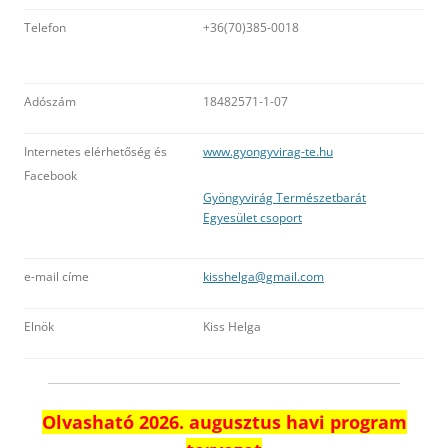
Telefon
+36(70)385-0018
Adószám
18482571-1-07
Internetes elérhetőség és
www.gyongyvirag-te.hu
Facebook
Gyöngyvirág Természetbarát
Egyesület csoport
e-mail címe
kisshelga@gmail.com
Elnök
Kiss Helga
Olvasható 2026. augusztus havi program