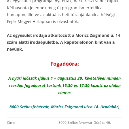
Az egyesület programjai nyitottak, bárki részt vehet rajtuk.
Kéthavonta jelennek meg új programismertetők a
honlapon, illetve az aktuális heti túraajánlatok a hétvégi
Fejér Megyei Hírlapban is olvashatók.
Az egyesület irodája átköltözött a Móricz Zsigmond u. 14
szám alatti irodaépületbe. A kaputelefonon kint van a
nevünk.
Fogadóóra:
A nyári időszak (július 1 – augusztus 20) kivételével minden
szerdán fogadóórát tartunk 16:30 és 17:30 között az alábbi
címen:
8000 Székesfehérvár, Móricz Zsigmond utca 14. (irodaház)
Címe
8000 Székesfehérvár, Sütő u. 46.