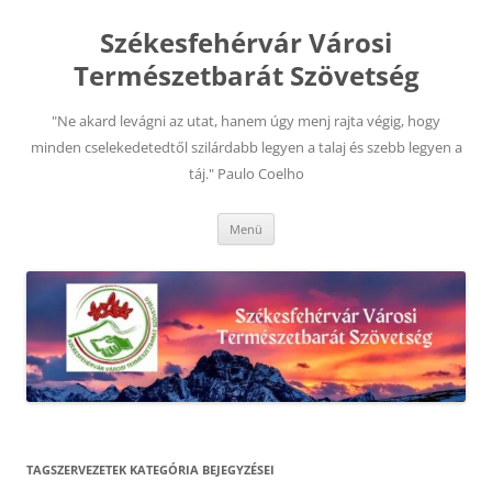
Kilépés
a
Székesfehérvár Városi
tartalomba
Természetbarát Szövetség
"Ne akard levágni az utat, hanem úgy menj rajta végig, hogy
minden cselekedetedtől szilárdabb legyen a talaj és szebb legyen a
táj." Paulo Coelho
Menü
TAGSZERVEZETEK
KATEGÓRIA BEJEGYZÉSEI