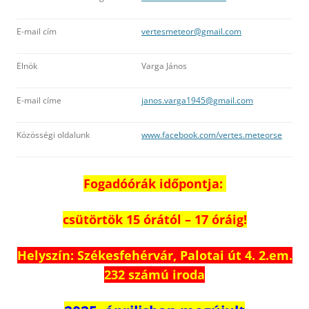
E-mail cím
vertesmeteor@gmail.com
Elnök
Varga János
E-mail címe
janos.varga1945@gmail.com
Közösségi oldalunk
www.facebook.com/vertes.meteorse
Fogadóórák időpontja:
csütörtök 15 órától – 17 óráig!
Helyszín: Székesfehérvár, Palotai út 4. 2.em.
232 számú iroda