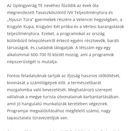
Az Gyöngyvirág TE nevéhez fűződik az évek óta
megrendezett Tavaszköszöntő IVV Teljesítménytúra és
„Nyuszi Túra” gyermekek részére a Velencei hegységben, a
Kisgyón Kupa, Kisgyóni Két próba és a Vértesi barangolások
teljesítménytúra. Ezeket, a programokat az ország
különböző településeiről érkező egyéni résztvevők, baráti
társaságok, és családok látogatják. A létszám egy-egy
alkalommal 600-700 fő között mozog, ami a programok
népszerűségét is mutatja.
Fontos feladatuknak tartják az ifjúság hasznos időtöltését,
kivonását a számítógépek elől, a természetbarát
mozgalomba való bevezetését. Meghatározó szerepet
vállalnak a megye turista útvonalainak karbantartásában,
amit jó hangulatú munkatúrák keretében végeznek.
Programjai megvalósításához megfelelő számú, nagy
tapasztalatú túravezetőjük van.