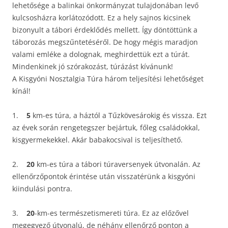
lehetősége a balinkai önkormányzat tulajdonában levő
kulcsosházra korlátozódott. Ez a hely sajnos kicsinek
bizonyult a tábori érdeklődés mellett. Így döntöttünk a
táborozás megszűntetéséről. De hogy mégis maradjon
valami emléke a dolognak, meghirdettük ezt a túrát.
Mindenkinek jó szórakozást, túrázást kívánunk!
A Kisgyóni Nosztalgia Túra három teljesítési lehetőséget
kínál!
1.
5
km-es túra, a háztól a Tűzkövesárokig és vissza. Ezt
az évek során rengetegszer bejártuk, főleg családokkal,
kisgyermekekkel. Akár babakocsival is teljesíthető.
2.
20
km-es túra a tábori túraversenyek útvonalán. Az
ellenőrzőpontok érintése után visszatérünk a kisgyóni
kiindulási pontra.
3.
20
-km-es természetismereti túra. Ez az előzővel
megegyező útvonalú, de néhány ellenőrző ponton a