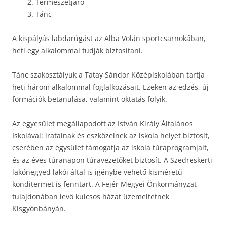
2. Természetjáró
3. Tánc
A kispályás labdarúgást az Alba Volán sportcsarnokában,
heti egy alkalommal tudják biztosítani.
Tánc szakosztályuk a Tatay Sándor Középiskolában tartja
heti három alkalommal foglalkozásait. Ezeken az edzés, új
formációk betanulása, valamint oktatás folyik.
Az egyesület megállapodott az István Király Általános
Iskolával: iratainak és eszközeinek az iskola helyet biztosít,
cserében az egysület támogatja az iskola túraprogramjait,
és az éves túranapon túravezetőket biztosít. A Szedreskerti
lakónegyed lakói által is igénybe vehető kisméretű
konditermet is fenntart. A Fejér Megyei Önkormányzat
tulajdonában levő kulcsos házat üzemeltetnek
Kisgyónbányán.