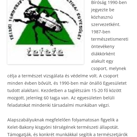
Bíróság 1990-ben
jegyezte be
közhasznú
szervezetként.
1987-ben
természetismereti
öntevékeny
diákkörként
alakult egy
csoport, melynek
célja a természet vizsgálata és védelme volt. A csoport
minden évben bővült, és 1990-ben már önálló Egyesületet
tudott alakítani. Kezdetben a taglétszám 15-20 fő között
mozgott, jelenleg 60 tagja van. Az egyesületen belüli
feladatokat mindenki társadalmi munkában végzi.
Alapszabályuknak megfelelően folyamatosan figyelik a
Kelet-Bakony kisgyóni térségének természeti állapotát.
Támogatják, és konkrét munkákkal segítik a természetjárók