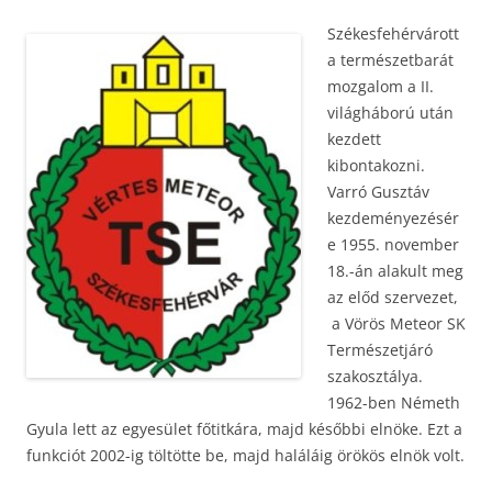
Székesfehérvárott
a természetbarát
mozgalom a II.
világháború után
kezdett
kibontakozni.
Varró Gusztáv
kezdeményezésér
e 1955. november
18.-án alakult meg
az előd szervezet,
a Vörös Meteor SK
Természetjáró
szakosztálya.
1962-ben Németh
Gyula lett az egyesület főtitkára, majd későbbi elnöke. Ezt a
funkciót 2002-ig töltötte be, majd haláláig örökös elnök volt.