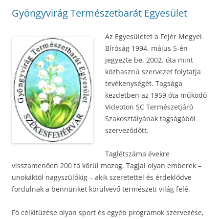
Gyöngyvirág Természetbarát Egyesület
Az Egyesületet a Fejér Megyei
Bíróság 1994. május 5-én
jegyezte be. 2002. óta mint
közhasznú szervezet folytatja
tevékenységét. Tagsága
kezdetben az 1959 óta működő
Videoton SC Természetjáró
Szakosztályának tagságából
szerveződött.
Taglétszáma évekre
visszamenően 200 fő körül mozog. Tagjai olyan emberek –
unokáktól nagyszülőkig – akik szeretettel és érdeklődve
fordulnak a bennünket körülvevő természeti világ felé.
Fő célkitűzése olyan sport és egyéb programok szervezése,