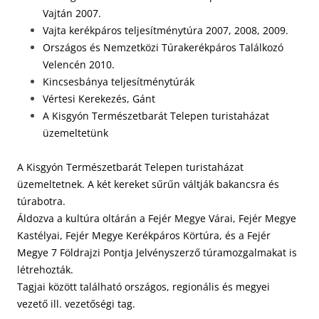
Vajtán 2007.
Vajta kerékpáros teljesítménytúra 2007, 2008, 2009.
Országos és Nemzetközi Túrakerékpáros Találkozó
Velencén 2010.
Kincsesbánya teljesítménytúrák
Vértesi Kerekezés, Gánt
A Kisgyón Természetbarát Telepen turistaházat
üzemeltetünk
A Kisgyón Természetbarát Telepen turistaházat
üzemeltetnek. A két kereket sűrűn váltják bakancsra és
túrabotra.
Áldozva a kultúra oltárán a Fejér Megye Várai, Fejér Megye
Kastélyai, Fejér Megye Kerékpáros Körtúra, és a Fejér
Megye 7 Földrajzi Pontja Jelvényszerző túramozgalmakat is
létrehozták.
Tagjai között található országos, regionális és megyei
vezető ill. vezetőségi tag.