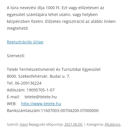
A túra nevezési díja 1000 Ft. Ezt vagy előzetesen az
egyesület számlájára lehet utalni, vagy helyben
kézpénzben fizetni. Előzetes regisztráció az alábbi linken
megtehető:
Regisztrációs űrlap
Szervező:
Teleki Természetismereti és Turisztikai Egyesület
8000. Székesfehérvár, Budai u. 7.
Tel. 06-209136224
Adószám: 19095705-1-07
E-mail: tetete@tetete.hu
WEB:
http://www.tetete.hu
Bankszámlaszám:11607003-00704200-07000000
Szerző:
Heni
Bejegyzés időpontja:
2021.06.09.
| Kategória:
Általános
,