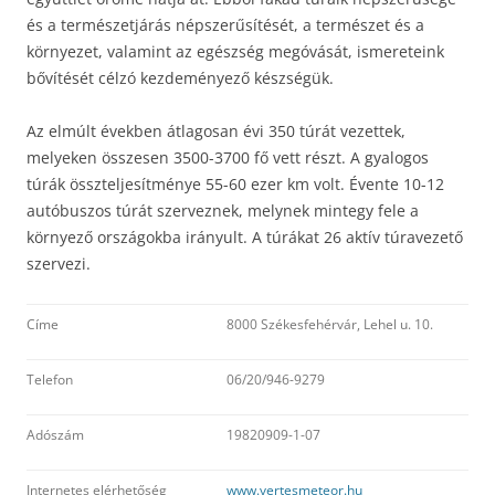
és a természetjárás népszerűsítését, a természet és a
környezet, valamint az egészség megóvását, ismereteink
bővítését célzó kezdeményező készségük.
Az elmúlt években átlagosan évi 350 túrát vezettek,
melyeken összesen 3500-3700 fő vett részt. A gyalogos
túrák összteljesítménye 55-60 ezer km volt. Évente 10-12
autóbuszos túrát szerveznek, melynek mintegy fele a
környező országokba irányult. A túrákat 26 aktív túravezető
szervezi.
Címe
8000 Székesfehérvár, Lehel u. 10.
Telefon
06/20/946-9279
Adószám
19820909-1-07
Internetes elérhetőség
www.vertesmeteor.hu