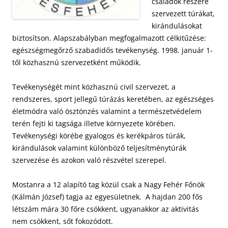
családok részére
szervezett túrákat,
kirándulásokat
biztosítson. Alapszabályban megfogalmazott célkitűzése:
egészségmegőrző szabadidős tevékenység. 1998. január 1-
től közhasznú szervezetként működik.
Tevékenységét mint közhasznú civil szervezet, a
rendszeres, sport jellegű túrázás keretében, az egészséges
életmódra való ösztönzés valamint a természetvédelem
terén fejti ki tagsága illetve környezete körében.
Tevékenységi körébe gyalogos és kerékpáros túrák,
kirándulások valamint különböző teljesítménytúrák
szervezése és azokon való részvétel szerepel.
Mostanra a 12 alapító tag közül csak a Nagy Fehér Főnök
(Kálmán József) tagja az egyesületnek. A hajdan 200 fős
létszám mára 30 főre csökkent, ugyanakkor az aktivitás
nem csökkent, sőt fokozódott.