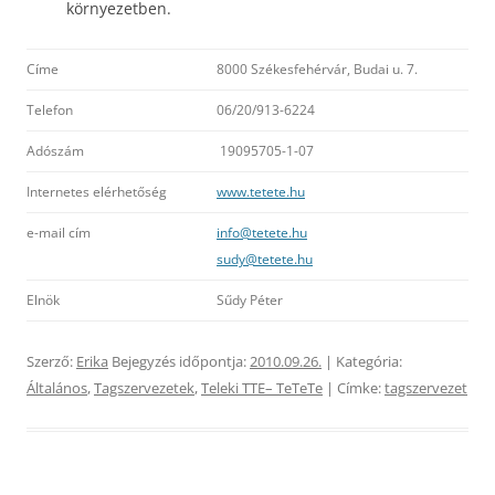
környezetben.
Címe
8000 Székesfehérvár, Budai u. 7.
Telefon
06/20/913-6224
Adószám
19095705-1-07
Internetes elérhetőség
www.tetete.hu
e-mail cím
info@tetete.hu
sudy@tetete.hu
Elnök
Sűdy Péter
Szerző:
Erika
Bejegyzés időpontja:
2010.09.26.
| Kategória:
Általános
,
Tagszervezetek
,
Teleki TTE– TeTeTe
| Címke:
tagszervezet