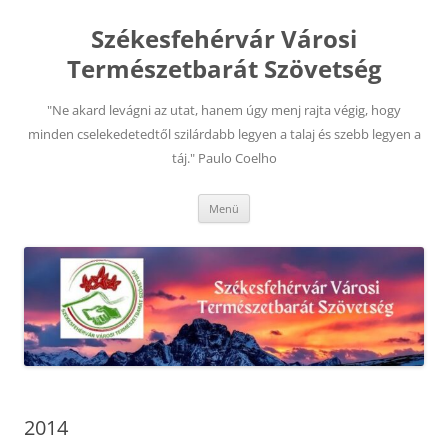
Kilépés
a
Székesfehérvár Városi
tartalomba
Természetbarát Szövetség
"Ne akard levágni az utat, hanem úgy menj rajta végig, hogy
minden cselekedetedtől szilárdabb legyen a talaj és szebb legyen a
táj." Paulo Coelho
Menü
2014