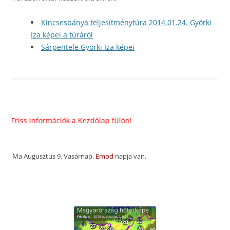
Kincsesbánya teljesítménytúra 2014.01.24. Györki
Iza képei a túráról
Sárpentele Györki Iza képei
riss információk a Kezdőlap fülön!
Ma Augusztus 9. Vasárnap,
Emod
napja van.