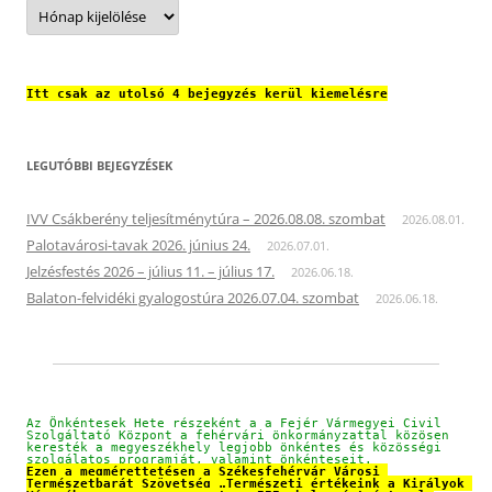
Archívum
Itt csak az utolsó 4 bejegyzés kerül kiemelésre
LEGUTÓBBI BEJEGYZÉSEK
IVV Csákberény teljesítménytúra – 2026.08.08. szombat
2026.08.01.
Palotavárosi-tavak 2026. június 24.
2026.07.01.
Jelzésfestés 2026 – július 11. – július 17.
2026.06.18.
Balaton-felvidéki gyalogostúra 2026.07.04. szombat
2026.06.18.
Az Önkéntesek Hete részeként a a Fejér Vármegyei Civil 
Szolgáltató Központ a fehérvári önkormányzattal közösen 
keresték a megyeszékhely legjobb önkéntes és közösségi 
szolgálatos programját, valamint önkénteseit.
Ezen a megmérettetésen a Székesfehérvár Városi 
Természetbarát Szövetség „Természeti értékeink a Királyok 