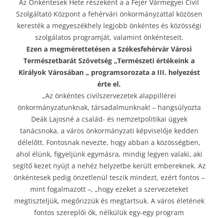
Az Önkéntesek Hete részeként a a Fejér Vármegyei Civil
Szolgáltató Központ a fehérvári önkormányzattal közösen
keresték a megyeszékhely legjobb önkéntes és közösségi
szolgálatos programját, valamint önkénteseit.
Ezen a megmérettetésen a Székesfehérvár Városi
Természetbarát Szövetség „Természeti értékeink a
Királyok Városában „ programsorozata a III. helyezést
érte el.
„Az önkéntes civilszervezetek alappillérei
önkormányzatunknak, társadalmunknak! – hangsúlyozta
Deák Lajosné a család- és nemzetpolitikai ügyek
tanácsnoka, a város önkormányzati képviselője kedden
délelőtt. Fontosnak nevezte, hogy abban a közösségben,
ahol élünk, figyeljünk egymásra, mindig legyen valaki, aki
segítő kezet nyújt a nehéz helyzetbe került embereknek. Az
önkéntesek pedig önzetlenül teszik mindezt, ezért fontos –
mint fogalmazott –, „hogy ezeket a szervezeteket
megtiszteljük, megőrizzük és megtartsuk. A város életének
fontos szereplői ők, nélkülük egy-egy program