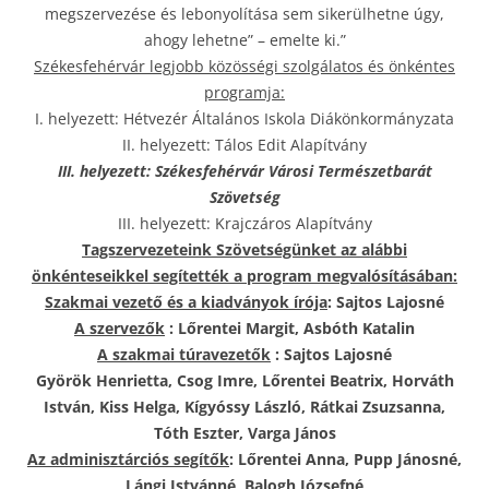
megszervezése és lebonyolítása sem sikerülhetne úgy,
ahogy lehetne” – emelte ki.”
Székesfehérvár legjobb közösségi szolgálatos és önkéntes
programja:
I. helyezett: Hétvezér Általános Iskola Diákönkormányzata
II. helyezett: Tálos Edit Alapítvány
III. helyezett: Székesfehérvár Városi Természetbarát
Szövetség
III. helyezett: Krajczáros Alapítvány
Tagszervezeteink Szövetségünket az alábbi
önkénteseikkel segítették a program megvalósításában:
Szakmai vezető és a kiadványok írója
: Sajtos Lajosné
A szervezők
: Lőrentei Margit, Asbóth Katalin
A szakmai túravezetők
: Sajtos Lajosné
Györök Henrietta, Csog Imre, Lőrentei Beatrix, Horváth
István, Kiss Helga, Kígyóssy László, Rátkai Zsuzsanna,
Tóth Eszter, Varga János
Az adminisztárciós segítők
: Lőrentei Anna, Pupp Jánosné,
Lángi Istvánné, Balogh Józsefné