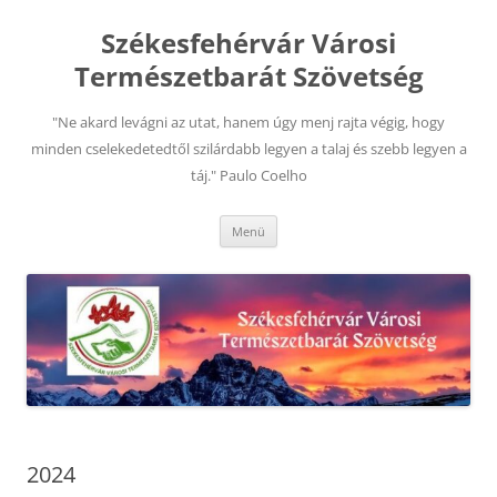
Kilépés
a
Székesfehérvár Városi
tartalomba
Természetbarát Szövetség
"Ne akard levágni az utat, hanem úgy menj rajta végig, hogy
minden cselekedetedtől szilárdabb legyen a talaj és szebb legyen a
táj." Paulo Coelho
Menü
2024