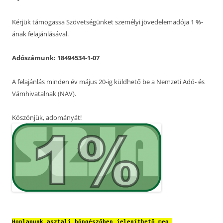
Kérjük támogassa Szövetségünket személyi jövedelemadója 1 %-
ának felajánlásával.
Adószámunk: 18494534-1-07
A felajánlás minden év május 20-ig küldhető be a Nemzeti Adó- és
Vámhivatalnak (NAV).
Köszönjük, adományát!
Honlapunk asztali böngészőben jeleníthető meg 