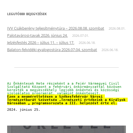
LEGUTÓBBI BEJEGYZÉSEK
IVV Csákberény teljesítménytúra – 2026.08.08. szombat
2026.08.01.
Palotavárosi-tavak 2026. június 24.
2026.07.01.
Jelzésfestés 2026 – július 11. – július 17.
2026.06.18.
Balaton-felvidéki gyalogostúra 2026.07.04. szombat
2026.06.18.
Az Önkéntesek Hete részeként a a Fejér Vármegyei Civil 
Szolgáltató Központ a fehérvári önkormányzattal közösen 
keresték a megyeszékhely legjobb önkéntes és közösségi 
szolgálatos programját, valamint önkénteseit.
Ezen a megmérettetésen a Székesfehérvár Városi 
Természetbarát Szövetség „Természeti értékeink a Királyok 
Városában „ programsorozata a III. helyezést érte el.
2024. június 25.