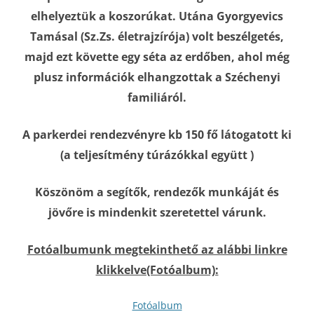
elhelyeztük a koszorúkat. Utána Gyorgyevics
Tamásal (Sz.Zs. életrajzírója) volt beszélgetés,
majd ezt követte egy séta az erdőben, ahol még
plusz információk elhangzottak a Széchenyi
familiáról.
A parkerdei rendezvényre kb 150 fő látogatott ki
(a teljesítmény túrázókkal együtt )
Köszönöm a segítők, rendezők munkáját és
jövőre is mindenkit szeretettel várunk.
Fotóalbumunk megtekinthető az alábbi linkre
klikkelve(Fotóalbum):
Fotóalbum