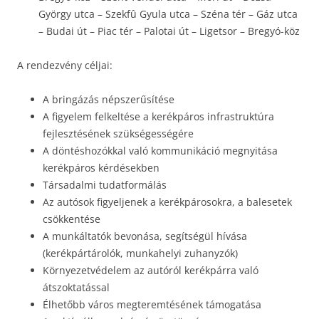
György utca – Szekfû Gyula utca – Széna tér – Gáz utca
– Budai út – Piac tér – Palotai út – Ligetsor – Bregyó-köz
A rendezvény céljai:
A bringázás népszerűsítése
A figyelem felkeltése a kerékpáros infrastruktúra
fejlesztésének szükségességére
A döntéshozókkal való kommunikáció megnyitása
kerékpáros kérdésekben
Társadalmi tudatformálás
Az autósok figyeljenek a kerékpárosokra, a balesetek
csökkentése
A munkáltatók bevonása, segítségül hívása
(kerékpártárolók, munkahelyi zuhanyzók)
Környezetvédelem az autóról kerékpárra való
átszoktatással
Élhetőbb város megteremtésének támogatása