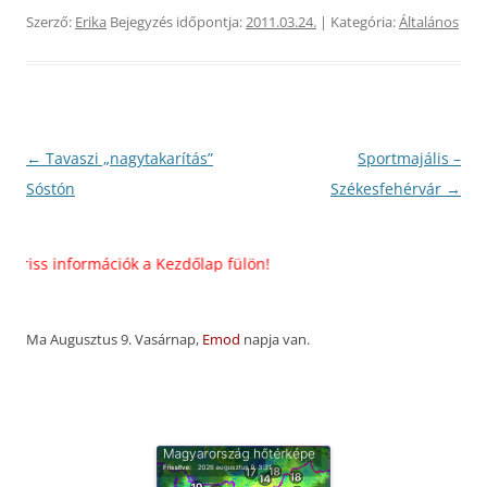
Szerző:
Erika
Bejegyzés időpontja:
2011.03.24.
| Kategória:
Általános
Bejegyzés
←
Tavaszi „nagytakarítás”
Sportmajális –
navigáció
Sóstón
Székesfehérvár
→
ss információk a Kezdőlap fülön!
Ma Augusztus 9. Vasárnap,
Emod
napja van.