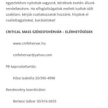
egyeztetésre nyitottak vagyunk, kérdések esetén állunk
rendelkezésre. Ha elfoglaltságaitok mellett tudtok időt
szakítani, kérjük csatlakozzatok hozzánk, hívjátok el
családtagjaitokat, barátaitokat!
CRITICAL MASS SZÉKESFEHÉRVÁR – ELÉRHETŐSÉGEK
www.cmfehervar.hu
cmfehervar@yahoo.com
PR kapcsolattartás:
Kósa Izabella 20/390-4998
Rendezvény koordinátor:
Berkesi Gábor 30/316-0655