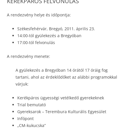
KERÉKPÁROS FELVONULÁS
A rendezvény helye és időpontja:
Székesfehérvár, Bregyó, 2011. április 23.
14:00-tól gyülekezés a Bregyóban
17:00-tól felvonulás
A rendezvény menete:
A gyülekezés a Bregyóban 14 órától 17 óráig fog
tartani, ahol az érdeklődőket az alábbi programokkal
várjuk:
Kerékpáros ügyességi vetélkedő gyerekeknek
Trial bemutató
Gyereksarok – Terembura Kulturális Egyesület
Infópont
„CM-kukucska”