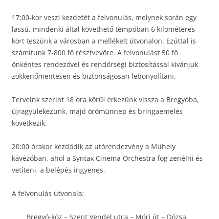
17:00-kor veszi kezdetét a felvonulás, melynek során egy
lassú, mindenki által követhető tempóban 6 kilométeres
kört teszünk a városban a mellékelt útvonalon. Ezúttal is
számítunk 7-800 fő résztvevőre. A felvonulást 50 fő
önkéntes rendezővel és rendőrségi biztosítással kívánjuk
zökkenőmentesen és biztonságosan lebonyolítani.
Terveink szerint 18 óra körül érkezünk vissza a Bregyóba,
újragyülekezünk, majd örömünnep és bringaemelés
következik.
20:00 órakor kezdődik az utórendezvény a Műhely
kávézóban, ahol a Syntax Cinema Orchestra fog zenélni és
vetíteni, a belépés ingyenes.
A felvonulás útvonala:
Bregyó-köz – Szent Vendel utca – Móri út – Dózsa