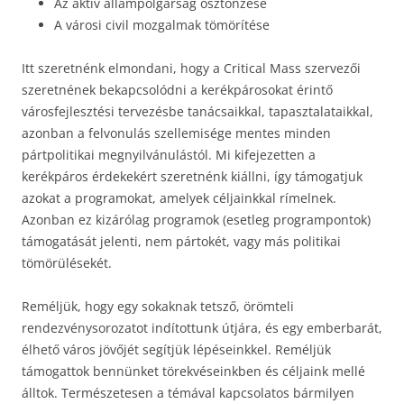
Az aktív állampolgárság ösztönzése
A városi civil mozgalmak tömörítése
Itt szeretnénk elmondani, hogy a Critical Mass szervezői
szeretnének bekapcsolódni a kerékpárosokat érintő
városfejlesztési tervezésbe tanácsaikkal, tapasztalataikkal,
azonban a felvonulás szellemisége mentes minden
pártpolitikai megnyilvánulástól. Mi kifejezetten a
kerékpáros érdekekért szeretnénk kiállni, így támogatjuk
azokat a programokat, amelyek céljainkkal rímelnek.
Azonban ez kizárólag programok (esetleg programpontok)
támogatását jelenti, nem pártokét, vagy más politikai
tömörülésekét.
Reméljük, hogy egy sokaknak tetsző, örömteli
rendezvénysorozatot indítottunk útjára, és egy emberbarát,
élhető város jövőjét segítjük lépéseinkkel. Reméljük
támogattok bennünket törekvéseinkben és céljaink mellé
álltok. Természetesen a témával kapcsolatos bármilyen