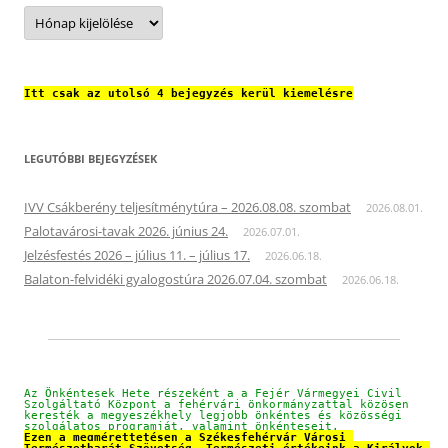
Archívum
Itt csak az utolsó 4 bejegyzés kerül kiemelésre
LEGUTÓBBI BEJEGYZÉSEK
IVV Csákberény teljesítménytúra – 2026.08.08. szombat
2026.08.01.
Palotavárosi-tavak 2026. június 24.
2026.07.01.
Jelzésfestés 2026 – július 11. – július 17.
2026.06.18.
Balaton-felvidéki gyalogostúra 2026.07.04. szombat
2026.06.18.
Az Önkéntesek Hete részeként a a Fejér Vármegyei Civil 
Szolgáltató Központ a fehérvári önkormányzattal közösen 
keresték a megyeszékhely legjobb önkéntes és közösségi 
szolgálatos programját, valamint önkénteseit.
Ezen a megmérettetésen a Székesfehérvár Városi 
Természetbarát Szövetség „Természeti értékeink a Királyok 