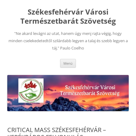
Kilépés
a
Székesfehérvár Városi
tartalomba
Természetbarát Szövetség
"Ne akard levágni az utat, hanem úgy menj rajta végig, hogy
minden cselekedetedtől szilárdabb legyen a talaj és szebb legyen a
táj." Paulo Coelho
Menü
CRITICAL MASS SZÉKESFEHÉRVÁR –