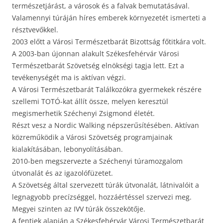
természetjárást, a városok és a falvak bemutatásával.
Valamennyi túráján híres emberek környezetét ismerteti a
résztvevőkkel.
2003 előtt a Városi Természetbarát Bizottság főtitkára volt.
A 2003-ban újonnan alakult Székesfehérvár Városi
Természetbarát Szövetség elnökségi tagja lett. Ezt a
tevékenységét ma is aktívan végzi.
A Városi Természetbarát Találkozókra gyermekek részére
szellemi TOTÓ-kat állít össze, melyen keresztül
megismerhetik Széchenyi Zsigmond életét.
Részt vesz a Nordic Walking népszerűsítésében. Aktívan
közreműködik a Városi Szövetség programjainak
kialakításában, lebonyolításában.
2010-ben megszervezte a Széchenyi túramozgalom
útvonalát és az igazolófüzetet.
A Szövetség által szervezett túrák útvonalát, látnivalóit a
legnagyobb precízséggel, hozzáértéssel szervezi meg.
Megyei szinten az IVV túrák összekötője.
A fentiek alapján a Székesfehérvár Városi Természetbarát