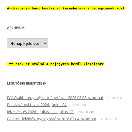
Archívumban havi bontásban kereshetünk a bejegyzések közt
ARCHÍVUM
Archívum
Itt csak az utolsó 4 bejegyzés kerül kiemelésre
LEGUTÓBBI BEJEGYZÉSEK
IVV Csákberény teljesítménytúra – 2026.08.08. szombat
2026.08.01.
Palotavárosi-tavak 2026. június 24.
2026.07.01.
Jelzésfestés 2026 – július 11. – július 17.
2026.06.18.
Balaton-felvidéki gyalogostúra 2026.07.04. szombat
2026.06.18.