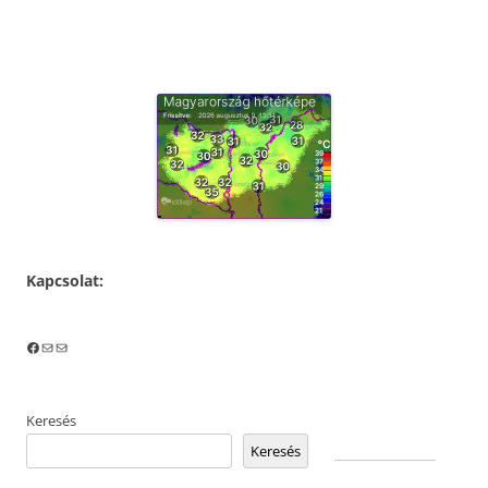
Kapcsolat:
Facebook
Mail
Mail
Keresés
Keresés