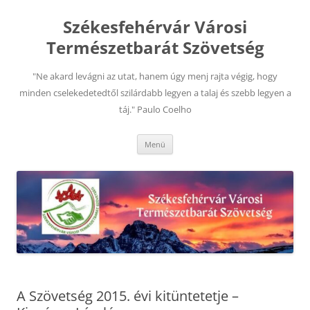
Kilépés
a
Székesfehérvár Városi
tartalomba
Természetbarát Szövetség
"Ne akard levágni az utat, hanem úgy menj rajta végig, hogy
minden cselekedetedtől szilárdabb legyen a talaj és szebb legyen a
táj." Paulo Coelho
Menü
A Szövetség 2015. évi kitüntetetje –