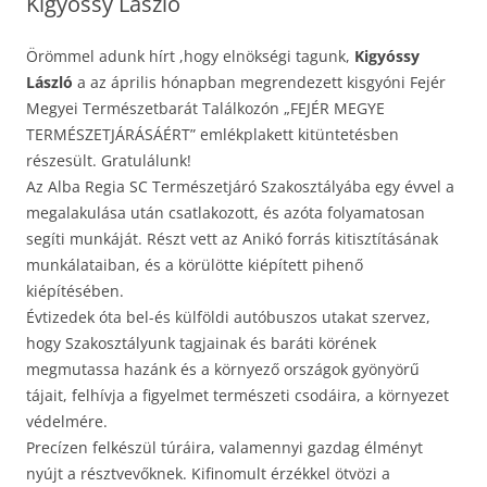
Kigyóssy László
Örömmel adunk hírt ,hogy elnökségi tagunk,
Kigyóssy
László
a az április hónapban megrendezett kisgyóni Fejér
Megyei Természetbarát Találkozón „FEJÉR MEGYE
TERMÉSZETJÁRÁSÁÉRT” emlékplakett kitüntetésben
részesült. Gratulálunk!
Az Alba Regia SC Természetjáró Szakosztályába egy évvel a
megalakulása után csatlakozott, és azóta folyamatosan
segíti munkáját. Részt vett az Anikó forrás kitisztításának
munkálataiban, és a körülötte kiépített pihenő
kiépítésében.
Évtizedek óta bel-és külföldi autóbuszos utakat szervez,
hogy Szakosztályunk tagjainak és baráti körének
megmutassa hazánk és a környező országok gyönyörű
tájait, felhívja a figyelmet természeti csodáira, a környezet
védelmére.
Precízen felkészül túráira, valamennyi gazdag élményt
nyújt a résztvevőknek. Kifinomult érzékkel ötvözi a