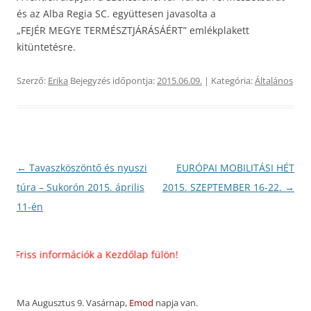
és az Alba Regia SC. együttesen javasolta a
„FEJÉR MEGYE TERMÉSZTJÁRÁSÁÉRT” emlékplakett
kitüntetésre.
Szerző:
Erika
Bejegyzés időpontja:
2015.06.09.
| Kategória:
Általános
Bejegyzés
←
Tavaszköszöntő és nyuszi
EURÓPAI MOBILITÁSI HÉT
navigáció
túra – Sukorón 2015. április
2015. SZEPTEMBER 16-22.
→
11-én
riss információk a Kezdőlap fülön!
Ma Augusztus 9. Vasárnap,
Emod
napja van.