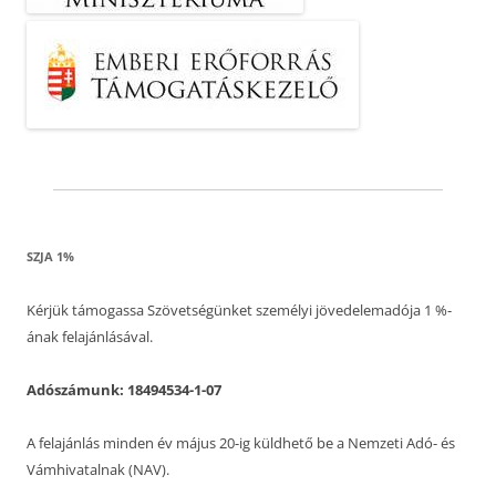
SZJA 1%
Kérjük támogassa Szövetségünket személyi jövedelemadója 1 %-
ának felajánlásával.
Adószámunk: 18494534-1-07
A felajánlás minden év május 20-ig küldhető be a Nemzeti Adó- és
Vámhivatalnak (NAV).