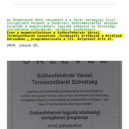
Az Önkéntesek Hete részeként a a Fejér Vármegyei Civil 
Szolgáltató Központ a fehérvári önkormányzattal közösen 
keresték a megyeszékhely legjobb önkéntes és közösségi 
szolgálatos programját, valamint önkénteseit.
Ezen a megmérettetésen a Székesfehérvár Városi 
Természetbarát Szövetség „Természeti értékeink a Királyok 
Városában „ programsorozata a III. helyezést érte el.
2024. június 25.