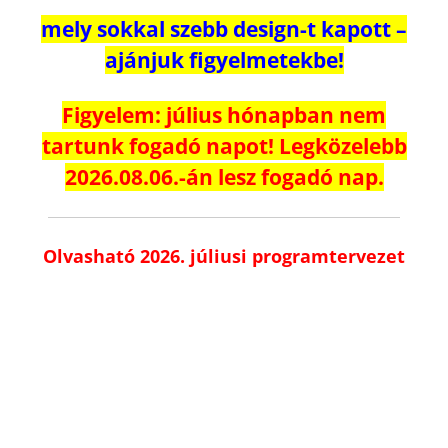
mely sokkal szebb design-t kapott –
ajánjuk figyelmetekbe!
Figyelem: július hónapban nem
tartunk fogadó napot! Legközelebb
2026.08.06.-án lesz fogadó nap.
Olvasható 2026. júliusi programtervezet