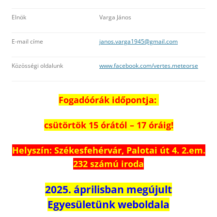
Elnök
Varga János
E-mail címe
janos.varga1945@gmail.com
Közösségi oldalunk
www.facebook.com/vertes.meteorse
Fogadóórák időpontja:
csütörtök 15 órától – 17 óráig!
Helyszín: Székesfehérvár, Palotai út 4. 2.em.
232 számú iroda
2025. áprilisban megújult
Egyesületünk weboldala