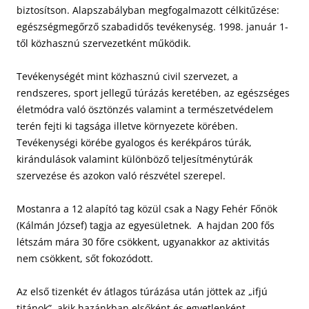
biztosítson. Alapszabályban megfogalmazott célkitűzése:
egészségmegőrző szabadidős tevékenység. 1998. január 1-
től közhasznú szervezetként működik.
Tevékenységét mint közhasznú civil szervezet, a
rendszeres, sport jellegű túrázás keretében, az egészséges
életmódra való ösztönzés valamint a természetvédelem
terén fejti ki tagsága illetve környezete körében.
Tevékenységi körébe gyalogos és kerékpáros túrák,
kirándulások valamint különböző teljesítménytúrák
szervezése és azokon való részvétel szerepel.
Mostanra a 12 alapító tag közül csak a Nagy Fehér Főnök
(Kálmán József) tagja az egyesületnek. A hajdan 200 fős
létszám mára 30 főre csökkent, ugyanakkor az aktivitás
nem csökkent, sőt fokozódott.
Az első tizenkét év átlagos túrázása után jöttek az „ifjú
titánok”, akik hazánkban elsőként és egyetlenként