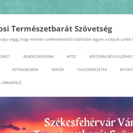
osi Természetbarát Szövetség
ajta végig, hogy minden cselekedetedtől szilárdabb legyen a talaj és szebb 
IEMELT
RENDEZVÉNYEINK
MTSZ
KÉKTÚRÁK BÉLYEGZŐHEL
EURÓPAI MOBILITÁSI HÉT
TERMÉSZETI ÉRTÉKEK A KIRÁL
FOTÓALBUMOK
VIDEÓK
TAGSZERVEZETEK
KITÜNT
VÁROSÁBAN 2022.09.20.
GEOTÚRA
KÉPZÉSEK
2026
ALBA REGIA SC TERMÉSZETJÁRÓ
LINKAJÁNLÓ
„ZÖLD FEHÉRVÁR”
SZAKOSZTÁLY
VÁROSI TERMÉSZETBARÁT
2025
PROGRAMSOROZAT
TALÁLKOZÓ
ARANY JÁNOS ODK
2023
2024
GYÖNGYVIRÁG TE
2022
2023
TELEKI TTE– TETETE
2021
2022