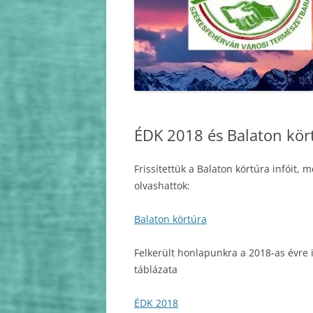
FEJÉR MEGYE TERMÉSZETJÁRÓJA
2021
FEJÉR MEGYE TELJESÍTMÉNY
2020
TÚRÁZÓJA
2019
FEJÉR MEGYE VÁRAI
2018
“GYALOGSZERREL,
ÉDK 2018 és Balaton kör
DRÓTSZAMÁRON FEJÉRBEN”
2017
IVV
2016
Frissítettük a Balaton körtúra infóit,
olvashattok:
KDP
2015
SZÉCHENYI ZSIGMOND
Balaton körtúra
2014
EMLÉKHELYEK FELKERESÉSE
Felkerült honlapunkra a 2018-as évre 
2013
táblázata
2012
ÉDK 2018
2011