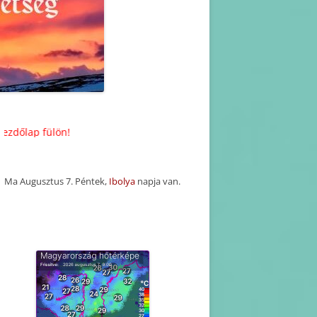
KORÁBBI HAVI PROGRAM
TERVEZETEK(2025-2016)
KORÁBBI PROGRAMOK-
BEJEGYZÉSEK
lön!
Ma Augusztus 7. Péntek,
Ibolya
napja van.