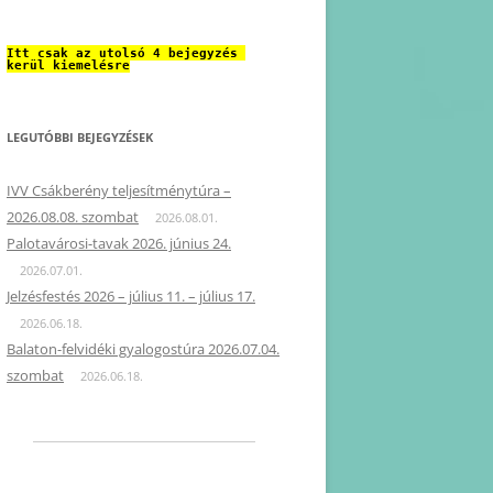
Itt csak az utolsó 4 bejegyzés 
kerül kiemelésre
LEGUTÓBBI BEJEGYZÉSEK
IVV Csákberény teljesítménytúra –
2026.08.08. szombat
2026.08.01.
Palotavárosi-tavak 2026. június 24.
2026.07.01.
Jelzésfestés 2026 – július 11. – július 17.
2026.06.18.
Balaton-felvidéki gyalogostúra 2026.07.04.
szombat
2026.06.18.