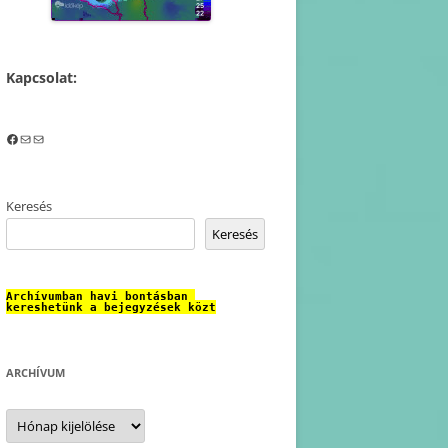
Kapcsolat:
Facebook
Mail
Mail
Keresés
Keresés
Archívumban havi bontásban 
kereshetünk a bejegyzések közt
ARCHÍVUM
Archívum