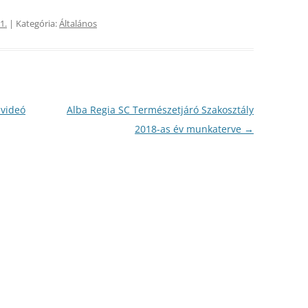
1.
| Kategória:
Általános
2009
2010
2008
2009
2007
2008
2006
 videó
Alba Regia SC Természetjáró Szakosztály
2007
2018-as év munkaterve
→
2005
2006
2004
2005
2003
2004