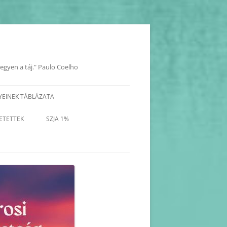
legyen a táj." Paulo Coelho
YEINEK TÁBLÁZATA
YOK
ETETTEK
SZJA 1%
KORÁBBI PROGRAMOK-
BEJEGYZÉSEK
KORÁBBI HAVI PROGRAM
TERVEZETEK(2025-2017)