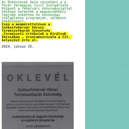
Az Önkéntesek Hete részeként a a 
Fejér Vármegyei Civil Szolgáltató 
Központ a fehérvári önkormányzattal 
közösen keresték a megyeszékhely 
legjobb önkéntes és közösségi 
szolgálatos programját, valamint 
önkénteseit.
Ezen a megmérettetésen a 
Székesfehérvár Városi 
Természetbarát Szövetség 
„Természeti értékeink a Királyok 
Városában „ programsorozata a III. 
helyezést érte el.
2024. június 25.