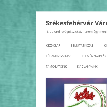
Kilépés
a
tartalomba
Székesfehérvár Vár
"Ne akard levágni az utat, hanem úgy menj r
KEZDŐLAP
BEMUTATKOZÁS
K
A SZÖVETSÉG
TÚRAMOZGALMAK
ESEMÉNYNAPTÁR
ALAPSZABÁLY
BALATON KÖRTÚRA
2026
TÁMOGATÓINK
KIADVÁNYAINK
TISZTSÉGVISELŐK
ÉDK
2025
KÖZHASZNÚSÁGI JELENTÉS
FEJÉR MEGYE KASTÉLYAI
2024
FEJÉR MEGYE KERÉKPÁROS
2023
KÖRTÚRA
2022