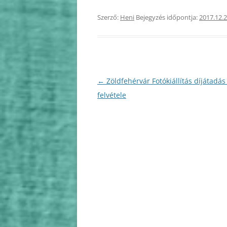
Szerző:
Heni
Bejegyzés időpontja:
2017.12.2
2010
2009
Bejegyzés
←
Zöldfehérvár Fotókiállítás díjátadás
navigáció
felvétele