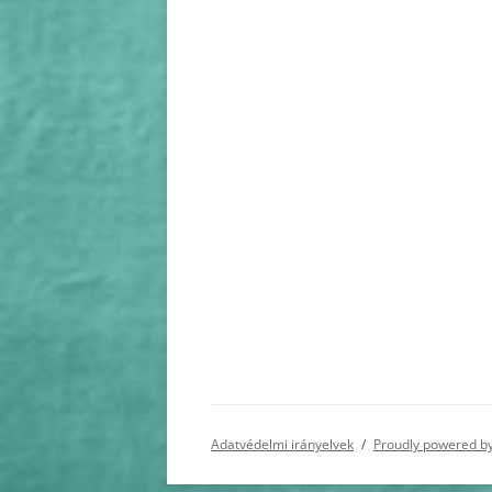
Adatvédelmi irányelvek
Proudly powered b