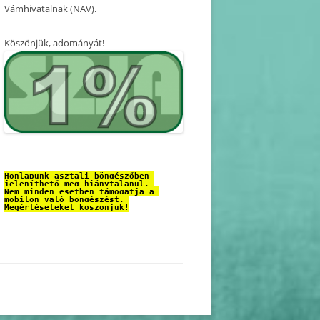
Vámhivatalnak (NAV).
Köszönjük, adományát!
Honlapunk asztali böngészőben 
jeleníthető meg hiánytalanul. 
Nem minden esetben támogatja a 
mobilon való böngészést. 
Megértéseteket köszönjük!