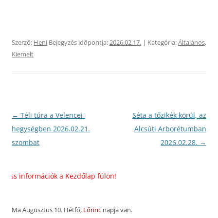
Szerző:
Heni
Bejegyzés időpontja:
2026.02.17.
| Kategória:
Általános
,
Kiemelt
Bejegyzés
←
Téli túra a Velencei-
Séta a tőzikék körül, az
navigáció
hegységben 2026.02.21.
Alcsúti Arborétumban
szombat
2026.02.28.
→
 információk a Kezdőlap fülön!
Ma Augusztus 10. Hétfő,
Lőrinc
napja van.