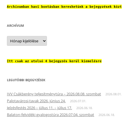
Archívumban havi bontásban kereshetünk a bejegyzések közt
ARCHÍVUM
Archívum
Itt csak az utolsó 4 bejegyzés kerül kiemelésre
LEGUTÓBBI BEJEGYZÉSEK
IVV Csákberény teljesítménytúra – 2026.08.08. szombat
2026.08.01.
Palotavárosi-tavak 2026. június 24.
2026.07.01.
Jelzésfestés 2026 – július 11. – július 17.
2026.06.18.
Balaton-felvidéki gyalogostúra 2026.07.04. szombat
2026.06.18.