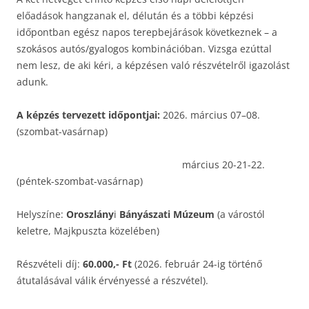
előadások hangzanak el, délután és a többi képzési
időpontban egész napos terepbejárások következnek – a
szokásos autós/gyalogos kombinációban. Vizsga ezúttal
nem lesz, de aki kéri, a képzésen való részvételről igazolást
adunk.
A képzés tervezett időpontjai:
2026. március 07–08.
(szombat-vasárnap)
március 20-21-22.
(péntek-szombat-vasárnap)
Helyszíne:
Oroszlány
i
Bányászati Múzeum
(a várostól
keletre, Majkpuszta közelében)
Részvételi díj:
60.000,- Ft
(2026. február 24-ig történő
átutalásával válik érvényessé a részvétel).