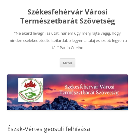
Kilépés
a
Székesfehérvár Városi
tartalomba
Természetbarát Szövetség
"Ne akard levágni az utat, hanem úgy menj rajta végig, hogy
minden cselekedetedtől szilárdabb legyen a talaj és szebb legyen a
táj." Paulo Coelho
Menü
Észak-Vértes geosuli felhívása