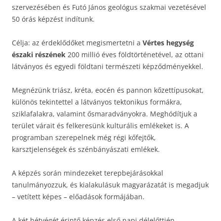
szervezésében és Futó János geológus szakmai vezetésével
50 órás képzést indítunk.
Célja: az érdeklődőket megismertetni a
Vértes hegység
északi részének
200 millió éves földtörténetével, az ottani
látványos és egyedi földtani természeti képződményekkel.
Megnézünk triász, kréta, eocén és pannon kőzettípusokat,
különös tekintettel a látványos tektonikus formákra,
sziklafalakra, valamint ősmaradványokra. Meghódítjuk a
terület várait és felkeresünk kulturális emlékeket is. A
programban szerepelnek még régi kőfejtők,
karsztjelenségek és szénbányászati emlékek.
A képzés során mindezeket terepbejárásokkal
tanulmányozzuk, és kialakulásuk magyarázatát is megadjuk
– vetített képes – előadások formájában.
A két hétvégét érintő képzés első napi délelőttjén