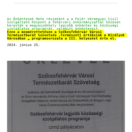
Az Önkéntesek Hete részeként a a Fejér Vármegyei Civil 
Szolgáltató Központ a fehérvári önkormányzattal közösen 
keresték a megyeszékhely legjobb önkéntes és közösségi 
szolgálatos programját, valamint önkénteseit.
Ezen a megmérettetésen a Székesfehérvár Városi 
Természetbarát Szövetség „Természeti értékeink a Királyok 
Városában „ programsorozata a III. helyezést érte el.
2024. június 25.