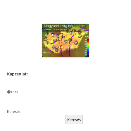
Kapcsolat:
Facebook
Mail
Mail
Keresés
Keresés