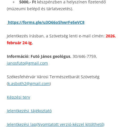
+
5000,- Ft
készpénzben a helyszínen fizetendő
(múzeumi belépő és tárlatvezetés).
https://forms.gle/u3Q66oShwrFe5eVC8
Jelentkezés írásban, a Szövetség lenti e-mail címén:
2026.
február 24-ig
.
Információ: Futó János geológus
, 30/446-7759,
janosfuto@gmail.com
Székesfehérvár Városi Természetbarát Szövetség
(
k.asboth2@gmail.com
)
Képzési terv
Jelentkezési_tájékoztató
Jelentkezési lap(Nyomtatott verzió-kézzel kitölthető)