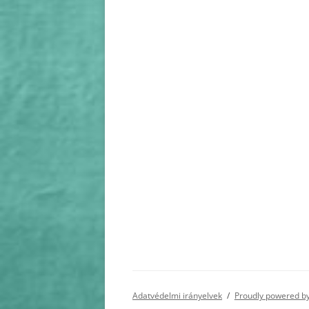
Adatvédelmi irányelvek
Proudly powered b