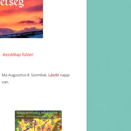
KORÁBBI HAVI PROGRAM
TERVEZETEK(2025-2016)
KORÁBBI PROGRAMOK-
BEJEGYZÉSEK
ülön!
Ma Augusztus 8. Szombat,
László
napja
van.