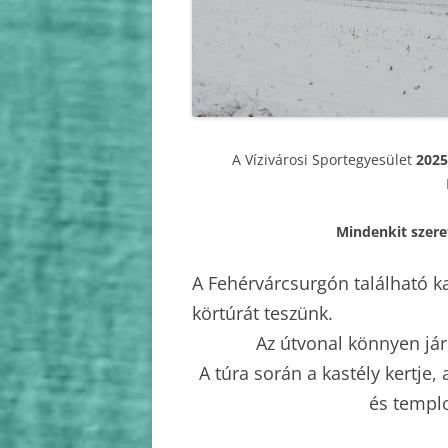
2010
2009
A Vízivárosi Sportegyesület
2025
Mindenkit szere
A Fehérvárcsurgón található kas
körtúrát teszünk.
Az útvonal könnyen jár
A túra során a kastély kertje,
és templ