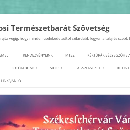
osi Természetbarát Szövetség
ajta végig, hogy minden cselekedetedtől szilárdabb legyen a talaj és szebb 
IEMELT
RENDEZVÉNYEINK
MTSZ
KÉKTÚRÁK BÉLYEGZŐHEL
EURÓPAI MOBILITÁSI HÉT
TERMÉSZETI ÉRTÉKEK A KIRÁL
FOTÓALBUMOK
VIDEÓK
TAGSZERVEZETEK
KITÜNT
VÁROSÁBAN 2022.09.20.
GEOTÚRA
KÉPZÉSEK
2026
ALBA REGIA SC TERMÉSZETJÁRÓ
LINKAJÁNLÓ
„ZÖLD FEHÉRVÁR”
SZAKOSZTÁLY
VÁROSI TERMÉSZETBARÁT
2025
PROGRAMSOROZAT
TALÁLKOZÓ
ARANY JÁNOS ODK
2023
2024
GYÖNGYVIRÁG TE
2022
2023
TELEKI TTE– TETETE
2021
2022