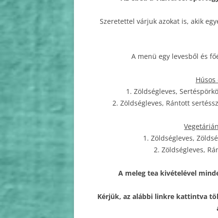
Szeretettel várjuk azokat is, akik 
A menü egy levesből és főét
Húsos 
1. Zöldségleves, Sertéspörkö
2. Zöldségleves, Rántott sertéssz
Vegetáriá
1. Zöldségleves, Zöldsé
2. Zöldségleves, Ránt
A meleg tea kivételével minden
Kérjük, az alábbi linkre kattintva tö