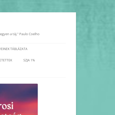
legyen a táj." Paulo Coelho
YEINEK TÁBLÁZATA
YOK
ETETTEK
SZJA 1%
KORÁBBI PROGRAMOK-
BEJEGYZÉSEK
KORÁBBI HAVI PROGRAM
TERVEZETEK(2025-2017)