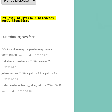
Itt csak az utolsó 4 bejegyzés 
kerül kiemelésre
LEGUTÓBBI BEJEGYZÉSEK
IVV Csákberény teljesítménytúra –
2026.08.08. szombat
2026.08.01.
Palotavárosi-tavak 2026. június 24.
2026.07.01.
Jelzésfestés 2026 – július 11. – július 17.
2026.06.18.
Balaton-felvidéki gyalogostúra 2026.07.04.
szombat
2026.06.18.