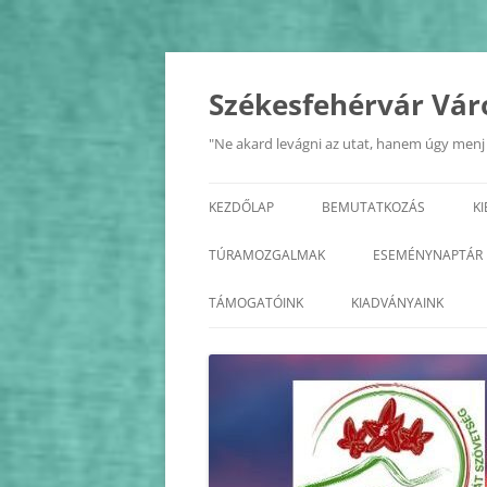
Kilépés
a
tartalomba
Székesfehérvár Vár
"Ne akard levágni az utat, hanem úgy menj r
KEZDŐLAP
BEMUTATKOZÁS
K
A SZÖVETSÉG
TÚRAMOZGALMAK
ESEMÉNYNAPTÁR
ALAPSZABÁLY
BALATON KÖRTÚRA
2026
TÁMOGATÓINK
KIADVÁNYAINK
TISZTSÉGVISELŐK
ÉDK
2025
KÖZHASZNÚSÁGI JELENTÉS
FEJÉR MEGYE KASTÉLYAI
2024
FEJÉR MEGYE KERÉKPÁROS
2023
KÖRTÚRA
2022