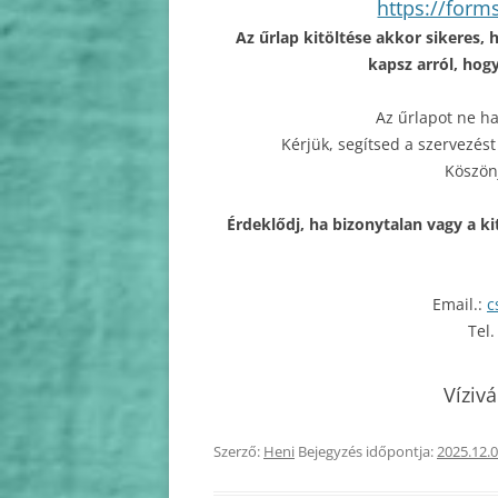
https://forms
Az űrlap kitöltése akkor sikeres, 
kapsz arról, hogy
Az űrlapot ne ha
Kérjük, segítsed a szervezést
Köszön
Érdeklődj, ha bizonytalan vagy a ki
Email.:
c
Tel
Víziv
Szerző:
Heni
Bejegyzés időpontja:
2025.12.0