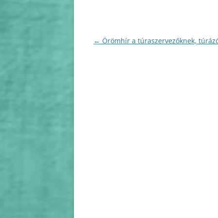
Bejegyzés
←
Örömhír a túraszervezőknek, túráz
navigáció