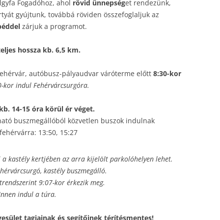
lgyfa Fogadóhoz, ahol
rövid ünnepség
et rendezünk,
tyát gyújtunk, továbbá röviden összefoglaljuk az
béddel
zárjuk a programot.
teljes hossza kb. 6,5 km.
ehérvár, autóbusz-pályaudvar váróterme előtt
8:30-kor
0-kor indul Fehérvárcsurgóra.
b. 14-15 óra körül ér véget.
lható buszmegállóból közvetlen buszok indulnak
fehérvárra: 13:50, 15:27
 kastély kertjében az arra kijelölt parkolóhelyen lehet.
ehérvárcsurgó, kastély buszmegálló.
trendszerint 9:07-kor érkezik meg.
Innen indul a túra.
yesület tagjainak és segítőinek térítésmentes!