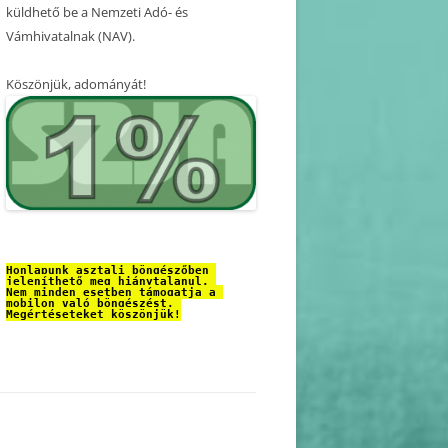
küldhető be a Nemzeti Adó- és
Vámhivatalnak (NAV).
Köszönjük, adományát!
Honlapunk asztali böngészőben 
jeleníthető meg hiánytalanul. 
Nem minden esetben támogatja a 
mobilon való böngészést. 
Megértéseteket köszönjük!