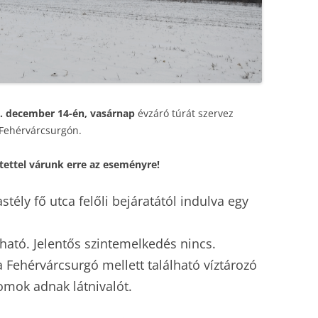
2009
2010
2008
2009
2007
2008
2006
. december 14-én, vasárnap
évzáró túrát szervez
2007
Fehérvárcsurgón.
2005
2006
tettel várunk erre az eseményre!
2004
2005
tély fő utca felőli bejáratától indulva egy
2003
2004
ható. Jelentős szintemelkedés nincs.
 a Fehérvárcsurgó mellett található víztározó
omok adnak látnivalót.