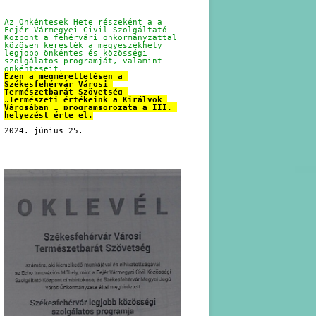
Az Önkéntesek Hete részeként a a 
Fejér Vármegyei Civil Szolgáltató 
Központ a fehérvári önkormányzattal 
közösen keresték a megyeszékhely 
legjobb önkéntes és közösségi 
szolgálatos programját, valamint 
önkénteseit.
Ezen a megmérettetésen a 
Székesfehérvár Városi 
Természetbarát Szövetség 
„Természeti értékeink a Királyok 
Városában „ programsorozata a III. 
helyezést érte el.
2024. június 25.