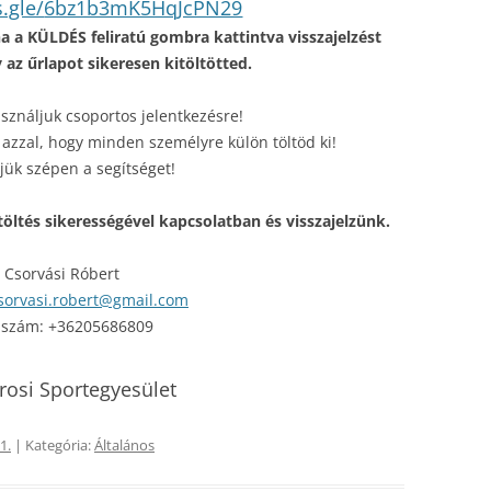
.gle/
6bz1b3mK5HqJcPN29
ha a KÜLDÉS feliratú gombra kattintva visszajelzést
 az űrlapot sikeresen kitöltötted.
sználjuk csoportos jelentkezésre!
 azzal, hogy minden személyre külön töltöd ki!
jük szépen a segítséget!
töltés sikerességével kapcsolatban és visszajelzünk.
Csorvási Róbert
sorvasi.robert@gmail.com
. szám: +36205686809
árosi Sportegyesület
1.
| Kategória:
Általános