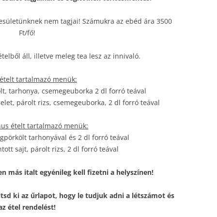
egyesületünknek nem tagjai! Számukra az ebéd ára 3500
Ft/fő!
elből áll, illetve meleg tea lesz az innivaló.
ételt tartalmazó menük:
lt, tarhonya, csemegeuborka 2 dl forró teával
elet, párolt rizs, csemegeuborka, 2 dl forró teával
nus ételt tartalmazó menük:
gpörkölt tarhonyával és 2 dl forró teával
ott sajt, párolt rizs, 2 dl forró teával
 más italt egyénileg kell fizetni a helyszínen!
ltsd ki az űrlapot, hogy le tudjuk adni a létszámot és
az étel rendelést!