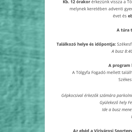
Kb. 12 órakor
érkezünk vissza a Tö
melynek keretében adventi gyer
évet
és
e
A túra 
Találkozó helye és időpontja:
Székesf
A busz 8:4
A program k
A Tölgyfa Fogadó mellett talá
Székes
Gépkocsival érkezők számára parkolni a
Gyülekező hely F
Ide a busz mene
Az ebéd a Vízivárosi Sporteg