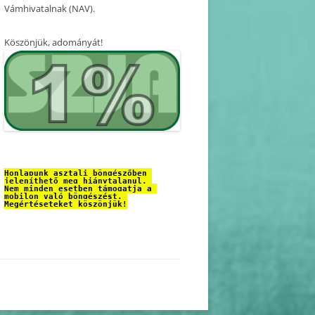
Vámhivatalnak (NAV).
Köszönjük, adományát!
Honlapunk asztali böngészőben 
jeleníthető meg hiánytalanul. 
Nem minden esetben támogatja a 
mobilon való böngészést. 
Megértéseteket köszönjük!