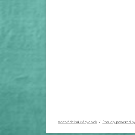
Adatvédelmi irányelvek
Proudly powered b