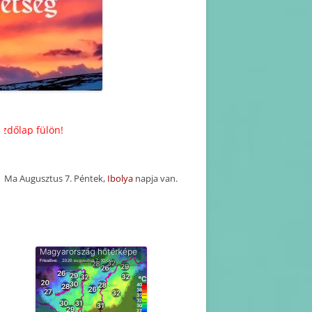
KORÁBBI HAVI PROGRAM
TERVEZETEK(2025-2016)
KORÁBBI PROGRAMOK-
BEJEGYZÉSEK
ön!
Ma Augusztus 7. Péntek,
Ibolya
napja van.