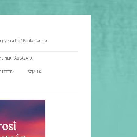
legyen a táj." Paulo Coelho
YEINEK TÁBLÁZATA
YOK
ETETTEK
SZJA 1%
KORÁBBI PROGRAMOK-
BEJEGYZÉSEK
KORÁBBI HAVI PROGRAM
TERVEZETEK(2025-2017)