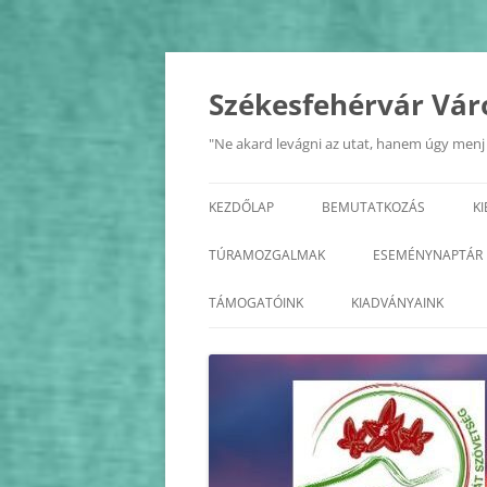
Kilépés
a
tartalomba
Székesfehérvár Vár
"Ne akard levágni az utat, hanem úgy menj r
KEZDŐLAP
BEMUTATKOZÁS
K
A SZÖVETSÉG
TÚRAMOZGALMAK
ESEMÉNYNAPTÁR
ALAPSZABÁLY
BALATON KÖRTÚRA
2026
TÁMOGATÓINK
KIADVÁNYAINK
TISZTSÉGVISELŐK
ÉDK
2025
KÖZHASZNÚSÁGI JELENTÉS
FEJÉR MEGYE KASTÉLYAI
2024
FEJÉR MEGYE KERÉKPÁROS
2023
KÖRTÚRA
2022