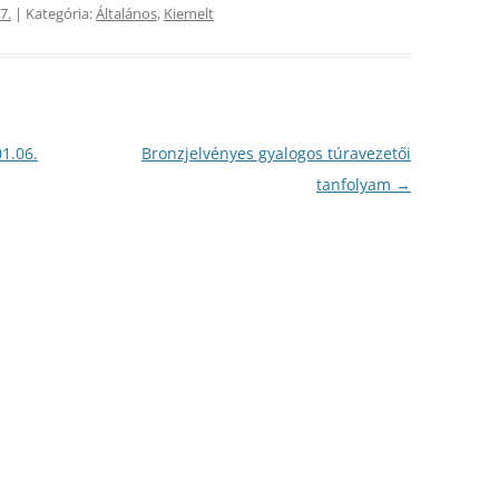
7.
| Kategória:
Általános
,
Kiemelt
2009
2010
2008
2009
2007
2008
1.06.
Bronzjelvényes gyalogos túravezetői
2006
2007
tanfolyam
→
2005
2006
2004
2005
2003
2004