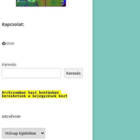
Kapcsolat:
Facebook
Mail
Mail
Keresés
Keresés
Archívumban havi bontásban 
kereshetünk a bejegyzések közt
ARCHÍVUM
Archívum