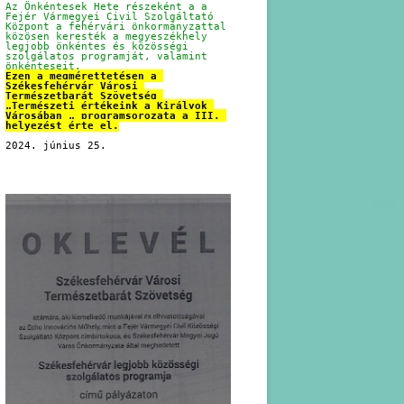
Az Önkéntesek Hete részeként a a 
Fejér Vármegyei Civil Szolgáltató 
Központ a fehérvári önkormányzattal 
közösen keresték a megyeszékhely 
legjobb önkéntes és közösségi 
szolgálatos programját, valamint 
önkénteseit.
Ezen a megmérettetésen a 
Székesfehérvár Városi 
Természetbarát Szövetség 
„Természeti értékeink a Királyok 
Városában „ programsorozata a III. 
helyezést érte el.
2024. június 25.