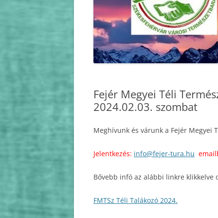
FEJÉR MEGYE TERMÉSZETJÁRÓJA
2021
FEJÉR MEGYE TELJESÍTMÉNY
2020
TÚRÁZÓJA
2019
FEJÉR MEGYE VÁRAI
2018
“GYALOGSZERREL,
Fejér Megyei Téli Termés
DRÓTSZAMÁRON FEJÉRBEN”
2017
2024.02.03. szombat
IVV
2016
Meghívunk és várunk a Fejér Megyei Té
KDP
2015
SZÉCHENYI ZSIGMOND
Jelentkezés:
info@fejer-tura.hu
email
2014
EMLÉKHELYEK FELKERESÉSE
Bővebb infó az alábbi linkre klikkelve 
2013
2012
FMTSz Téli Talákozó 2024.
2011