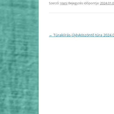
Szerző:
Heni
Bejegyzés időpontja:
2024.01.0
2010
2009
Bejegyzés
←
Túrakiírás-Újévköszöntő túra 2024.0
navigáció