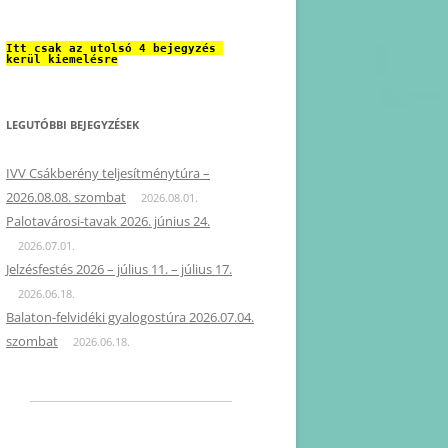
Itt csak az utolsó 4 bejegyzés 
kerül kiemelésre
LEGUTÓBBI BEJEGYZÉSEK
IVV Csákberény teljesítménytúra –
2026.08.08. szombat
2026.08.01.
Palotavárosi-tavak 2026. június 24.
2026.07.01.
Jelzésfestés 2026 – július 11. – július 17.
2026.06.18.
Balaton-felvidéki gyalogostúra 2026.07.04.
szombat
2026.06.18.