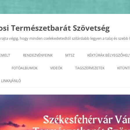
osi Természetbarát Szövetség
ajta végig, hogy minden cselekedetedtől szilárdabb legyen a talaj és szebb 
IEMELT
RENDEZVÉNYEINK
MTSZ
KÉKTÚRÁK BÉLYEGZŐHEL
EURÓPAI MOBILITÁSI HÉT
TERMÉSZETI ÉRTÉKEK A KIRÁL
FOTÓALBUMOK
VIDEÓK
TAGSZERVEZETEK
KITÜNT
VÁROSÁBAN 2022.09.20.
GEOTÚRA
KÉPZÉSEK
2026
ALBA REGIA SC TERMÉSZETJÁRÓ
LINKAJÁNLÓ
„ZÖLD FEHÉRVÁR”
SZAKOSZTÁLY
VÁROSI TERMÉSZETBARÁT
2025
PROGRAMSOROZAT
TALÁLKOZÓ
ARANY JÁNOS ODK
2023
2024
GYÖNGYVIRÁG TE
2022
2023
TELEKI TTE– TETETE
2021
2022