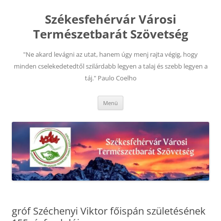
Kilépés
a
Székesfehérvár Városi
tartalomba
Természetbarát Szövetség
"Ne akard levágni az utat, hanem úgy menj rajta végig, hogy
minden cselekedetedtől szilárdabb legyen a talaj és szebb legyen a
táj." Paulo Coelho
Menü
gróf Széchenyi Viktor főispán születésének