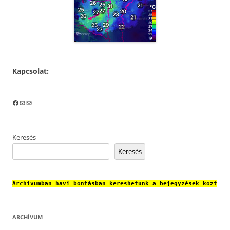
Kapcsolat:
Facebook
Mail
Mail
Keresés
Keresés
Archívumban havi bontásban kereshetünk a bejegyzések közt
ARCHÍVUM