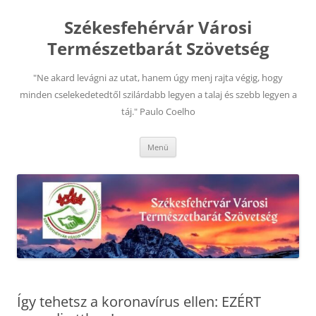
Kilépés
a
Székesfehérvár Városi
tartalomba
Természetbarát Szövetség
"Ne akard levágni az utat, hanem úgy menj rajta végig, hogy
minden cselekedetedtől szilárdabb legyen a talaj és szebb legyen a
táj." Paulo Coelho
Menü
Így tehetsz a koronavírus ellen: EZÉRT