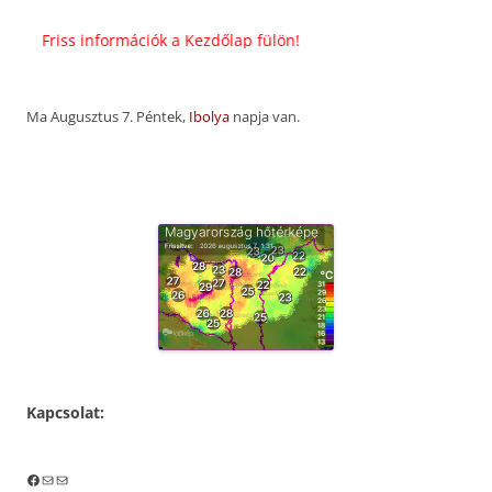
Friss információk a Kezdőlap fülön!
Ma Augusztus 7. Péntek,
Ibolya
napja van.
Kapcsolat:
Facebook
Mail
Mail