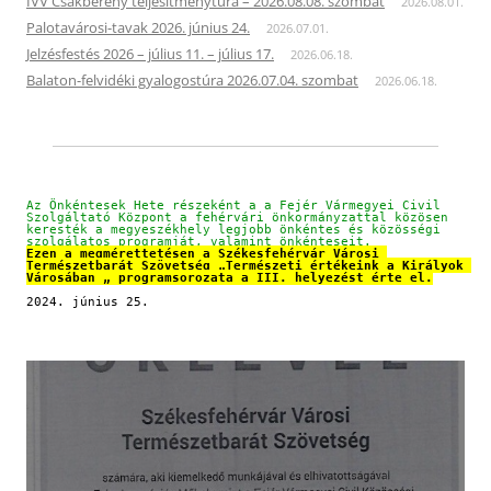
IVV Csákberény teljesítménytúra – 2026.08.08. szombat
2026.08.01.
Palotavárosi-tavak 2026. június 24.
2026.07.01.
Jelzésfestés 2026 – július 11. – július 17.
2026.06.18.
Balaton-felvidéki gyalogostúra 2026.07.04. szombat
2026.06.18.
Az Önkéntesek Hete részeként a a Fejér Vármegyei Civil 
Szolgáltató Központ a fehérvári önkormányzattal közösen 
keresték a megyeszékhely legjobb önkéntes és közösségi 
szolgálatos programját, valamint önkénteseit.
Ezen a megmérettetésen a Székesfehérvár Városi 
Természetbarát Szövetség „Természeti értékeink a Királyok 
Városában „ programsorozata a III. helyezést érte el.
2024. június 25.