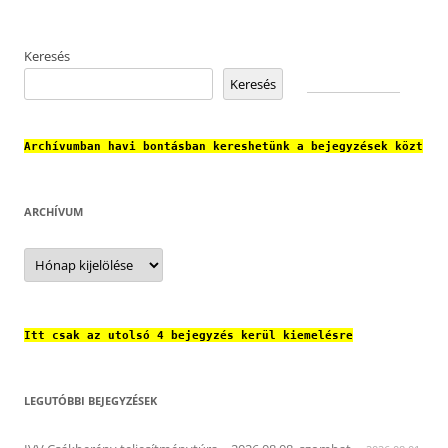
Keresés
Keresés
Archívumban havi bontásban kereshetünk a bejegyzések közt
ARCHÍVUM
Archívum
Itt csak az utolsó 4 bejegyzés kerül kiemelésre
LEGUTÓBBI BEJEGYZÉSEK