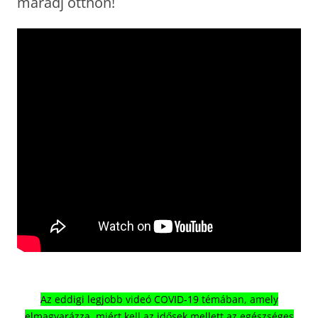
maradj otthon!
Az eddigi legjobb videó COVID-19 témában, amely
elmagyarázza, miért kell az idősek mellett az egészséges