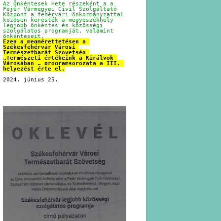
Az Önkéntesek Hete részeként a a 
Fejér Vármegyei Civil Szolgáltató 
Központ a fehérvári önkormányzattal 
közösen keresték a megyeszékhely 
legjobb önkéntes és közösségi 
szolgálatos programját, valamint 
önkénteseit.
Ezen a megmérettetésen a 
Székesfehérvár Városi 
Természetbarát Szövetség 
„Természeti értékeink a Királyok 
Városában „ programsorozata a III. 
helyezést érte el.
2024. június 25.