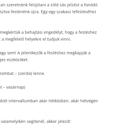
n szeretnénk felújítani a zöld sáv jelzést a fonódó
losztva festenénk újra. Egy-egy szakasz lefestéséhez
a megkértük a behajtási engedélyt, hogy a festéshez
a megfelelő helyekre el tudjuk vinni.
agy sem! A jelentkezők a festéshez megkapják a
éges eszközöket.
(szombat – szerda) lenne.
at – vasárnap)
adott intervallumban akár hétközben, akár hétvégén
valamelyikén segítenél, akkor jelezd!