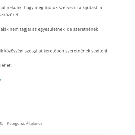
óljál nekünk, hogy meg tudjuk szervezni a kijutást, a
szközöket.
 akik nem tagjai az egyesületnek, de szeretnének
kik közösségi szolgálat keretében szeretnének segíteni.
lehet:
m
0.
| Kategória:
Általános