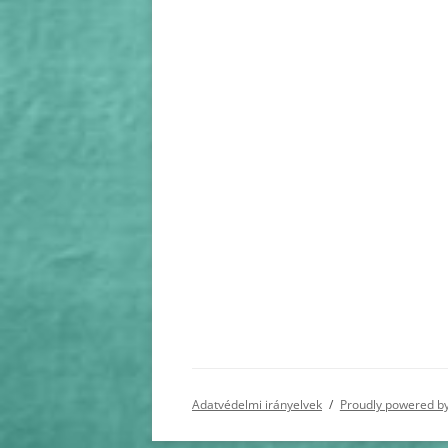
Adatvédelmi irányelvek
Proudly powered b