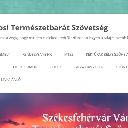
osi Természetbarát Szövetség
ajta végig, hogy minden cselekedetedtől szilárdabb legyen a talaj és szebb 
IEMELT
RENDEZVÉNYEINK
MTSZ
KÉKTÚRÁK BÉLYEGZŐHEL
EURÓPAI MOBILITÁSI HÉT
TERMÉSZETI ÉRTÉKEK A KIRÁL
FOTÓALBUMOK
VIDEÓK
TAGSZERVEZETEK
KITÜNT
VÁROSÁBAN 2022.09.20.
GEOTÚRA
KÉPZÉSEK
2026
ALBA REGIA SC TERMÉSZETJÁRÓ
LINKAJÁNLÓ
„ZÖLD FEHÉRVÁR”
SZAKOSZTÁLY
VÁROSI TERMÉSZETBARÁT
2025
PROGRAMSOROZAT
TALÁLKOZÓ
ARANY JÁNOS ODK
2023
2024
GYÖNGYVIRÁG TE
2022
2023
TELEKI TTE– TETETE
2021
2022