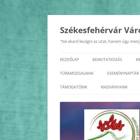
Kilépés
a
tartalomba
Székesfehérvár Vár
"Ne akard levágni az utat, hanem úgy menj r
KEZDŐLAP
BEMUTATKOZÁS
K
A SZÖVETSÉG
TÚRAMOZGALMAK
ESEMÉNYNAPTÁR
ALAPSZABÁLY
BALATON KÖRTÚRA
2026
TÁMOGATÓINK
KIADVÁNYAINK
TISZTSÉGVISELŐK
ÉDK
2025
KÖZHASZNÚSÁGI JELENTÉS
FEJÉR MEGYE KASTÉLYAI
2024
FEJÉR MEGYE KERÉKPÁROS
2023
KÖRTÚRA
2022