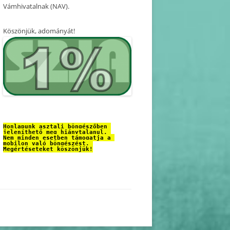
Vámhivatalnak (NAV).
Köszönjük, adományát!
Honlapunk asztali böngészőben 
jeleníthető meg hiánytalanul. 
Nem minden esetben támogatja a 
mobilon való böngészést. 
Megértéseteket köszönjük!