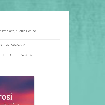
legyen a táj." Paulo Coelho
YEINEK TÁBLÁZATA
YOK
ETETTEK
SZJA 1%
KORÁBBI PROGRAMOK-
BEJEGYZÉSEK
KORÁBBI HAVI PROGRAM
TERVEZETEK(2025-2017)