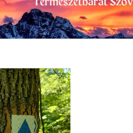
VÉRTES METEOR TSE
2020
2021
VIZIVÁROSI LSE
2019
2020
VÖRÖSMARTY MIHÁLY LSE
2018
2019
2017
2018
Friss információk a Kezdőlap fül
2016
2017
2015
2016
2014
2015
2013
2014
2012
2013
2011
2012
2010
2011