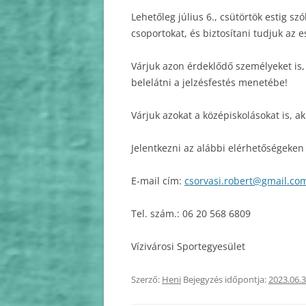
Lehetőleg július 6., csütörtök estig sz
csoportokat, és biztosítani tudjuk az e
Várjuk azon érdeklődő személyeket is,
belelátni a jelzésfestés menetébe!
Várjuk azokat a középiskolásokat is, a
Jelentkezni az alábbi elérhetőségeken 
E-mail cím:
csorvasi.robert@gmail.co
Tel. szám.: 06 20 568 6809
Vízivárosi Sportegyesület
Szerző:
Heni
Bejegyzés időpontja:
2023.06.3