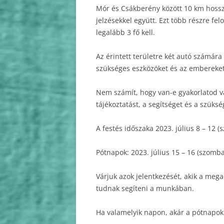
Mór és Csákberény között 10 km hossza
jelzésekkel együtt. Ezt több részre fe
legalább 3 fő kell.
Az érintett területre két autó számár
szükséges eszközöket és az embereket 
Nem számít, hogy van-e gyakorlatod v
tájékoztatást, a segítséget és a szüks
A festés időszaka 2023. július 8 – 12 
Pótnapok: 2023. július 15 – 16 (szomb
Várjuk azok jelentkezését, akik a meg
tudnak segíteni a munkában.
Ha valamelyik napon, akár a pótnapok 