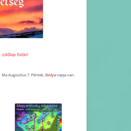
KORÁBBI HAVI PROGRAM
TERVEZETEK(2025-2016)
KORÁBBI PROGRAMOK-
BEJEGYZÉSEK
ön!
Ma Augusztus 7. Péntek,
Ibolya
napja van.