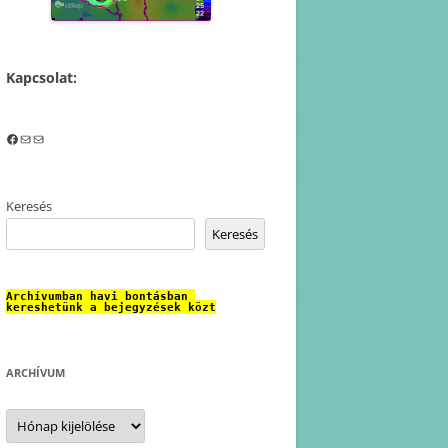
Kapcsolat:
Facebook
Mail
Mail
Keresés
Keresés
Archívumban havi bontásban 
kereshetünk a bejegyzések közt
ARCHÍVUM
Archívum