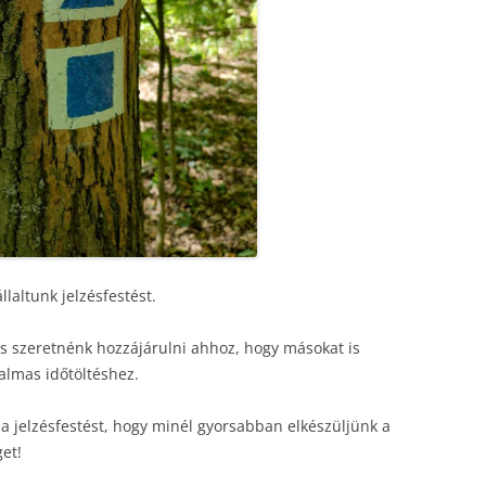
2009
2010
2008
2009
2007
2008
2006
2007
2005
2006
2004
2005
laltunk jelzésfestést.
2003
2004
 is szeretnénk hozzájárulni ahhoz, hogy másokat is
almas időtöltéshez.
 jelzésfestést, hogy minél gyorsabban elkészüljünk a
get!