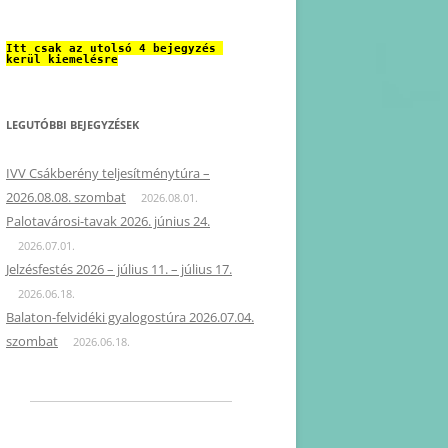
Itt csak az utolsó 4 bejegyzés 
kerül kiemelésre
LEGUTÓBBI BEJEGYZÉSEK
IVV Csákberény teljesítménytúra –
2026.08.08. szombat
2026.08.01.
Palotavárosi-tavak 2026. június 24.
2026.07.01.
Jelzésfestés 2026 – július 11. – július 17.
2026.06.18.
Balaton-felvidéki gyalogostúra 2026.07.04.
szombat
2026.06.18.