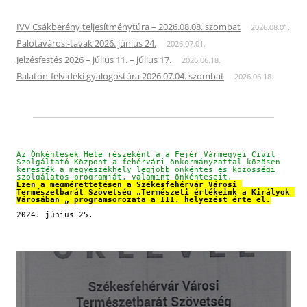
IVV Csákberény teljesítménytúra – 2026.08.08. szombat
2026.08.01.
Palotavárosi-tavak 2026. június 24.
2026.07.01.
Jelzésfestés 2026 – július 11. – július 17.
2026.06.18.
Balaton-felvidéki gyalogostúra 2026.07.04. szombat
2026.06.18.
Az Önkéntesek Hete részeként a a Fejér Vármegyei Civil 
Szolgáltató Központ a fehérvári önkormányzattal közösen 
keresték a megyeszékhely legjobb önkéntes és közösségi 
szolgálatos programját, valamint önkénteseit.
Ezen a megmérettetésen a Székesfehérvár Városi 
Természetbarát Szövetség „Természeti értékeink a Királyok 
Városában „ programsorozata a III. helyezést érte el.
2024. június 25.