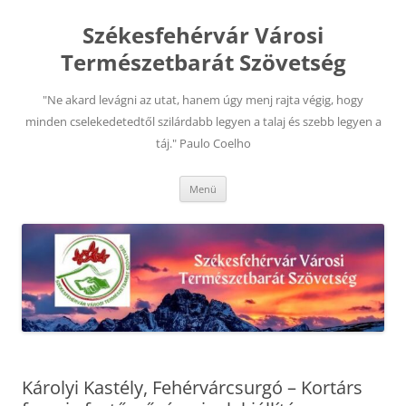
Kilépés
a
Székesfehérvár Városi
tartalomba
Természetbarát Szövetség
"Ne akard levágni az utat, hanem úgy menj rajta végig, hogy
minden cselekedetedtől szilárdabb legyen a talaj és szebb legyen a
táj." Paulo Coelho
Menü
Károlyi Kastély, Fehérvárcsurgó – Kortárs