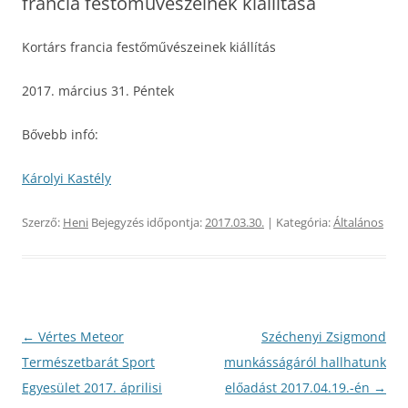
francia festőművészeinek kiállítása
Kortárs francia festőművészeinek kiállítás
2017. március 31. Péntek
Bővebb infó:
Károlyi Kastély
Szerző:
Heni
Bejegyzés időpontja:
2017.03.30.
| Kategória:
Általános
Bejegyzés
←
Vértes Meteor
Széchenyi Zsigmond
navigáció
Természetbarát Sport
munkásságáról hallhatunk
Egyesület 2017. áprilisi
előadást 2017.04.19.-én
→