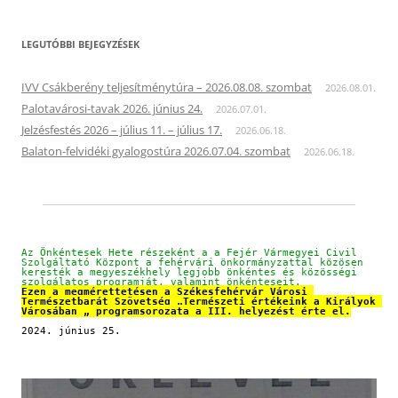
LEGUTÓBBI BEJEGYZÉSEK
IVV Csákberény teljesítménytúra – 2026.08.08. szombat
2026.08.01.
Palotavárosi-tavak 2026. június 24.
2026.07.01.
Jelzésfestés 2026 – július 11. – július 17.
2026.06.18.
Balaton-felvidéki gyalogostúra 2026.07.04. szombat
2026.06.18.
Az Önkéntesek Hete részeként a a Fejér Vármegyei Civil 
Szolgáltató Központ a fehérvári önkormányzattal közösen 
keresték a megyeszékhely legjobb önkéntes és közösségi 
szolgálatos programját, valamint önkénteseit.
Ezen a megmérettetésen a Székesfehérvár Városi 
Természetbarát Szövetség „Természeti értékeink a Királyok 
Városában „ programsorozata a III. helyezést érte el.
2024. június 25.