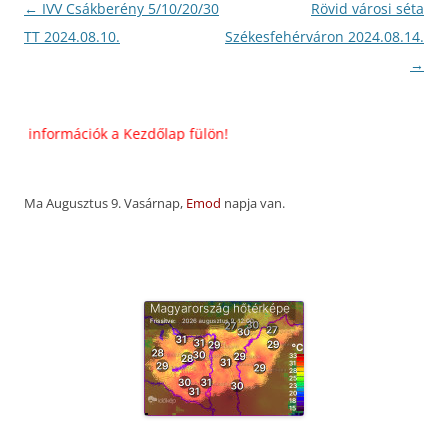
Bejegyzés
←
IVV Csákberény 5/10/20/30
Rövid városi séta
navigáció
TT 2024.08.10.
Székesfehérváron 2024.08.14.
→
információk a Kezdőlap fülön!
Ma Augusztus 9. Vasárnap,
Emod
napja van.