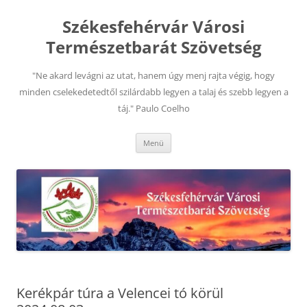
Kilépés
a
Székesfehérvár Városi
tartalomba
Természetbarát Szövetség
"Ne akard levágni az utat, hanem úgy menj rajta végig, hogy
minden cselekedetedtől szilárdabb legyen a talaj és szebb legyen a
táj." Paulo Coelho
Menü
Kerékpár túra a Velencei tó körül