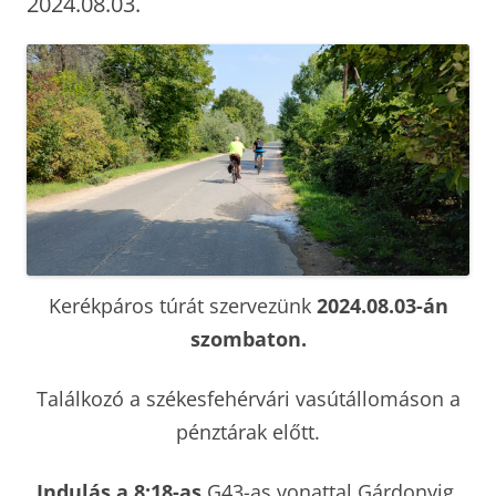
2024.08.03.
Kerékpáros túrát szervezünk
2024.08.03-án
szombaton.
Találkozó a székesfehérvári vasútállomáson a
pénztárak előtt.
Indulás a 8:18-as
G43-as vonattal Gárdonyig.