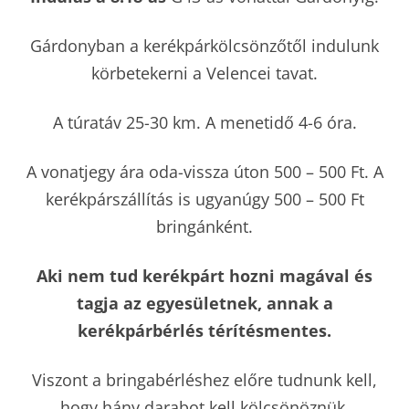
Gárdonyban a kerékpárkölcsönzőtől indulunk
körbetekerni a Velencei tavat.
A túratáv 25-30 km. A menetidő 4-6 óra.
A vonatjegy ára oda-vissza úton 500 – 500 Ft. A
kerékpárszállítás is ugyanúgy 500 – 500 Ft
bringánként.
Aki nem tud kerékpárt hozni magával és
tagja az egyesületnek, annak a
kerékpárbérlés térítésmentes.
Viszont a bringabérléshez előre tudnunk kell,
hogy hány darabot kell kölcsönöznük.