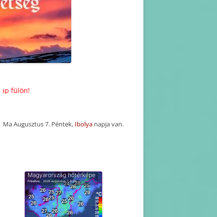
KORÁBBI HAVI PROGRAM
TERVEZETEK(2025-2016)
KORÁBBI PROGRAMOK-
BEJEGYZÉSEK
Friss információk a Kezdőlap fülön
Ma Augusztus 7. Péntek,
Ibolya
napja van.