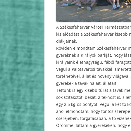
2010
2009
A Székesfehérvár Városi Természetbar
kis előadást a Székesfehérvár kisebb m
diákjainak.
Röviden elmondtam Székesfehérvár mi
gyereknek a Királyok parkját, hogy lá
királyaink életnagyságú, fából faragot
Végül a Palotavárosi tavakkal ismerte
történetével, állat és növény világáv
gyerekek a tavak halait, állatait.
Tettünk is egy kisebb túrát a tavak me
sok szitakötőt, békát, 2 teknőst is, s
egy 2.5 kg-os pontyot. Végül a két tó kö
ahol elmondtam, hogy fontos szerepe v
cseréjében, forgatásában, a tó vizének
Örömmel láttam a gyerekeken, hogy élv