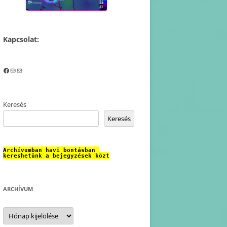
Kapcsolat:
Facebook
Mail
Mail
Keresés
Keresés
Archívumban havi bontásban 
kereshetünk a bejegyzések közt
ARCHÍVUM
Archívum