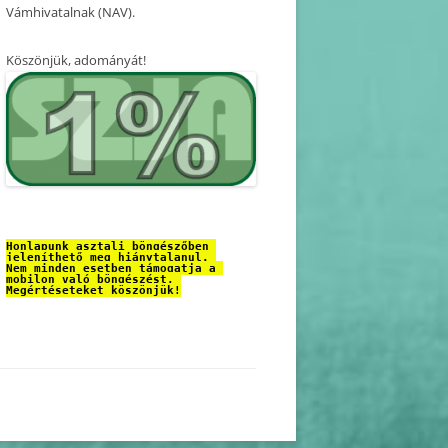
Vámhivatalnak (NAV).
Köszönjük, adományát!
Honlapunk asztali böngészőben 
jeleníthető meg hiánytalanul. 
Nem minden esetben támogatja a 
mobilon való böngészést. 
Megértéseteket köszönjük!