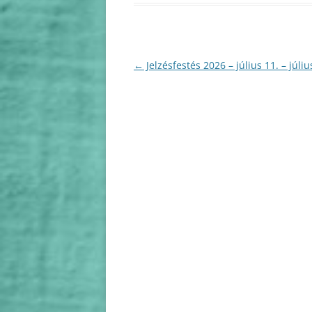
Bejegyzés
←
Jelzésfestés 2026 – július 11. – júliu
navigáció