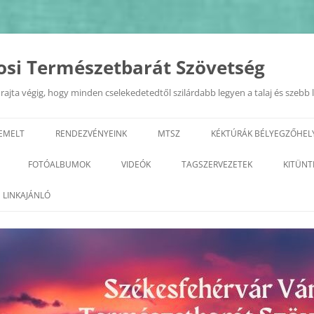
osi Természetbarát Szövetség
ajta végig, hogy minden cselekedetedtől szilárdabb legyen a talaj és szebb 
IEMELT
RENDEZVÉNYEINK
MTSZ
KÉKTÚRÁK BÉLYEGZŐHEL
EURÓPAI MOBILITÁSI HÉT
TERMÉSZETI ÉRTÉKEK A KIRÁL
FOTÓALBUMOK
VIDEÓK
TAGSZERVEZETEK
KITÜNT
VÁROSÁBAN 2022.09.20.
GEOTÚRA
KÉPZÉSEK
2026
ALBA REGIA SC TERMÉSZETJÁRÓ
LINKAJÁNLÓ
„ZÖLD FEHÉRVÁR”
SZAKOSZTÁLY
VÁROSI TERMÉSZETBARÁT
2025
PROGRAMSOROZAT
TALÁLKOZÓ
ARANY JÁNOS ODK
2023
2024
GYÖNGYVIRÁG TE
2022
2023
TELEKI TTE– TETETE
2021
2022