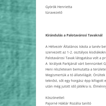
Györök Henrietta
túravezető
Kirándulás a Palotavárosi Tavaknál
A Hétvezér Általános Iskola a tanév b
szervezett az 1-2. osztályos kisdiákokn
Palotavárosi Tavak látogatása volt a 
A királyok Parkjánál várt bennünket G
Heni részletesen bemutatta a területe
Megismertük a tó állatvilágát. Örültek
teknőst, sőt egy horgász épp kifogott 
után még jutott idő játékra is. Élménn
Köszönettel:
Pajorné Háklár Rozália tanító