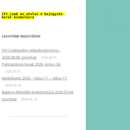
Itt csak az utolsó 4 bejegyzés 
kerül kiemelésre
LEGUTÓBBI BEJEGYZÉSEK
IVV Csákberény teljesítménytúra –
2026.08.08. szombat
2026.08.01.
Palotavárosi-tavak 2026. június 24.
2026.07.01.
Jelzésfestés 2026 – július 11. – július 17.
2026.06.18.
Balaton-felvidéki gyalogostúra 2026.07.04.
szombat
2026.06.18.