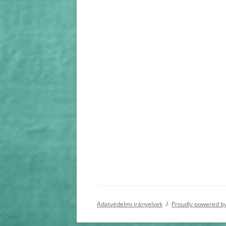
Adatvédelmi irányelvek
Proudly powered b