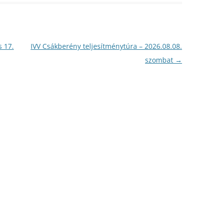
s 17.
IVV Csákberény teljesítménytúra – 2026.08.08.
szombat
→