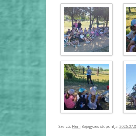
Szerző:
Heni
Bejegyzés időpontja:
2026.07.0