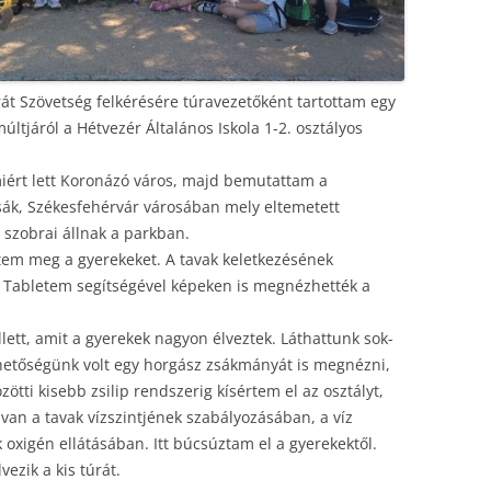
2009
2010
2008
2009
át Szövetség felkérésére túravezetőként tartottam egy
últjáról a Hétvezér Általános Iskola 1-2. osztályos
2007
2008
2006
2007
ért lett Koronázó város, majd bemutattam a
ssák, Székesfehérvár városában mely eltemetett
2005
2006
t szobrai állnak a parkban.
ttem meg a gyerekeket. A tavak keletkezésének
2004
2005
al. Tabletem segítségével képeken is megnézhették a
2003
2004
llett, amit a gyerekek nagyon élveztek. Láthattunk sok-
 lehetőségünk volt egy horgász zsákmányát is megnézni,
zötti kisebb zsilip rendszerig kísértem el az osztályt,
an a tavak vízszintjének szabályozásában, a víz
 oxigén ellátásában. Itt búcsúztam el a gyerekektől.
ezik a kis túrát.