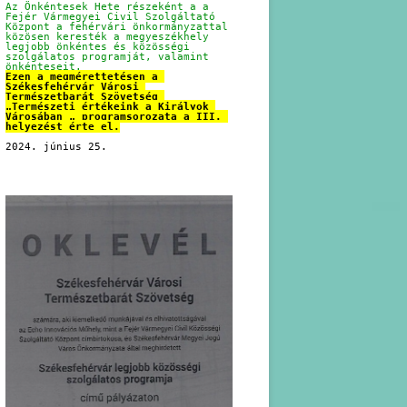
Az Önkéntesek Hete részeként a a 
Fejér Vármegyei Civil Szolgáltató 
Központ a fehérvári önkormányzattal 
közösen keresték a megyeszékhely 
legjobb önkéntes és közösségi 
szolgálatos programját, valamint 
önkénteseit.
Ezen a megmérettetésen a 
Székesfehérvár Városi 
Természetbarát Szövetség 
„Természeti értékeink a Királyok 
Városában „ programsorozata a III. 
helyezést érte el.
2024. június 25.