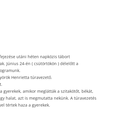
efejezése utáni héten napközis tábort
ak. Június 24-én ( csütörtökön ) délelőtt a
programunk.
yörök Henrietta túravezető.
t.
 a gyerekek, amikor meglátták a szitakötőt, békát,
egy halat, azt is megmutatta nekünk. A túravezetés
yel tértek haza a gyerekek.