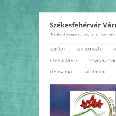
Kilépés
a
tartalomba
Székesfehérvár Vár
"Ne akard levágni az utat, hanem úgy menj r
KEZDŐLAP
BEMUTATKOZÁS
K
A SZÖVETSÉG
TÚRAMOZGALMAK
ESEMÉNYNAPTÁR
ALAPSZABÁLY
BALATON KÖRTÚRA
2026
TÁMOGATÓINK
KIADVÁNYAINK
TISZTSÉGVISELŐK
ÉDK
2025
KÖZHASZNÚSÁGI JELENTÉS
FEJÉR MEGYE KASTÉLYAI
2024
FEJÉR MEGYE KERÉKPÁROS
2023
KÖRTÚRA
2022