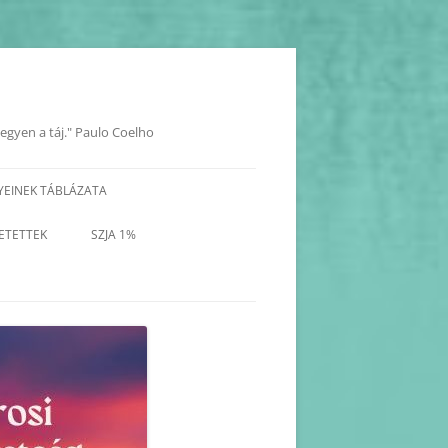
legyen a táj." Paulo Coelho
YEINEK TÁBLÁZATA
YOK
ETETTEK
SZJA 1%
KORÁBBI PROGRAMOK-
BEJEGYZÉSEK
KORÁBBI HAVI PROGRAM
TERVEZETEK(2025-2017)