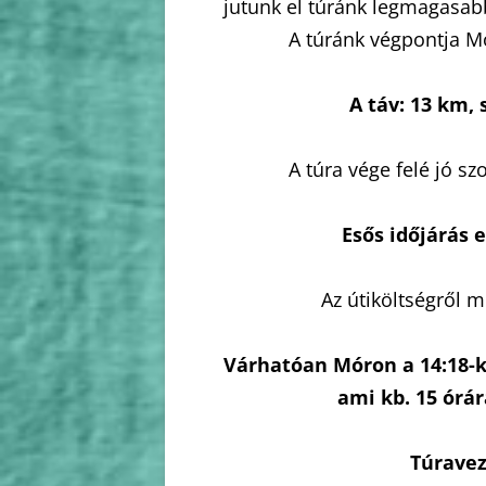
jutunk el túránk legmagasab
A túránk végpontja Mó
A táv: 13 km,
A túra vége felé jó sz
Esős időjárás 
Az útiköltségről 
Várhatóan Móron a 14:18-ko
ami kb. 15 órá
Túravez