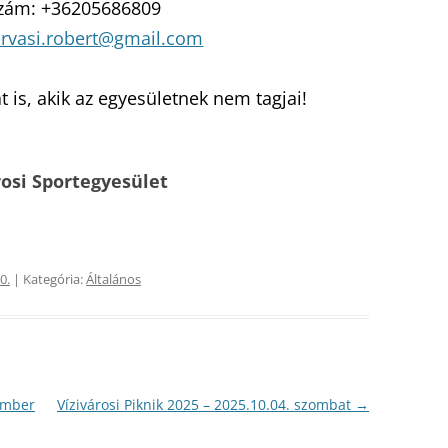
szám: +36205686809
orvasi.robert@gmail.com
t is, akik az egyesületnek nem tagjai!
rosi Sportegyesület
0.
| Kategória:
Általános
ember
Vízivárosi Piknik 2025 – 2025.10.04. szombat
→