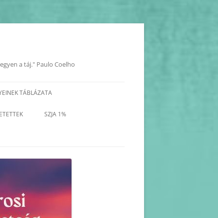
legyen a táj." Paulo Coelho
YEINEK TÁBLÁZATA
YOK
ETETTEK
SZJA 1%
KORÁBBI PROGRAMOK-
BEJEGYZÉSEK
KORÁBBI HAVI PROGRAM
TERVEZETEK(2025-2017)