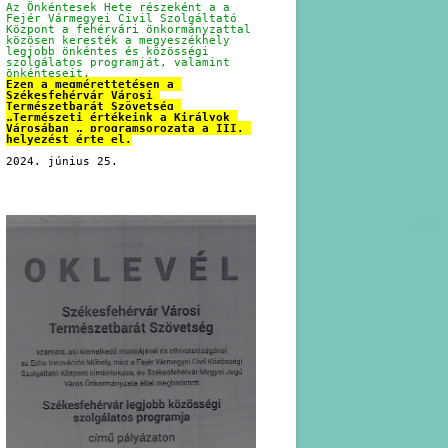
Az Önkéntesek Hete részeként a a 
Fejér Vármegyei Civil Szolgáltató 
Központ a fehérvári önkormányzattal 
közösen keresték a megyeszékhely 
legjobb önkéntes és közösségi 
szolgálatos programját, valamint 
önkénteseit.
Ezen a megmérettetésen a 
Székesfehérvár Városi 
Természetbarát Szövetség 
„Természeti értékeink a Királyok 
Városában „ programsorozata a III. 
helyezést érte el.
2024. június 25.