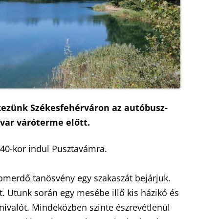
2009
2010
2008
2009
2007
2008
2006
2007
2005
2006
ekezünk Székesfehérváron az autóbusz-
2004
2005
var váróterme előtt.
2003
2004
40-kor indul Pusztavámra.
omerdő tanösvény egy szakaszát bejárjuk.
t. Utunk során egy mesébe illő kis házikó és
nivalót. Mindeközben szinte észrevétlenül