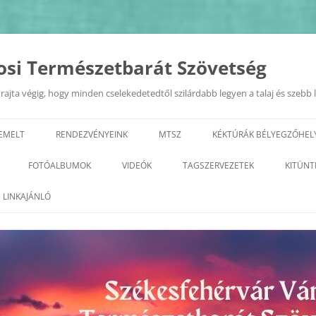
osi Természetbarát Szövetség
ajta végig, hogy minden cselekedetedtől szilárdabb legyen a talaj és szebb 
IEMELT
RENDEZVÉNYEINK
MTSZ
KÉKTÚRÁK BÉLYEGZŐHEL
EURÓPAI MOBILITÁSI HÉT
TERMÉSZETI ÉRTÉKEK A KIRÁL
FOTÓALBUMOK
VIDEÓK
TAGSZERVEZETEK
KITÜNT
VÁROSÁBAN 2022.09.20.
GEOTÚRA
KÉPZÉSEK
2026
ALBA REGIA SC TERMÉSZETJÁRÓ
LINKAJÁNLÓ
„ZÖLD FEHÉRVÁR”
SZAKOSZTÁLY
VÁROSI TERMÉSZETBARÁT
2025
PROGRAMSOROZAT
TALÁLKOZÓ
ARANY JÁNOS ODK
2023
2024
GYÖNGYVIRÁG TE
2022
2023
TELEKI TTE– TETETE
2021
2022