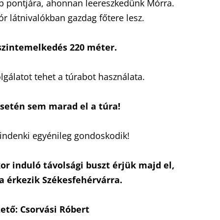
b pontjára, ahonnan leereszkedünk Mórra.
r látnivalókban gazdag főtere lesz.
 szintemelkedés 220 méter.
olgálatot tehet a túrabot használata.
esetén sem marad el a túra!
mindenki egyénileg gondoskodik!
r induló távolsági buszt érjük majd el,
ra érkezik Székesfehérvárra.
ető: Csorvási Róbert