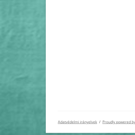
Adatvédelmi irányelvek
Proudly powered b