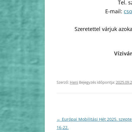
Tel. 
E-mail:
cs
Szeretettel várjuk azoka
Vízivá
Szerző:
Heni
Bejegyzés időpontja:
2025.09.2
Bejegyzés
←
Európai Mobilitási Hét 2025. szept
navigáció
16-22.