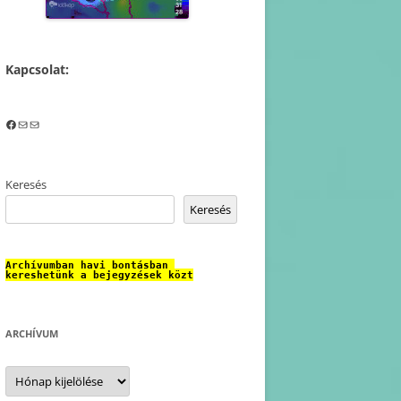
Kapcsolat:
Facebook
Mail
Mail
Keresés
Keresés
Archívumban havi bontásban 
kereshetünk a bejegyzések közt
ARCHÍVUM
Archívum