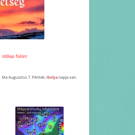
KORÁBBI HAVI PROGRAM
TERVEZETEK(2025-2016)
KORÁBBI PROGRAMOK-
BEJEGYZÉSEK
ülön!
Ma Augusztus 7. Péntek,
Ibolya
napja van.