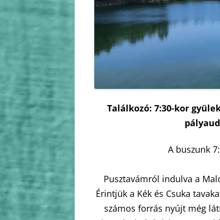
2010
2009
Találkozó: 7:30-kor gyül
pályaud
A buszunk 7:
Pusztavámról indulva a Mal
Érintjük a Kék és Csuka tavaka
számos forrás nyújt még lát