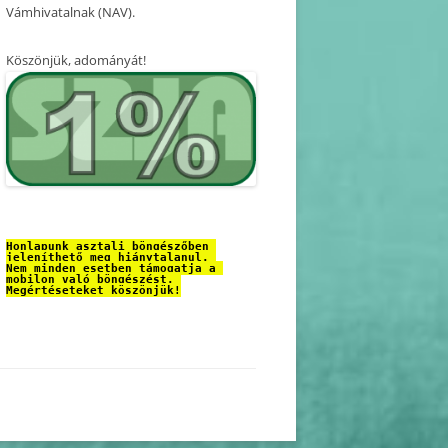
Vámhivatalnak (NAV).
Köszönjük, adományát!
Honlapunk asztali böngészőben 
jeleníthető meg hiánytalanul. 
Nem minden esetben támogatja a 
mobilon való böngészést. 
Megértéseteket köszönjük!