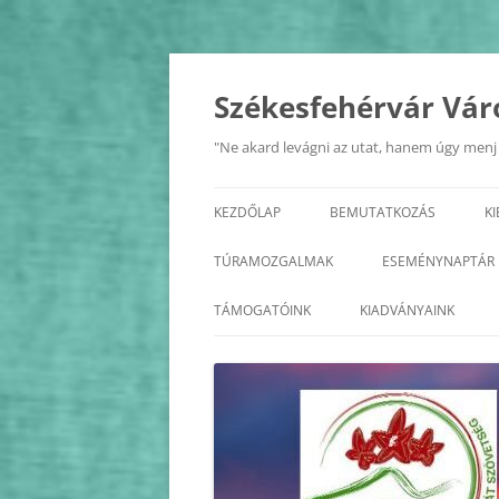
Kilépés
a
tartalomba
Székesfehérvár Vár
"Ne akard levágni az utat, hanem úgy menj r
KEZDŐLAP
BEMUTATKOZÁS
K
A SZÖVETSÉG
TÚRAMOZGALMAK
ESEMÉNYNAPTÁR
ALAPSZABÁLY
BALATON KÖRTÚRA
2026
TÁMOGATÓINK
KIADVÁNYAINK
TISZTSÉGVISELŐK
ÉDK
2025
KÖZHASZNÚSÁGI JELENTÉS
FEJÉR MEGYE KASTÉLYAI
2024
FEJÉR MEGYE KERÉKPÁROS
2023
KÖRTÚRA
2022