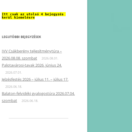
Itt csak az utolsó 4 bejegyzés 
kerül kiemelésre
LEGUTÓBBI BEJEGYZÉSEK
IVV Csákberény teljesítménytúra –
2026.08.08. szombat
2026.08.01.
Palotavárosi-tavak 2026. június 24.
2026.07.01.
Jelzésfestés 2026 – július 11. – július 17.
2026.06.18.
Balaton-felvidéki gyalogostúra 2026.07.04.
szombat
2026.06.18.