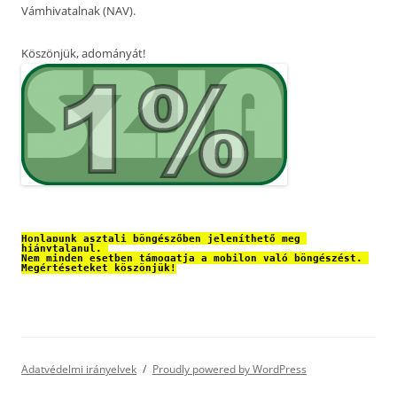
Vámhivatalnak (NAV).
Köszönjük, adományát!
Honlapunk asztali böngészőben jeleníthető meg 
hiánytalanul. 
Nem minden esetben támogatja a mobilon való böngészést. 
Megértéseteket köszönjük!
Adatvédelmi irányelvek
Proudly powered by WordPress