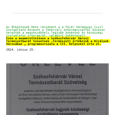
Az Önkéntesek Hete részeként a a Fejér Vármegyei Civil 
Szolgáltató Központ a fehérvári önkormányzattal közösen 
keresték a megyeszékhely legjobb önkéntes és közösségi 
szolgálatos programját, valamint önkénteseit.
Ezen a megmérettetésen a Székesfehérvár Városi 
Természetbarát Szövetség „Természeti értékeink a Királyok 
Városában „ programsorozata a III. helyezést érte el.
2024. június 25.