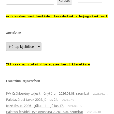
Keresés
Archívumban havi bontásban kereshetünk a bejegyzések közt
ARCHÍVUM
Archívum
Itt csak az utolsó 4 bejegyzés kerül kiemelésre
LEGUTÓBBI BEJEGYZÉSEK
IVV Csákberény teljesítménytúra – 2026.08.08. szombat
2026.08.01.
Palotavárosi-tavak 2026. június 24.
2026.07.01.
Jelzésfestés 2026 – július 11. – július 17.
2026.06.18.
Balaton-felvidéki gyalogostúra 2026.07.04. szombat
2026.06.18.