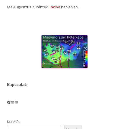
Ma Augusztus 7. Péntek,
Ibolya
napja van.
Kapcsolat:
Facebook
Mail
Mail
Keresés