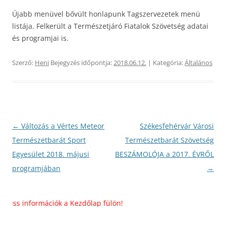
Újabb menüvel bővült honlapunk Tagszervezetek menü
listája. Felkerült a Természetjáró Fiatalok Szövetség adatai
és programjai is.
Szerző:
Heni
Bejegyzés időpontja:
2018.06.12.
| Kategória:
Általános
Bejegyzés
←
Változás a Vértes Meteor
Székesfehérvár Városi
navigáció
Természetbarát Sport
Természetbarát Szövetség
Egyesület 2018. májusi
BESZÁMOLÓJA a 2017. ÉVRŐL
programjában
→
riss információk a Kezdőlap fülön!