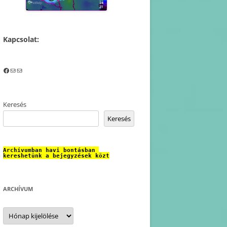
Kapcsolat:
Facebook
Mail
Mail
Keresés
Keresés
Archívumban havi bontásban 
kereshetünk a bejegyzések közt
ARCHÍVUM
Archívum