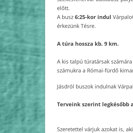
előtt.
A busz
6:25-kor indul
Várpalot
érkezünk Tésre.
A túra hossza kb. 9 km.
A kis talpú túratársak számára
számukra a Római-fürdő kimar
Jásdról buszok indulnak Várpal
Terveink szerint legkésőbb a
Szeretettel várjuk azokat is, a