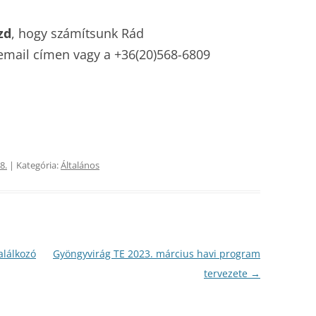
zd
, hogy számítsunk Rád
mail címen vagy a +36(20)568-6809
8.
| Kategória:
Általános
alálkozó
Gyöngyvirág TE 2023. március havi program
tervezete
→