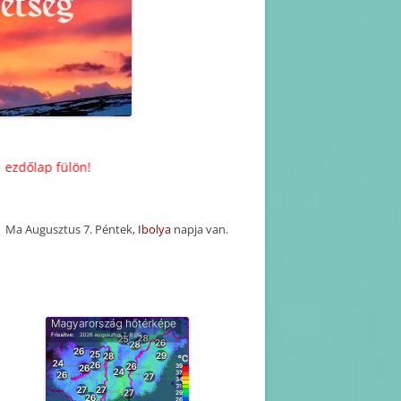
KORÁBBI HAVI PROGRAM
TERVEZETEK(2025-2016)
KORÁBBI PROGRAMOK-
BEJEGYZÉSEK
ülön!
Ma Augusztus 7. Péntek,
Ibolya
napja van.