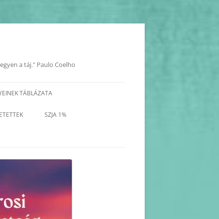
legyen a táj." Paulo Coelho
YEINEK TÁBLÁZATA
YOK
ETETTEK
SZJA 1%
KORÁBBI PROGRAMOK-
BEJEGYZÉSEK
KORÁBBI HAVI PROGRAM
TERVEZETEK(2025-2017)