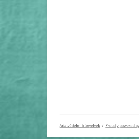
Adatvédelmi irányelvek
Proudly powered b