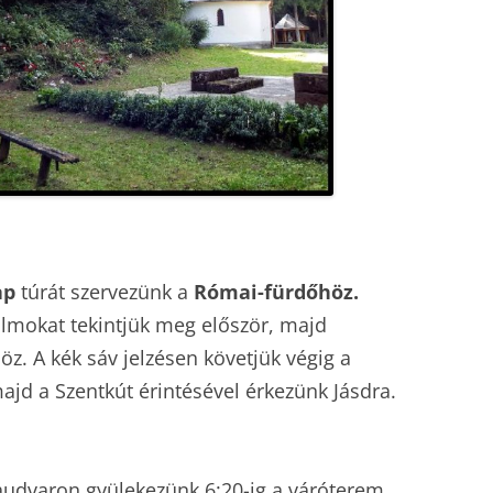
2009
2010
2008
2009
2007
2008
2006
2007
2005
2006
2004
2005
ap
túrát szervezünk a
Római-fürdőhöz.
2003
2004
almokat tekintjük meg először, majd
z. A kék sáv jelzésen követjük végig a
ajd a Szentkút érintésével érkezünk Jásdra.
audvaron gyülekezünk 6:20-ig a váróterem