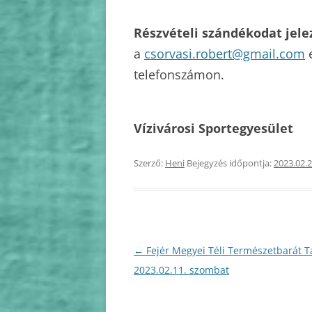
Részvételi szándékodat jele
a
csorvasi.robert@gmail.com
e
telefonszámon.
Vízivárosi Sportegyesület
Szerző:
Heni
Bejegyzés időpontja:
2023.02.2
Bejegyzés
←
Fejér Megyei Téli Természetbarát T
navigáció
2023.02.11. szombat