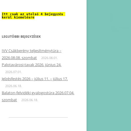
Itt csak az utolsó 4 bejegyzés 
kerül kiemelésre
LEGUTÓBBI BEJEGYZÉSEK
IVV Csákberény teljesítménytúra –
2026.08.08. szombat
2026.08.01.
Palotavárosi-tavak 2026. június 24.
2026.07.01.
Jelzésfestés 2026 – július 11. – július 17.
2026.06.18.
Balaton-felvidéki gyalogostúra 2026.07.04.
szombat
2026.06.18.