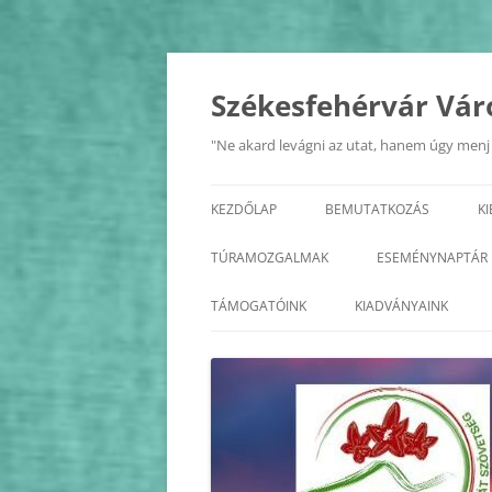
Kilépés
a
tartalomba
Székesfehérvár Vár
"Ne akard levágni az utat, hanem úgy menj r
KEZDŐLAP
BEMUTATKOZÁS
K
A SZÖVETSÉG
TÚRAMOZGALMAK
ESEMÉNYNAPTÁR
ALAPSZABÁLY
BALATON KÖRTÚRA
2026
TÁMOGATÓINK
KIADVÁNYAINK
TISZTSÉGVISELŐK
ÉDK
2025
KÖZHASZNÚSÁGI JELENTÉS
FEJÉR MEGYE KASTÉLYAI
2024
FEJÉR MEGYE KERÉKPÁROS
2023
KÖRTÚRA
2022