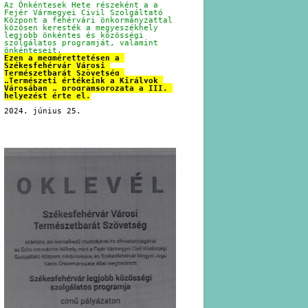
Az Önkéntesek Hete részeként a a 
Fejér Vármegyei Civil Szolgáltató 
Központ a fehérvári önkormányzattal 
közösen keresték a megyeszékhely 
legjobb önkéntes és közösségi 
szolgálatos programját, valamint 
önkénteseit.
Ezen a megmérettetésen a 
Székesfehérvár Városi 
Természetbarát Szövetség 
„Természeti értékeink a Királyok 
Városában „ programsorozata a III. 
helyezést érte el.
2024. június 25.