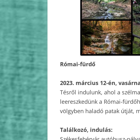
2010
2009
Római-fürdő
2023. március 12-én, vasárn
Tésről indulunk, ahol a szélm
leereszkedünk a Római-fürdőhö
völgyben haladó patak útját, m
Találkozó, indulás:
Székesfehérvár autóbusz-pály