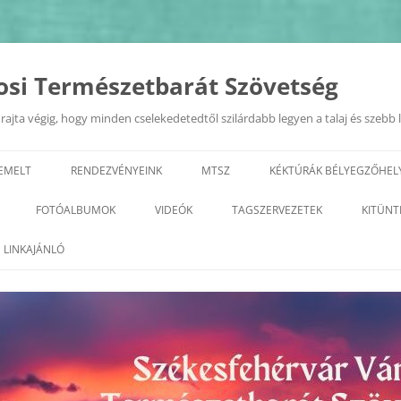
osi Természetbarát Szövetség
ajta végig, hogy minden cselekedetedtől szilárdabb legyen a talaj és szebb 
IEMELT
RENDEZVÉNYEINK
MTSZ
KÉKTÚRÁK BÉLYEGZŐHEL
EURÓPAI MOBILITÁSI HÉT
TERMÉSZETI ÉRTÉKEK A KIRÁL
FOTÓALBUMOK
VIDEÓK
TAGSZERVEZETEK
KITÜNT
VÁROSÁBAN 2022.09.20.
GEOTÚRA
KÉPZÉSEK
2026
ALBA REGIA SC TERMÉSZETJÁRÓ
LINKAJÁNLÓ
„ZÖLD FEHÉRVÁR”
SZAKOSZTÁLY
VÁROSI TERMÉSZETBARÁT
2025
PROGRAMSOROZAT
TALÁLKOZÓ
ARANY JÁNOS ODK
2023
2024
GYÖNGYVIRÁG TE
2022
2023
TELEKI TTE– TETETE
2021
2022