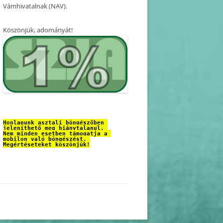
Vámhivatalnak (NAV).
Köszönjük, adományát!
Honlapunk asztali böngészőben 
jeleníthető meg hiánytalanul. 
Nem minden esetben támogatja a 
mobilon való böngészést. 
Megértéseteket köszönjük!