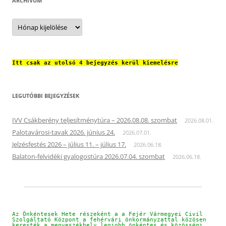
ARCHÍVUM
Archívum
Itt csak az utolsó 4 bejegyzés kerül kiemelésre
LEGUTÓBBI BEJEGYZÉSEK
IVV Csákberény teljesítménytúra – 2026.08.08. szombat
2026.08.01.
Palotavárosi-tavak 2026. június 24.
2026.07.01.
Jelzésfestés 2026 – július 11. – július 17.
2026.06.18.
Balaton-felvidéki gyalogostúra 2026.07.04. szombat
2026.06.18.
Az Önkéntesek Hete részeként a a Fejér Vármegyei Civil 
Szolgáltató Központ a fehérvári önkormányzattal közösen 
keresték a megyeszékhely legjobb önkéntes és közösségi 