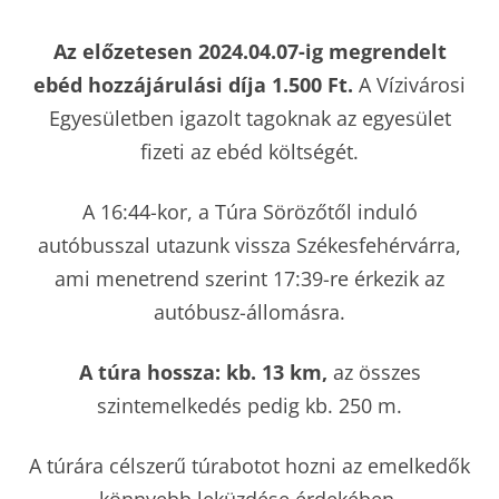
Az előzetesen 2024.04.07-ig megrendelt
ebéd hozzájárulási díja 1.500 Ft.
A Vízivárosi
Egyesületben igazolt tagoknak az egyesület
fizeti az ebéd költségét.
A 16:44-kor, a Túra Sörözőtől induló
autóbusszal utazunk vissza Székesfehérvárra,
ami menetrend szerint 17:39-re érkezik az
autóbusz-állomásra.
A túra hossza: kb. 13 km,
az összes
szintemelkedés pedig kb. 250 m.
A túrára célszerű túrabotot hozni az emelkedők
könnyebb leküzdése érdekében.