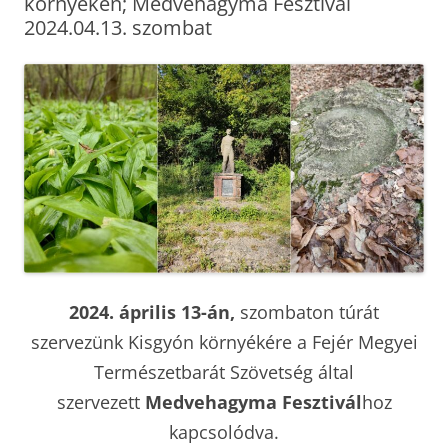
környékén; Medvehagyma Fesztivál
2024.04.13. szombat
2024. április 13-án,
szombaton túrát
szervezünk Kisgyón környékére a Fejér Megyei
Természetbarát Szövetség által
szervezett
Medvehagyma
Fesztivál
hoz
kapcsolódva.