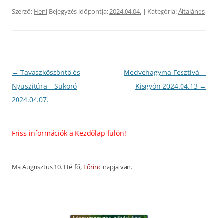
Szerző:
Heni
Bejegyzés időpontja:
2024.04.04.
| Kategória:
Általános
Bejegyzés
←
Tavaszköszöntő és
Medvehagyma Fesztivál –
navigáció
Nyuszitúra – Sukoró
Kisgyón 2024.04.13
→
2024.04.07.
iss információk a Kezdőlap fülön!
Ma Augusztus 10. Hétfő,
Lőrinc
napja van.