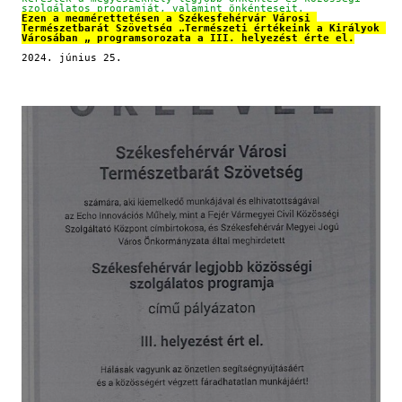
szolgálatos programját, valamint önkénteseit.
Ezen a megmérettetésen a Székesfehérvár Városi 
Természetbarát Szövetség „Természeti értékeink a Királyok 
Városában „ programsorozata a III. helyezést érte el.
2024. június 25.