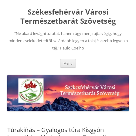
Kilépés
a
Székesfehérvár Városi
tartalomba
Természetbarát Szövetség
"Ne akard levágni az utat, hanem úgy menj rajta végig, hogy
minden cselekedetedtől szilárdabb legyen a talaj és szebb legyen a
táj." Paulo Coelho
Menü
Túrakiírás – Gyalogos túra Kisgyón