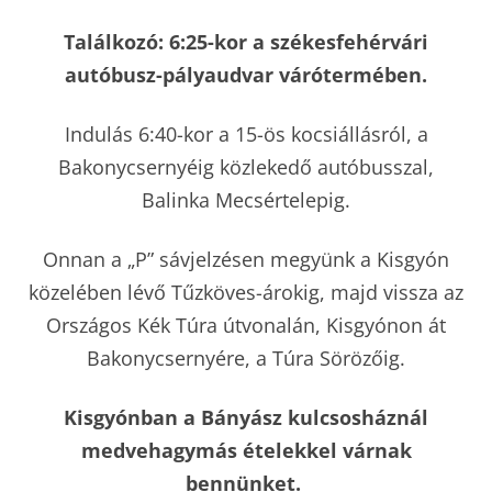
Találkozó: 6:25-kor a székesfehérvári
autóbusz-pályaudvar várótermében.
Indulás 6:40-kor a 15-ös kocsiállásról, a
Bakonycsernyéig közlekedő autóbusszal,
Balinka Mecsértelepig.
Onnan a „P” sávjelzésen megyünk a Kisgyón
közelében lévő Tűzköves-árokig, majd vissza az
Országos Kék Túra útvonalán, Kisgyónon át
Bakonycsernyére, a Túra Sörözőig.
Kisgyónban a Bányász kulcsosháznál
medvehagymás ételekkel várnak
bennünket.