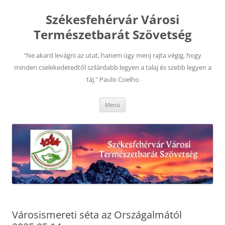
Kilépés
a
Székesfehérvár Városi
tartalomba
Természetbarát Szövetség
"Ne akard levágni az utat, hanem úgy menj rajta végig, hogy
minden cselekedetedtől szilárdabb legyen a talaj és szebb legyen a
táj." Paulo Coelho
Menü
Városismereti séta az Országalmától