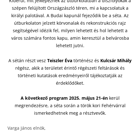
Kiderül, mit jelképeznek az útburkolatban a díszfolyókák a
szépen felújított Országzászló téren, mi a kapcsolatuk a
királyi palotával. A Budai kapunál fejeződik be a séta. Az
útburkolaton jelzett körvonalak és rekonstrukciós rajz
segítségével idézik fel, milyen lehetett és hol lehetett a
város számára fontos kapu, amin keresztül a belvárosba
lehetett jutni.
A sétán részt vesz
Teiszler Éva
történész és
Kulcsár Mihály
régész, akik a területet érintő régészeti feltárások és
történeti kutatások eredményeiről tájékoztatják az
érdeklődőket.
A következő program 2025. május 21-én
kerül
megrendezésre, a séta során a török kori Fehérvárral
ismerkedhetnek meg a résztvevők.
Varga János elnök,