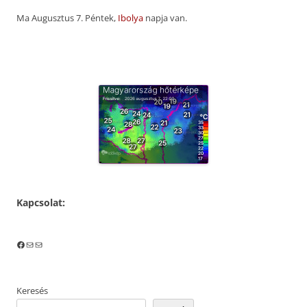
Ma Augusztus 7. Péntek,
Ibolya
napja van.
Kapcsolat:
Facebook
Mail
Mail
Keresés