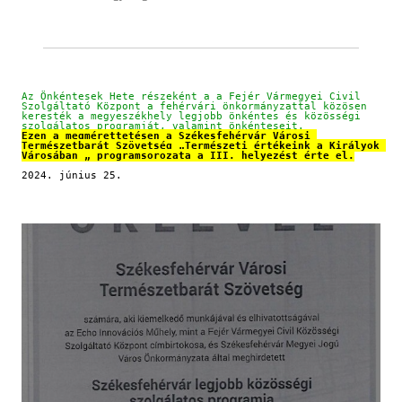
Az Önkéntesek Hete részeként a a Fejér Vármegyei Civil 
Szolgáltató Központ a fehérvári önkormányzattal közösen 
keresték a megyeszékhely legjobb önkéntes és közösségi 
szolgálatos programját, valamint önkénteseit.
Ezen a megmérettetésen a Székesfehérvár Városi 
Természetbarát Szövetség „Természeti értékeink a Királyok 
Városában „ programsorozata a III. helyezést érte el.
2024. június 25.