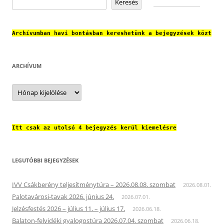
Keresés
Archívumban havi bontásban kereshetünk a bejegyzések közt
ARCHÍVUM
Archívum
Itt csak az utolsó 4 bejegyzés kerül kiemelésre
LEGUTÓBBI BEJEGYZÉSEK
IVV Csákberény teljesítménytúra – 2026.08.08. szombat
2026.08.01.
Palotavárosi-tavak 2026. június 24.
2026.07.01.
Jelzésfestés 2026 – július 11. – július 17.
2026.06.18.
Balaton-felvidéki gyalogostúra 2026.07.04. szombat
2026.06.18.