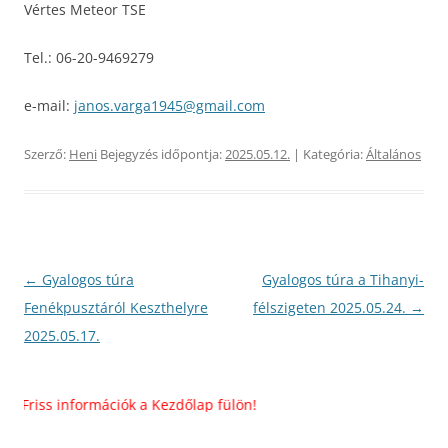
Vértes Meteor TSE
Tel.: 06-20-9469279
e-mail:
janos.varga1945@gmail.com
Szerző:
Heni
Bejegyzés időpontja:
2025.05.12.
| Kategória:
Általános
Bejegyzés
←
Gyalogos túra
Gyalogos túra a Tihanyi-
navigáció
Fenékpusztáról Keszthelyre
félszigeten 2025.05.24.
→
2025.05.17.
riss információk a Kezdőlap fülön!