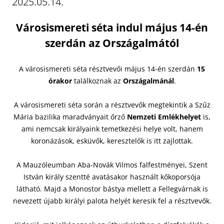
2025.05.14.
Városismereti séta indul május 14-én
szerdán az Országalmától
A városismereti séta résztvevői május 14-én szerdán
15
órakor
találkoznak az
Országalmánál
.
A városismereti séta során a résztvevők megtekintik a Szűz
Mária bazilika maradványait őrző
Nemzeti Emlékhelyet
is,
ami nemcsak királyaink temetkezési helye volt, hanem
koronázások, esküvők, keresztelők is itt zajlottak.
A Mauzóleumban Aba-Novák Vilmos falfestményei, Szent
István király szentté avatásakor használt kőkoporsója
látható. Majd a Monostor bástya mellett a Fellegvárnak is
nevezett újabb királyi palota helyét keresik fel a résztvevők.