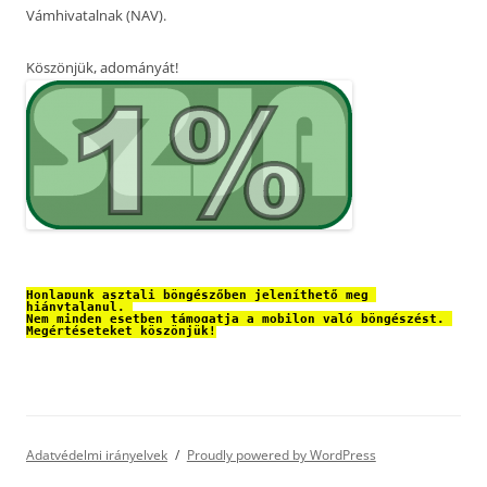
Vámhivatalnak (NAV).
Köszönjük, adományát!
Honlapunk asztali böngészőben jeleníthető meg 
hiánytalanul. 
Nem minden esetben támogatja a mobilon való böngészést. 
Megértéseteket köszönjük!
Adatvédelmi irányelvek
Proudly powered by WordPress