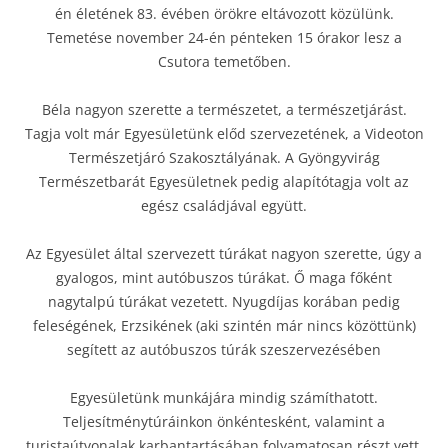
én életének 83. évében örökre eltávozott közülünk.
Temetése november 24-én pénteken 15 órakor lesz a
Csutora temetőben.
Béla nagyon szerette a természetet, a természetjárást.
Tagja volt már Egyesületünk előd szervezetének, a Videoton
Természetjáró Szakosztályának. A Gyöngyvirág
Természetbarát Egyesületnek pedig alapítótagja volt az
egész családjával együtt.
Az Egyesület által szervezett túrákat nagyon szerette, úgy a
gyalogos, mint autóbuszos túrákat. Ő maga főként
nagytalpú túrákat vezetett. Nyugdíjas korában pedig
feleségének, Erzsikének (aki szintén már nincs közöttünk)
segített az autóbuszos túrák szeszervezésében
Egyesületünk munkájára mindig számíthatott.
Teljesítménytúráinkon önkéntesként, valamint a
turistaútvonalak karbantartásában folyamatosan részt vett,