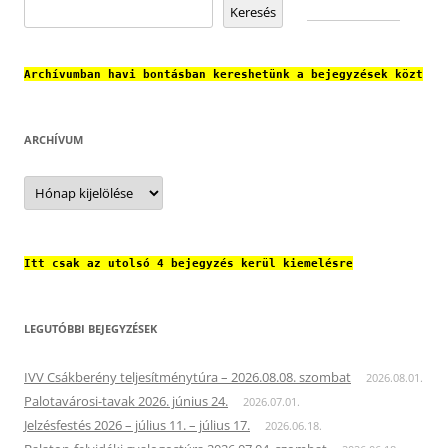
Keresés
Archívumban havi bontásban kereshetünk a bejegyzések közt
ARCHÍVUM
Archívum
Itt csak az utolsó 4 bejegyzés kerül kiemelésre
LEGUTÓBBI BEJEGYZÉSEK
IVV Csákberény teljesítménytúra – 2026.08.08. szombat
2026.08.01.
Palotavárosi-tavak 2026. június 24.
2026.07.01.
Jelzésfestés 2026 – július 11. – július 17.
2026.06.18.