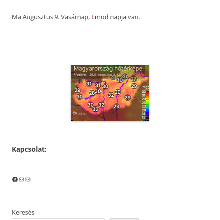
Ma Augusztus 9. Vasárnap,
Emod
napja van.
Kapcsolat:
Facebook
Mail
Mail
Keresés