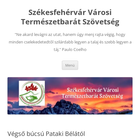
Kilépés
a
Székesfehérvár Városi
tartalomba
Természetbarát Szövetség
"Ne akard levágni az utat, hanem úgy menj rajta végig, hogy
minden cselekedetedtől szilárdabb legyen a talaj és szebb legyen a
táj." Paulo Coelho
Menü
Végső búcsú Pataki Bélától