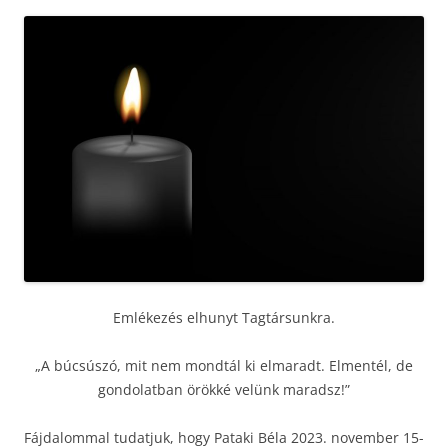
Emlékezés elhunyt Tagtársunkra.
„A búcsúszó, mit nem mondtál ki elmaradt. Elmentél, de
gondolatban örökké velünk maradsz!”
Fájdalommal tudatjuk, hogy Pataki Béla 2023. november 15-