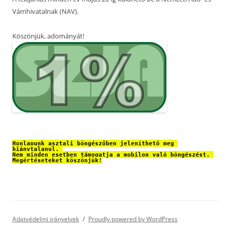
Vámhivatalnak (NAV).
Köszönjük, adományát!
Honlapunk asztali böngészőben jeleníthető meg 
hiánytalanul. 
Nem minden esetben támogatja a mobilon való böngészést. 
Megértéseteket köszönjük!
Adatvédelmi irányelvek
Proudly powered by WordPress