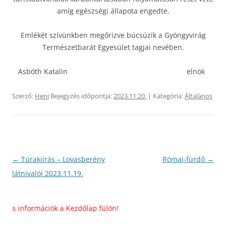
amíg egészségi állapota engedte.
Emlékét szívünkben megőrizve búcsúzik a Gyöngyvirág
Természetbarát Egyesület tagjai nevében.
Asbóth Katalin elnök
Szerző:
Heni
Bejegyzés időpontja:
2023.11.20.
| Kategória:
Általános
Bejegyzés
←
Túrakiírás – Lovasberény
Római-fürdő
→
navigáció
látnivalói 2023.11.19.
s információk a Kezdőlap fülön!