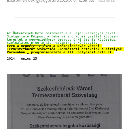
Balaton-felvidéki gyalogostúra 2026.07.04. szombat
2026.06.18.
Az Önkéntesek Hete részeként a a Fejér Vármegyei Civil 
Szolgáltató Központ a fehérvári önkormányzattal közösen 
keresték a megyeszékhely legjobb önkéntes és közösségi 
szolgálatos programját, valamint önkénteseit.
Ezen a megmérettetésen a Székesfehérvár Városi 
Természetbarát Szövetség „Természeti értékeink a Királyok 
Városában „ programsorozata a III. helyezést érte el.
2024. június 25.