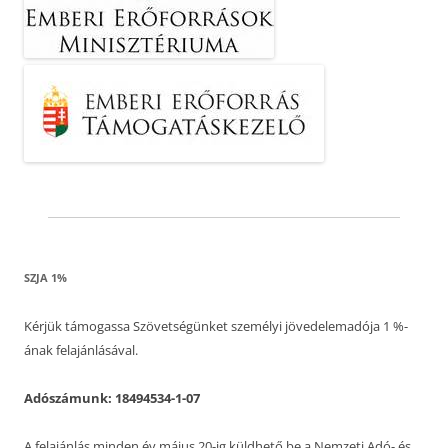
SZJA 1%
Kérjük támogassa Szövetségünket személyi jövedelemadója 1 %-
ának felajánlásával.
Adószámunk: 18494534-1-07
A felajánlás minden év május 20-ig küldhető be a Nemzeti Adó- és