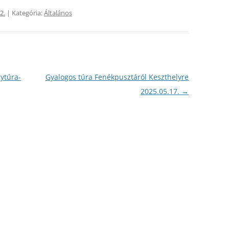
2.
| Kategória:
Általános
ytúra-
Gyalogos túra Fenékpusztáról Keszthelyre
2025.05.17.
→