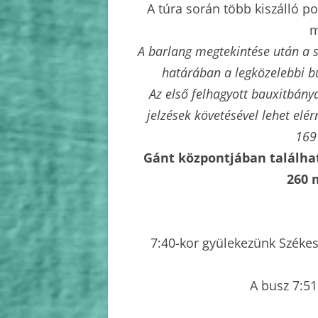
A túra során több kiszálló p
m
A barlang megtekintése után a s
határában a legközelebbi b
Az első felhagyott bauxitbány
jelzések követésével lehet el
169
Gánt központjában találhat
260 
7:40-kor gyülekezünk Széke
A busz 7:51