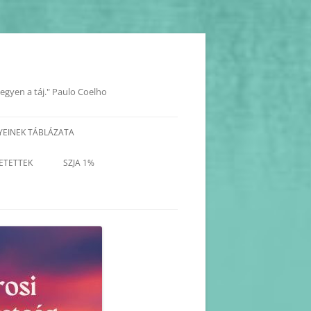
legyen a táj." Paulo Coelho
YEINEK TÁBLÁZATA
YOK
ETETTEK
SZJA 1%
KORÁBBI PROGRAMOK-
BEJEGYZÉSEK
KORÁBBI HAVI PROGRAM
TERVEZETEK(2025-2017)