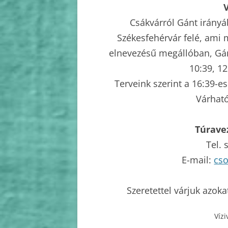
Csákvárról Gánt irányá
Székesfehérvár felé, ami 
elnevezésű megállóban, Gán
10:39, 12
Terveink szerint a 16:39-e
Várható
Túrave
Tel.
E-mail:
cs
Szeretettel várjuk azoka
Vízi