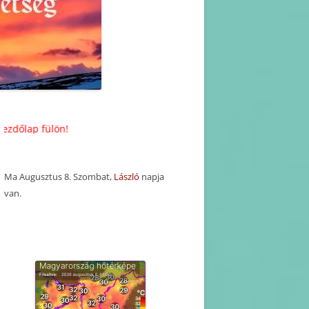
KORÁBBI HAVI PROGRAM
TERVEZETEK(2025-2016)
KORÁBBI PROGRAMOK-
BEJEGYZÉSEK
ön!
Ma Augusztus 8. Szombat,
László
napja
van.