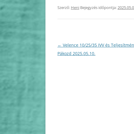
Szerző:
Heni
Bejegyzés időpontja:
2025.05.0
Bejegyzés
←
Velence 10/25/35 IVV és Teljesítmén
navigáció
Pákozd 2025.05.10.