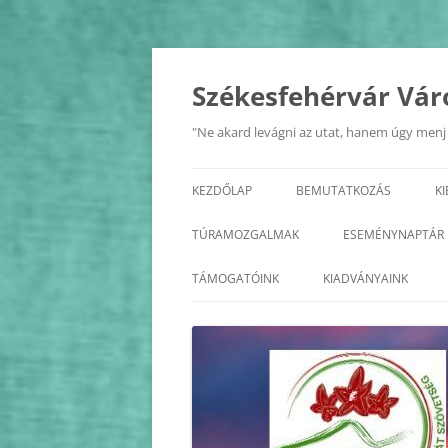
Kilépés
a
tartalomba
Székesfehérvár Vár
"Ne akard levágni az utat, hanem úgy menj r
KEZDŐLAP
BEMUTATKOZÁS
K
A SZÖVETSÉG
TÚRAMOZGALMAK
ESEMÉNYNAPTÁR
ALAPSZABÁLY
BALATON KÖRTÚRA
2026
TÁMOGATÓINK
KIADVÁNYAINK
TISZTSÉGVISELŐK
ÉDK
2025
KÖZHASZNÚSÁGI JELENTÉS
FEJÉR MEGYE KASTÉLYAI
2024
FEJÉR MEGYE KERÉKPÁROS
2023
KÖRTÚRA
2022