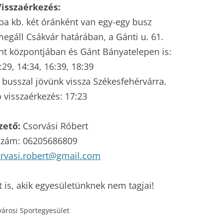
Visszaérkezés:
ba kb. két óránként van egy-egy busz
megáll Csákvár határában, a Gánti u. 61.
t központjában és Gánt Bányatelepen is:
:29, 14:34, 16:39, 18:39
s busszal jövünk vissza Székesfehérvárra.
 visszaérkezés: 17:23
zető:
Csorvási Róbert
 szám: 06205686809
orvasi.robert@gmail.com
t is, akik egyesületünknek nem tagjai!
városi Sportegyesület