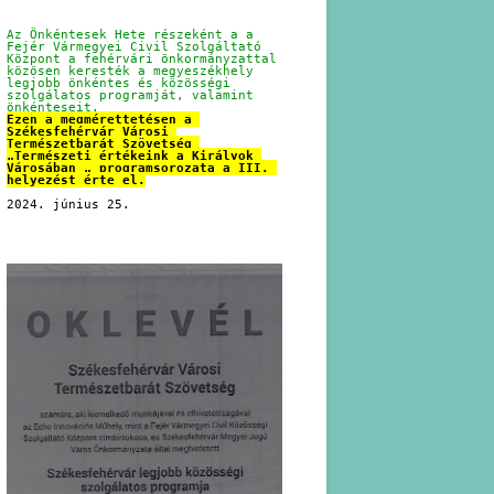
Az Önkéntesek Hete részeként a a 
Fejér Vármegyei Civil Szolgáltató 
Központ a fehérvári önkormányzattal 
közösen keresték a megyeszékhely 
legjobb önkéntes és közösségi 
szolgálatos programját, valamint 
önkénteseit.
Ezen a megmérettetésen a 
Székesfehérvár Városi 
Természetbarát Szövetség 
„Természeti értékeink a Királyok 
Városában „ programsorozata a III. 
helyezést érte el.
2024. június 25.