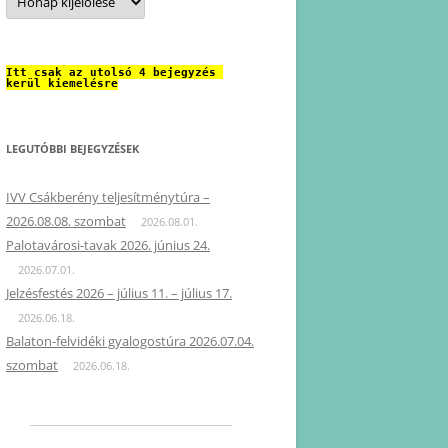
Itt csak az utolsó 4 bejegyzés 
kerül kiemelésre
LEGUTÓBBI BEJEGYZÉSEK
IVV Csákberény teljesítménytúra –
2026.08.08. szombat
2026.08.01.
Palotavárosi-tavak 2026. június 24.
2026.07.01.
Jelzésfestés 2026 – július 11. – július 17.
2026.06.18.
Balaton-felvidéki gyalogostúra 2026.07.04.
szombat
2026.06.18.