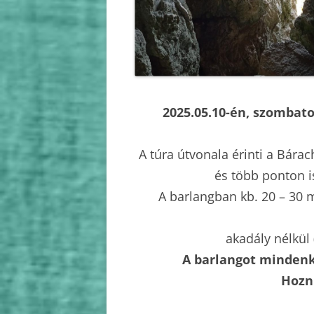
2010
2009
2025.05.10-én, szombat
A túra útvonala érinti a Bára
és több ponton is
A barlangban kb. 20 – 30
akadály nélkül 
A barlangot mindenki
Hozn