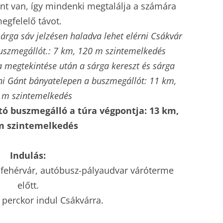
ont van, így mindenki megtalálja a számára
egfelelő távot.
árga sáv jelzésen haladva lehet elérni Csákvár
uszmegállót.: 7 km, 120 m szintemelkedés
a megtekintése után a sárga kereszt és sárga
érni Gánt bányatelepen a buszmegállót: 11 km,
 m szintemelkedés
ó buszmegálló a túra végpontja: 13 km,
m szintemelkedés
Indulás:
sfehérvár, autóbusz-pályaudvar váróterme
előtt.
 perckor indul Csákvárra.