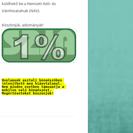
küldhető be a Nemzeti Adó- és
Vámhivatalnak (NAV).
Köszönjük, adományát!
Honlapunk asztali böngészőben 
jeleníthető meg hiánytalanul. 
Nem minden esetben támogatja a 
mobilon való böngészést. 
Megértéseteket köszönjük!