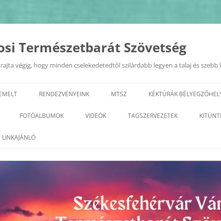
osi Természetbarát Szövetség
ajta végig, hogy minden cselekedetedtől szilárdabb legyen a talaj és szebb 
IEMELT
RENDEZVÉNYEINK
MTSZ
KÉKTÚRÁK BÉLYEGZŐHEL
EURÓPAI MOBILITÁSI HÉT
TERMÉSZETI ÉRTÉKEK A KIRÁL
FOTÓALBUMOK
VIDEÓK
TAGSZERVEZETEK
KITÜNT
VÁROSÁBAN 2022.09.20.
GEOTÚRA
KÉPZÉSEK
2026
ALBA REGIA SC TERMÉSZETJÁRÓ
LINKAJÁNLÓ
„ZÖLD FEHÉRVÁR”
SZAKOSZTÁLY
VÁROSI TERMÉSZETBARÁT
2025
PROGRAMSOROZAT
TALÁLKOZÓ
ARANY JÁNOS ODK
2023
2024
GYÖNGYVIRÁG TE
2022
2023
TELEKI TTE– TETETE
2021
2022