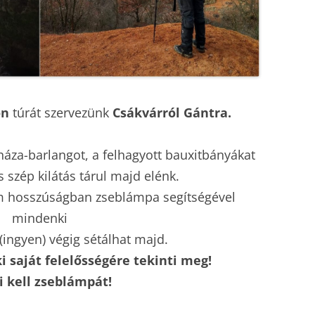
2009
2010
2008
2009
2007
2008
on
túrát szervezünk
Csákvárról Gántra.
2006
2007
2005
2006
cháza-barlangot, a felhagyott bauxitbányákat
2004
2005
 szép kilátás tárul majd elénk.
 m hosszúságban zseblámpa segítségével
2003
2004
mindenki
(ingyen) végig sétálhat majd.
 saját felelősségére tekinti meg!
i kell zseblámpát!