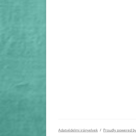
Adatvédelmi irányelvek
Proudly powered b