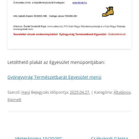
Letölthető plakát az Egyesület menüpontjában:
Gyöngyvirág Természetbarát Egyesület menü
Szerző:
Heni
Bejegyzés időpontja:
2025.04.27.
| Kategória:
Általános
,
Kiemelt
Bejegyzés
←
„Vérteskozma 10/20/30”
Csákvárról Gántra –