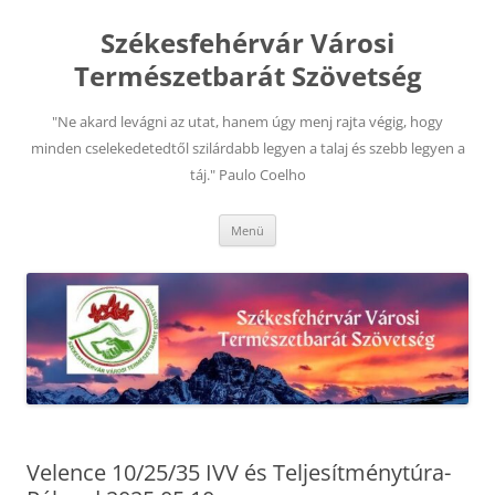
Kilépés
a
Székesfehérvár Városi
tartalomba
Természetbarát Szövetség
"Ne akard levágni az utat, hanem úgy menj rajta végig, hogy
minden cselekedetedtől szilárdabb legyen a talaj és szebb legyen a
táj." Paulo Coelho
Menü
Velence 10/25/35 IVV és Teljesítménytúra-