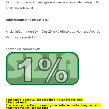
Kérjük támogassa Szövetségünket személyi jövedelemadója 1 %-
ának felajánlásával.
Adószámunk: 18494534-1-07
A felajánlás minden év május 20-ig küldhető be a Nemzeti Adó- és
Vámhivatalnak (NAV).
Köszönjük, adományát!
Honlapunk asztali böngészőben jeleníthető meg 
hiánytalanul. 
Nem minden esetben támogatja a mobilon való böngészést. 
Megértéseteket köszönjük!