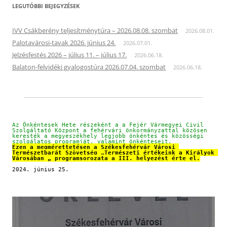
LEGUTÓBBI BEJEGYZÉSEK
IVV Csákberény teljesítménytúra – 2026.08.08. szombat
2026.08.01.
Palotavárosi-tavak 2026. június 24.
2026.07.01.
Jelzésfestés 2026 – július 11. – július 17.
2026.06.18.
Balaton-felvidéki gyalogostúra 2026.07.04. szombat
2026.06.18.
Az Önkéntesek Hete részeként a a Fejér Vármegyei Civil 
Szolgáltató Központ a fehérvári önkormányzattal közösen 
keresték a megyeszékhely legjobb önkéntes és közösségi 
szolgálatos programját, valamint önkénteseit.
Ezen a megmérettetésen a Székesfehérvár Városi 
Természetbarát Szövetség „Természeti értékeink a Királyok 
Városában „ programsorozata a III. helyezést érte el.
2024. június 25.