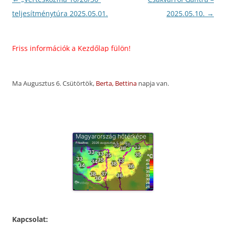
navigáció
teljesítménytúra 2025.05.01.
2025.05.10.
→
riss információk a Kezdőlap fülön!
Ma Augusztus 6. Csütörtök,
Berta, Bettina
napja van.
Kapcsolat: