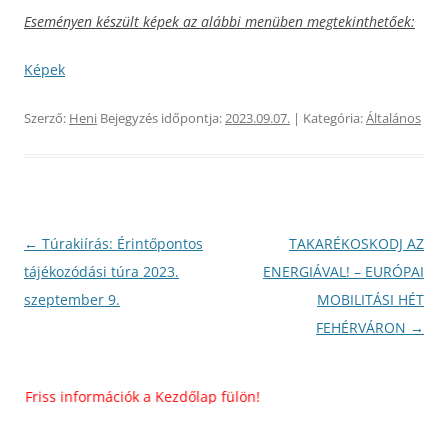
Eseményen készült képek az alábbi menüben megtekinthetőek:
Képek
Szerző:
Heni
Bejegyzés időpontja:
2023.09.07.
| Kategória:
Általános
Bejegyzés
←
Túrakiírás: Érintőpontos
TAKARÉKOSKODJ AZ
navigáció
tájékozódási túra 2023.
ENERGIÁVAL! – EURÓPAI
szeptember 9.
MOBILITÁSI HÉT
FEHÉRVÁRON
→
iss információk a Kezdőlap fülön!