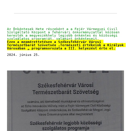
Az Önkéntesek Hete részeként a a Fejér Vármegyei Civil 
Szolgáltató Központ a fehérvári önkormányzattal közösen 
keresték a megyeszékhely legjobb önkéntes és közösségi 
szolgálatos programját, valamint önkénteseit.
Ezen a megmérettetésen a Székesfehérvár Városi 
Természetbarát Szövetség „Természeti értékeink a Királyok 
Városában „ programsorozata a III. helyezést érte el.
2024. június 25.