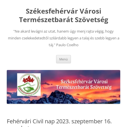
Kilépés
a
Székesfehérvár Városi
tartalomba
Természetbarát Szövetség
"Ne akard levágni az utat, hanem úgy menj rajta végig, hogy
minden cselekedetedtől szilárdabb legyen a talaj és szebb legyen a
táj." Paulo Coelho
Menü
Fehérvári Civil nap 2023. szeptember 16.