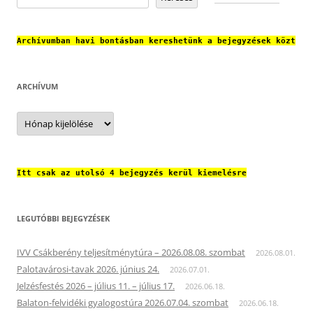
Archívumban havi bontásban kereshetünk a bejegyzések közt
ARCHÍVUM
Archívum
Itt csak az utolsó 4 bejegyzés kerül kiemelésre
LEGUTÓBBI BEJEGYZÉSEK
IVV Csákberény teljesítménytúra – 2026.08.08. szombat
2026.08.01.
Palotavárosi-tavak 2026. június 24.
2026.07.01.
Jelzésfestés 2026 – július 11. – július 17.
2026.06.18.
Balaton-felvidéki gyalogostúra 2026.07.04. szombat
2026.06.18.