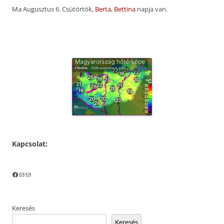
Ma Augusztus 6. Csütörtök,
Berta, Bettina
napja van.
Kapcsolat:
Facebook
Mail
Mail
Keresés
Keresés