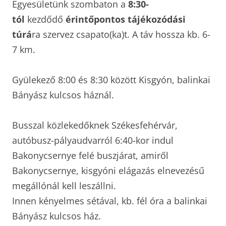
Egyesületünk szombaton a
8:30-
tól
kezdődő
érintőpontos tájékozódási
túrá
ra szervez csapato(ka)t. A táv hossza kb. 6-
7 km.
Gyülekező 8:00 és 8:30 között Kisgyón, balinkai
Bányász kulcsos háznál.
Busszal közlekedőknek Székesfehérvár,
autóbusz-pályaudvarról 6:40-kor indul
Bakonycsernye felé buszjárat, amiről
Bakonycsernye, kisgyóni elágazás elnevezésű
megállónál kell leszállni.
Innen kényelmes sétával, kb. fél óra a balinkai
Bányász kulcsos ház.