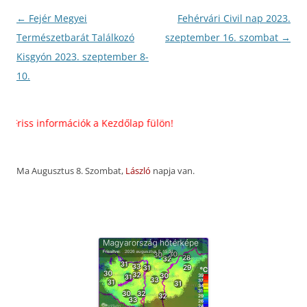
Bejegyzés
←
Fejér Megyei
Fehérvári Civil nap 2023.
navigáció
Természetbarát Találkozó
szeptember 16. szombat
→
Kisgyón 2023. szeptember 8-
10.
iss információk a Kezdőlap fülön!
Ma Augusztus 8. Szombat,
László
napja van.