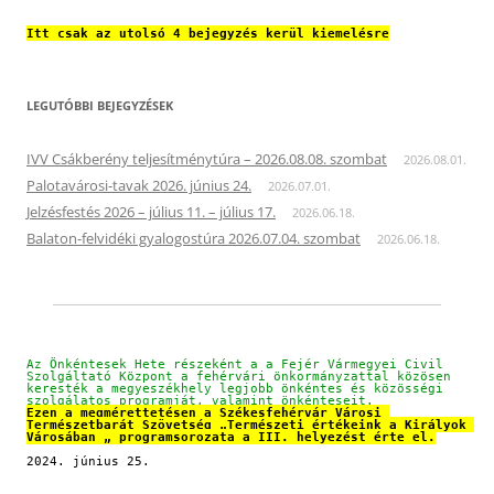
Itt csak az utolsó 4 bejegyzés kerül kiemelésre
LEGUTÓBBI BEJEGYZÉSEK
IVV Csákberény teljesítménytúra – 2026.08.08. szombat
2026.08.01.
Palotavárosi-tavak 2026. június 24.
2026.07.01.
Jelzésfestés 2026 – július 11. – július 17.
2026.06.18.
Balaton-felvidéki gyalogostúra 2026.07.04. szombat
2026.06.18.
Az Önkéntesek Hete részeként a a Fejér Vármegyei Civil 
Szolgáltató Központ a fehérvári önkormányzattal közösen 
keresték a megyeszékhely legjobb önkéntes és közösségi 
szolgálatos programját, valamint önkénteseit.
Ezen a megmérettetésen a Székesfehérvár Városi 
Természetbarát Szövetség „Természeti értékeink a Királyok 
Városában „ programsorozata a III. helyezést érte el.
2024. június 25.