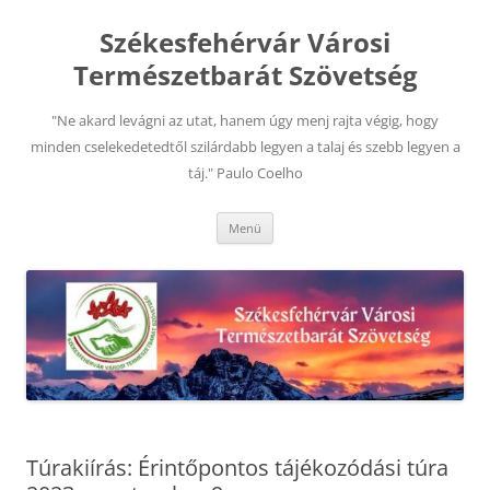
Kilépés
a
Székesfehérvár Városi
tartalomba
Természetbarát Szövetség
"Ne akard levágni az utat, hanem úgy menj rajta végig, hogy
minden cselekedetedtől szilárdabb legyen a talaj és szebb legyen a
táj." Paulo Coelho
Menü
Túrakiírás: Érintőpontos tájékozódási túra