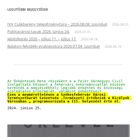
LEGUTÓBBI BEJEGYZÉSEK
IVV Csákberény teljesítménytúra – 2026.08.08. szombat
2026.08.01.
Palotavárosi-tavak 2026. június 24.
2026.07.01.
Jelzésfestés 2026 – július 11. – július 17.
2026.06.18.
Balaton-felvidéki gyalogostúra 2026.07.04. szombat
2026.06.18.
Az Önkéntesek Hete részeként a a Fejér Vármegyei Civil 
Szolgáltató Központ a fehérvári önkormányzattal közösen 
keresték a megyeszékhely legjobb önkéntes és közösségi 
szolgálatos programját, valamint önkénteseit.
Ezen a megmérettetésen a Székesfehérvár Városi 
Természetbarát Szövetség „Természeti értékeink a Királyok 
Városában „ programsorozata a III. helyezést érte el.
2024. június 25.