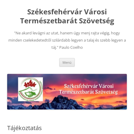
Kilépés
a
Székesfehérvár Városi
tartalomba
Természetbarát Szövetség
"Ne akard levágni az utat, hanem úgy menj rajta végig, hogy
minden cselekedetedtől szilárdabb legyen a talaj és szebb legyen a
táj." Paulo Coelho
Menü
Tájékoztatás