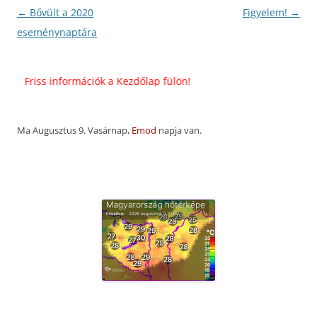
Bejegyzés
←
Bővült a 2020
Figyelem!
→
navigáció
eseménynaptára
Friss információk a Kezdőlap fülön!
Ma Augusztus 9. Vasárnap,
Emod
napja van.