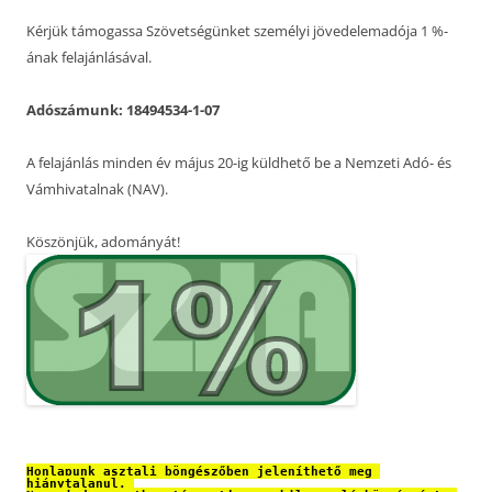
Kérjük támogassa Szövetségünket személyi jövedelemadója 1 %-
ának felajánlásával.
Adószámunk: 18494534-1-07
A felajánlás minden év május 20-ig küldhető be a Nemzeti Adó- és
Vámhivatalnak (NAV).
Köszönjük, adományát!
Honlapunk asztali böngészőben jeleníthető meg 
hiánytalanul. 