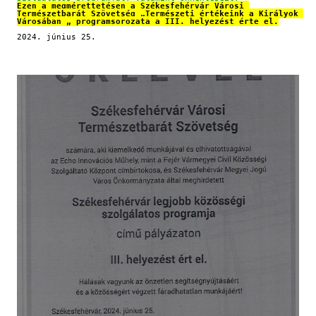
Ezen a megmérettetésen a Székesfehérvár Városi 
Természetbarát Szövetség „Természeti értékeink a Királyok 
Városában „ programsorozata a III. helyezést érte el.
2024. június 25.