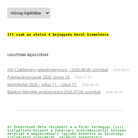
Archívum
Itt csak az utolsó 4 bejegyzés kerül kiemelésre
LEGUTÓBBI BEJEGYZÉSEK
IVV Csákberény teljesítménytúra – 2026.08.08. szombat
2026.08.01.
Palotavárosi-tavak 2026. június 24.
2026.07.01.
Jelzésfestés 2026 – július 11. – július 17.
2026.06.18.
Balaton-felvidéki gyalogostúra 2026.07.04. szombat
2026.06.18.
Az Önkéntesek Hete részeként a a Fejér Vármegyei Civil 
Szolgáltató Központ a fehérvári önkormányzattal közösen 
keresték a megyeszékhely legjobb önkéntes és közösségi 
szolgálatos programját, valamint önkénteseit.