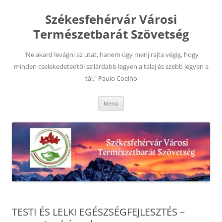
Kilépés
a
Székesfehérvár Városi
tartalomba
Természetbarát Szövetség
"Ne akard levágni az utat, hanem úgy menj rajta végig, hogy
minden cselekedetedtől szilárdabb legyen a talaj és szebb legyen a
táj." Paulo Coelho
Menü
TESTI ÉS LELKI EGÉSZSÉGFEJLESZTÉS –