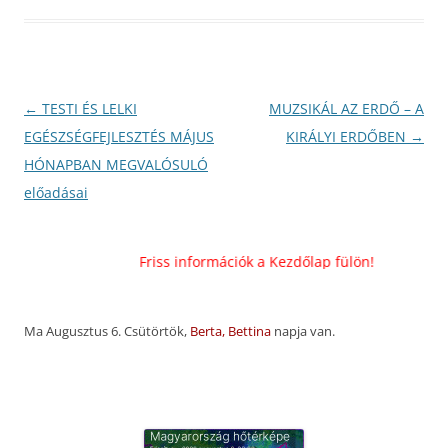
Bejegyzés
←
TESTI ÉS LELKI
MUZSIKÁL AZ ERDŐ – A
navigáció
EGÉSZSÉGFEJLESZTÉS MÁJUS
KIRÁLYI ERDŐBEN
→
HÓNAPBAN MEGVALÓSULÓ
előadásai
Friss információk a Kezdőlap fülön!
Ma Augusztus 6. Csütörtök,
Berta, Bettina
napja van.