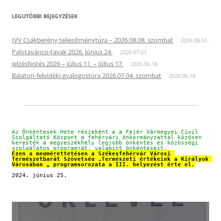
LEGUTÓBBI BEJEGYZÉSEK
IVV Csákberény teljesítménytúra – 2026.08.08. szombat
2026.08.01.
Palotavárosi-tavak 2026. június 24.
2026.07.01.
Jelzésfestés 2026 – július 11. – július 17.
2026.06.18.
Balaton-felvidéki gyalogostúra 2026.07.04. szombat
2026.06.18.
Az Önkéntesek Hete részeként a a Fejér Vármegyei Civil 
Szolgáltató Központ a fehérvári önkormányzattal közösen 
keresték a megyeszékhely legjobb önkéntes és közösségi 
szolgálatos programját, valamint önkénteseit.
Ezen a megmérettetésen a Székesfehérvár Városi 
Természetbarát Szövetség „Természeti értékeink a Királyok 
Városában „ programsorozata a III. helyezést érte el.
2024. június 25.