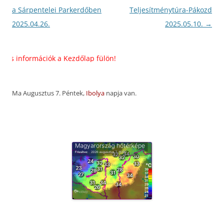
navigáció
a Sárpentelei Parkerdőben
Teljesítménytúra-Pákozd
2025.04.26.
2025.05.10.
→
 információk a Kezdőlap fülön!
Ma Augusztus 7. Péntek,
Ibolya
napja van.