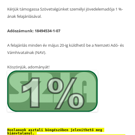
Kérjük támogassa Szövetségünket személyi jövedelemadója 1 %-
ának felajánlásával.
Adószámunk: 18494534-1-07
A felajánlás minden év május 20-ig küldhető be a Nemzeti Adó- és
Vámhivatalnak (NAV).
Köszönjük, adományát!
Honlapunk asztali böngészőben jeleníthető meg 
hiánytalanul. 