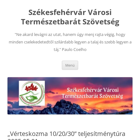
Kilépés
a
Székesfehérvár Városi
tartalomba
Természetbarát Szövetség
"Ne akard levágni az utat, hanem úgy menj rajta végig, hogy
minden cselekedetedtől szilárdabb legyen a talaj és szebb legyen a
táj." Paulo Coelho
Menü
„Vérteskozma 10/20/30” teljesítménytúra