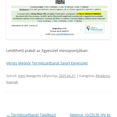
Letölthető plakát az Egyesület menüpontjában:
Vértes Meteor Természetbarát Sport Egyesület
Szerző:
Heni
Bejegyzés időpontja:
2025.04.27.
| Kategória:
Általános
,
Kiemelt
Bejegyzés
←
Természetbarát Találkozó
Velence 10/25/35 IVV és