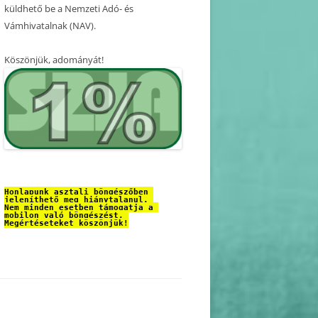
küldhető be a Nemzeti Adó- és
Vámhivatalnak (NAV).
Köszönjük, adományát!
Honlapunk asztali böngészőben 
jeleníthető meg hiánytalanul. 
Nem minden esetben támogatja a 
mobilon való böngészést. 
Megértéseteket köszönjük!