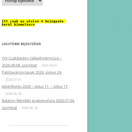
Itt csak az utolsó 4 bejegyzés 
kerül kiemelésre
LEGUTÓBBI BEJEGYZÉSEK
IVV Csákberény teljesítménytúra –
2026.08.08. szombat
2026.08.01.
Palotavárosi-tavak 2026. június 24.
2026.07.01.
Jelzésfestés 2026 – július 11. – július 17.
2026.06.18.
Balaton-felvidéki gyalogostúra 2026.07.04.
szombat
2026.06.18.