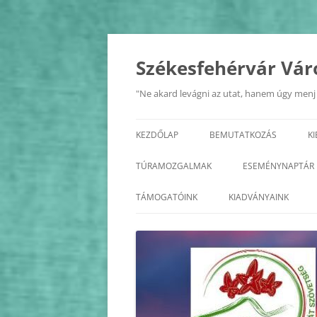
Kilépés
a
tartalomba
Székesfehérvár Vár
"Ne akard levágni az utat, hanem úgy menj r
KEZDŐLAP
BEMUTATKOZÁS
K
A SZÖVETSÉG
TÚRAMOZGALMAK
ESEMÉNYNAPTÁR
ALAPSZABÁLY
BALATON KÖRTÚRA
2026
TÁMOGATÓINK
KIADVÁNYAINK
TISZTSÉGVISELŐK
ÉDK
2025
KÖZHASZNÚSÁGI JELENTÉS
FEJÉR MEGYE KASTÉLYAI
2024
FEJÉR MEGYE KERÉKPÁROS
2023
KÖRTÚRA
2022