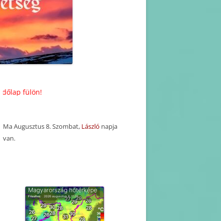
KORÁBBI HAVI PROGRAM
TERVEZETEK(2025-2016)
KORÁBBI PROGRAMOK-
BEJEGYZÉSEK
Friss információk a Kezdőlap 
Ma Augusztus 8. Szombat,
László
napja
van.