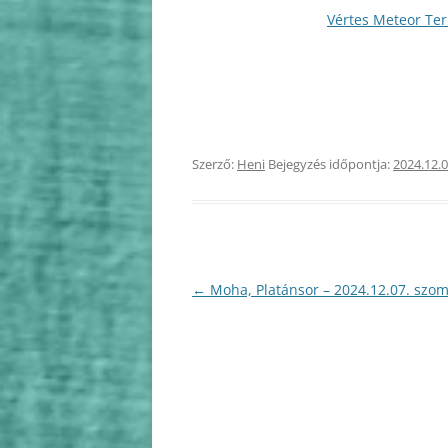
Vértes Meteor Te
2010
2009
Szerző:
Heni
Bejegyzés időpontja:
2024.12.0
Bejegyzés
←
Moha, Platánsor – 2024.12.07. szo
navigáció