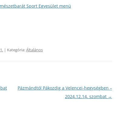
rmészetbarát Sport Egyesület menü
2009
2010
2008
2009
2007
2008
2006
2007
1.
| Kategória:
Általános
2005
2006
2004
2005
2003
2004
mbat
Pázmándtól Pákozdig a Velencei-hegységben –
2024.12.14. szombat
→