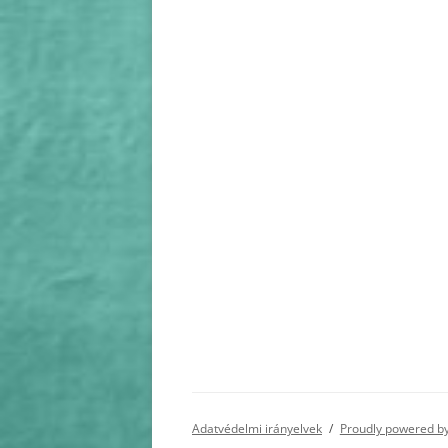
Adatvédelmi irányelvek
Proudly powered b