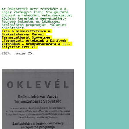
Az Önkéntesek Hete részeként a a 
Fejér Vármegyei Civil Szolgáltató 
Központ a fehérvári önkormányzattal 
közösen keresték a megyeszékhely 
legjobb önkéntes és közösségi 
szolgálatos programját, valamint 
önkénteseit.
Ezen a megmérettetésen a 
Székesfehérvár Városi 
Természetbarát Szövetség 
„Természeti értékeink a Királyok 
Városában „ programsorozata a III. 
helyezést érte el.
2024. június 25.