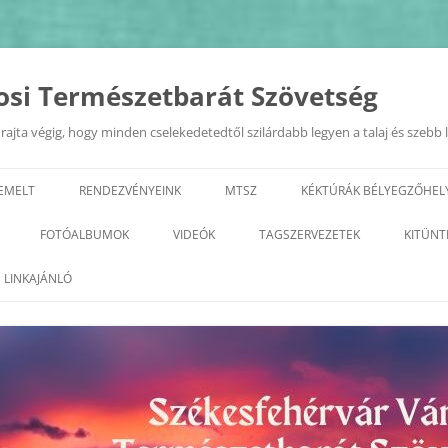
osi Természetbarát Szövetség
ajta végig, hogy minden cselekedetedtől szilárdabb legyen a talaj és szebb 
IEMELT
RENDEZVÉNYEINK
MTSZ
KÉKTÚRÁK BÉLYEGZŐHEL
EURÓPAI MOBILITÁSI HÉT
TERMÉSZETI ÉRTÉKEK A KIRÁL
FOTÓALBUMOK
VIDEÓK
TAGSZERVEZETEK
KITÜNT
VÁROSÁBAN 2022.09.20.
GEOTÚRA
KÉPZÉSEK
2026
ALBA REGIA SC TERMÉSZETJÁRÓ
LINKAJÁNLÓ
„ZÖLD FEHÉRVÁR”
SZAKOSZTÁLY
VÁROSI TERMÉSZETBARÁT
2025
PROGRAMSOROZAT
TALÁLKOZÓ
ARANY JÁNOS ODK
2023
2024
GYÖNGYVIRÁG TE
2022
2023
TELEKI TTE– TETETE
2021
2022