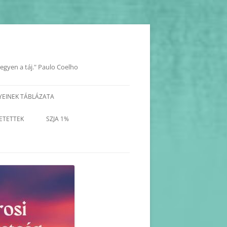
legyen a táj." Paulo Coelho
YEINEK TÁBLÁZATA
YOK
ETETTEK
SZJA 1%
KORÁBBI PROGRAMOK-
BEJEGYZÉSEK
KORÁBBI HAVI PROGRAM
TERVEZETEK(2025-2017)