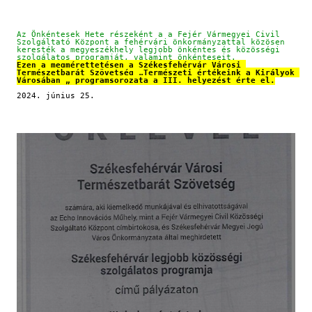
Az Önkéntesek Hete részeként a a Fejér Vármegyei Civil 
Szolgáltató Központ a fehérvári önkormányzattal közösen 
keresték a megyeszékhely legjobb önkéntes és közösségi 
szolgálatos programját, valamint önkénteseit.
Ezen a megmérettetésen a Székesfehérvár Városi 
Természetbarát Szövetség „Természeti értékeink a Királyok 
Városában „ programsorozata a III. helyezést érte el.
2024. június 25.