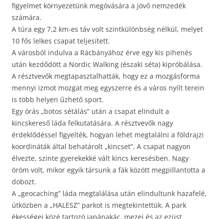
figyelmet környezetünk megóvására a jövő nemzedék
számára.
A túra egy 7,2 km-es táv volt szintkülönbség nélkül, melyet
10 fős lelkes csapat teljesített.
A városból indulva a Rácbányához érve egy kis pihenés
után kezdődött a Nordic Walking (északi séta) kipróbálása.
A résztvevők megtapasztalhatták, hogy ez a mozgásforma
mennyi izmot mozgat meg egyszerre és a város nyílt terein
is több helyen űzhető sport.
Egy órás „botos sétálás” után a csapat elindult a
kincskereső láda felkutatására. A résztvevők nagy
érdeklődéssel figyelték, hogyan lehet megtalálni a földrajzi
koordináták által behatárolt „kincset”. A csapat nagyon
élvezte, szinte gyerekekké vált kincs keresésben. Nagy
öröm volt, mikor egyik társunk a fák között megpillantotta a
dobozt.
A „geocaching” láda megtalálása után elindultunk hazafelé,
útközben a „HALESZ” parkot is megtekintettük. A park
ékességei közé tartozó japánakác, mezei és az ezüst