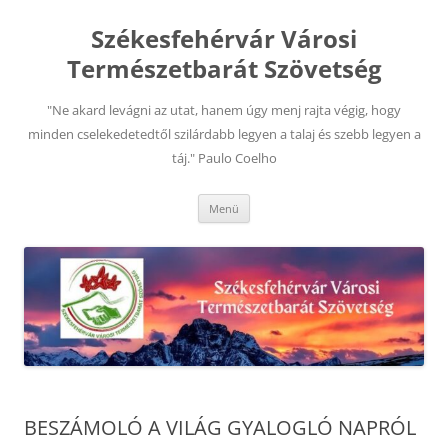
Kilépés
a
Székesfehérvár Városi
tartalomba
Természetbarát Szövetség
"Ne akard levágni az utat, hanem úgy menj rajta végig, hogy
minden cselekedetedtől szilárdabb legyen a talaj és szebb legyen a
táj." Paulo Coelho
Menü
BESZÁMOLÓ A VILÁG GYALOGLÓ NAPRÓL