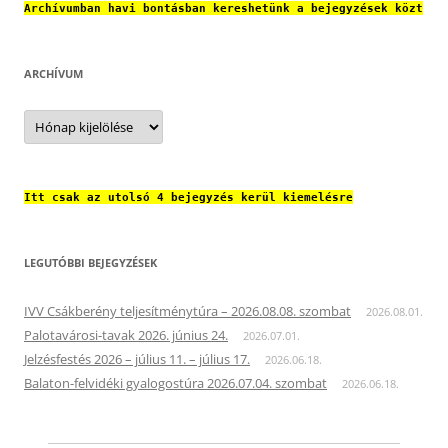
Archívumban havi bontásban kereshetünk a bejegyzések közt
ARCHÍVUM
Archívum
Itt csak az utolsó 4 bejegyzés kerül kiemelésre
LEGUTÓBBI BEJEGYZÉSEK
IVV Csákberény teljesítménytúra – 2026.08.08. szombat
2026.08.01.
Palotavárosi-tavak 2026. június 24.
2026.07.01.
Jelzésfestés 2026 – július 11. – július 17.
2026.06.18.
Balaton-felvidéki gyalogostúra 2026.07.04. szombat
2026.06.18.