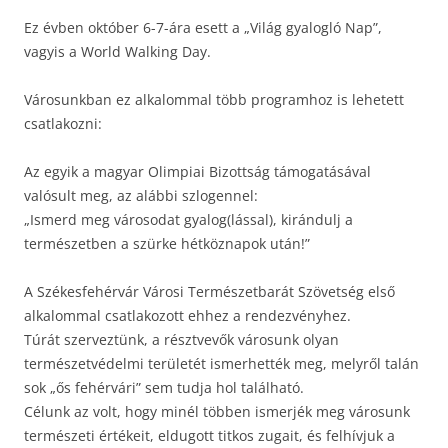
Ez évben október 6-7-ára esett a „Világ gyalogló Nap”,
vagyis a World Walking Day.
Városunkban ez alkalommal több programhoz is lehetett
csatlakozni:
Az egyik a magyar Olimpiai Bizottság támogatásával
valósult meg, az alábbi szlogennel:
„Ismerd meg városodat gyalog(lással), kirándulj a
természetben a szürke hétköznapok után!”
A Székesfehérvár Városi Természetbarát Szövetség első
alkalommal csatlakozott ehhez a rendezvényhez.
Túrát szerveztünk, a résztvevők városunk olyan
természetvédelmi területét ismerhették meg, melyről talán
sok „ős fehérvári” sem tudja hol található.
Célunk az volt, hogy minél többen ismerjék meg városunk
természeti értékeit, eldugott titkos zugait, és felhívjuk a