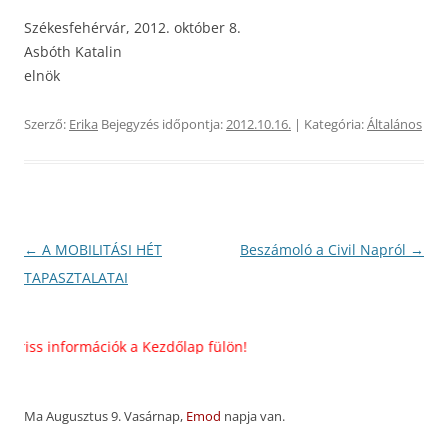
Székesfehérvár, 2012. október 8.
Asbóth Katalin
elnök
Szerző:
Erika
Bejegyzés időpontja:
2012.10.16.
| Kategória:
Általános
Bejegyzés
←
A MOBILITÁSI HÉT
Beszámoló a Civil Napról
→
navigáció
TAPASZTALATAI
ss információk a Kezdőlap fülön!
Ma Augusztus 9. Vasárnap,
Emod
napja van.