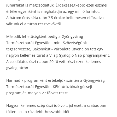
juharfákat is megcsodáltuk. Érdekességképp: ezek eszmei
értéke egyenként is meghaladja az egy millió forintot.
A három órás séta után ? 5 órakor kellemesen elfáradva
váltunk el a túrán résztvevőktől.
Második lehetőségként pedig a Gyöngyvirág
Természetbarát Egyesület, mint Szövetségünk
tagszervezete, Bakonykúti- Várpalota útvonalon tett egy
nagyon kellemes túrát a Világ Gyalogló Nap programjaként.
A csodálatos őszi napon 20 fő vett részt ezen kellemes
gyalog túrán.
Harmadik programként értékeljük szintén a Gyöngyvirág
Természetbarát Egyesület KÉK túrázóinak göcseji
programját, melyen 27 fő vett részt.
Nagyon kellemes szép őszi idő volt, jól esett a szabadban
tölteni ezt a rövidebb-hosszabb időt.