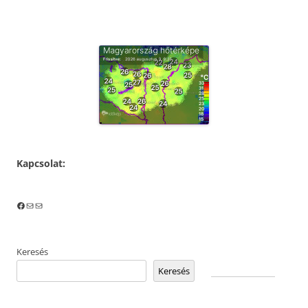
Kapcsolat:
Facebook
Mail
Mail
Keresés
Keresés