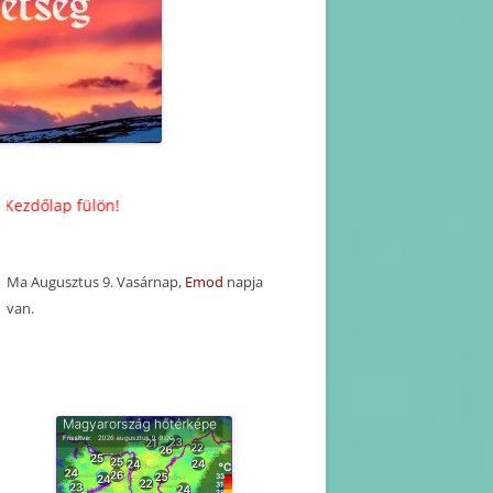
KORÁBBI HAVI PROGRAM
TERVEZETEK(2025-2016)
KORÁBBI PROGRAMOK-
BEJEGYZÉSEK
fülön!
Ma Augusztus 9. Vasárnap,
Emod
napja
van.