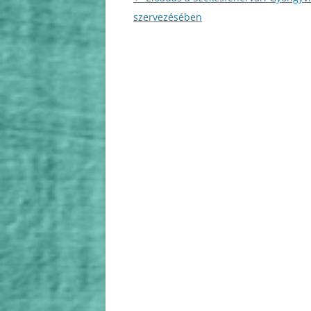
navigáció
szervezésében