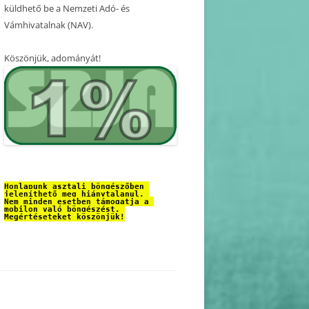
küldhető be a Nemzeti Adó- és
Vámhivatalnak (NAV).
Köszönjük, adományát!
Honlapunk asztali böngészőben 
jeleníthető meg hiánytalanul. 
Nem minden esetben támogatja a 
mobilon való böngészést. 
Megértéseteket köszönjük!