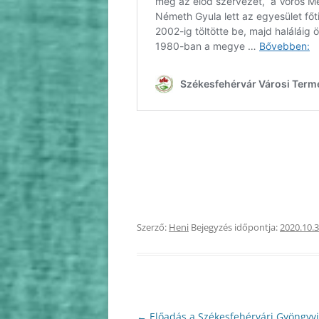
2010
2009
Szerző:
Heni
Bejegyzés időpontja:
2020.10.3
Bejegyzés
←
Előadás a Székesfehérvári Gyöngyvi