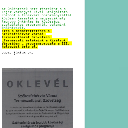
Az Önkéntesek Hete részeként a a 
Fejér Vármegyei Civil Szolgáltató 
Központ a fehérvári önkormányzattal 
közösen keresték a megyeszékhely 
legjobb önkéntes és közösségi 
szolgálatos programját, valamint 
önkénteseit.
Ezen a megmérettetésen a 
Székesfehérvár Városi 
Természetbarát Szövetség 
„Természeti értékeink a Királyok 
Városában „ programsorozata a III. 
helyezést érte el.
2024. június 25.