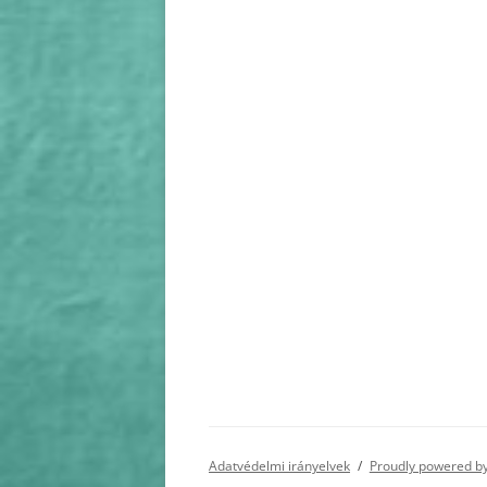
Adatvédelmi irányelvek
Proudly powered b