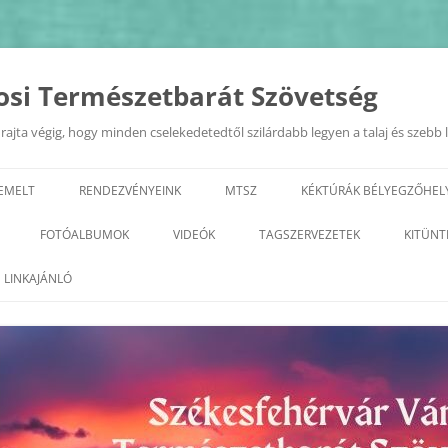
osi Természetbarát Szövetség
ajta végig, hogy minden cselekedetedtől szilárdabb legyen a talaj és szebb 
IEMELT
RENDEZVÉNYEINK
MTSZ
KÉKTÚRÁK BÉLYEGZŐHEL
EURÓPAI MOBILITÁSI HÉT
TERMÉSZETI ÉRTÉKEK A KIRÁL
FOTÓALBUMOK
VIDEÓK
TAGSZERVEZETEK
KITÜNT
VÁROSÁBAN 2022.09.20.
GEOTÚRA
KÉPZÉSEK
2026
ALBA REGIA SC TERMÉSZETJÁRÓ
LINKAJÁNLÓ
„ZÖLD FEHÉRVÁR”
SZAKOSZTÁLY
VÁROSI TERMÉSZETBARÁT
2025
PROGRAMSOROZAT
TALÁLKOZÓ
ARANY JÁNOS ODK
2023
2024
GYÖNGYVIRÁG TE
2022
2023
TELEKI TTE– TETETE
2021
2022