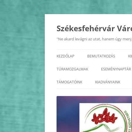
Kilépés
a
tartalomba
Székesfehérvár Vár
"Ne akard levágni az utat, hanem úgy menj r
KEZDŐLAP
BEMUTATKOZÁS
K
A SZÖVETSÉG
TÚRAMOZGALMAK
ESEMÉNYNAPTÁR
ALAPSZABÁLY
BALATON KÖRTÚRA
2026
TÁMOGATÓINK
KIADVÁNYAINK
TISZTSÉGVISELŐK
ÉDK
2025
KÖZHASZNÚSÁGI JELENTÉS
FEJÉR MEGYE KASTÉLYAI
2024
FEJÉR MEGYE KERÉKPÁROS
2023
KÖRTÚRA
2022