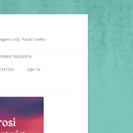
legyen a táj." Paulo Coelho
YEINEK TÁBLÁZATA
YOK
ETETTEK
SZJA 1%
KORÁBBI PROGRAMOK-
BEJEGYZÉSEK
KORÁBBI HAVI PROGRAM
TERVEZETEK(2025-2017)