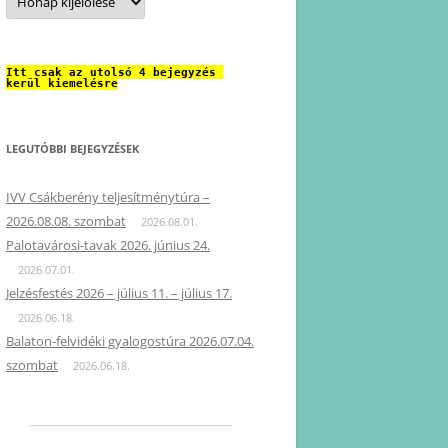
Itt csak az utolsó 4 bejegyzés 
kerül kiemelésre
LEGUTÓBBI BEJEGYZÉSEK
IVV Csákberény teljesítménytúra –
2026.08.08. szombat
2026.08.01.
Palotavárosi-tavak 2026. június 24.
2026.07.01.
Jelzésfestés 2026 – július 11. – július 17.
2026.06.18.
Balaton-felvidéki gyalogostúra 2026.07.04.
szombat
2026.06.18.